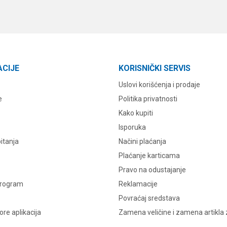
ACIJE
KORISNIČKI SERVIS
Uslovi korišćenja i prodaje
e
Politika privatnosti
Kako kupiti
Isporuka
itanja
Načini plaćanja
Plaćanje karticama
Pravo na odustajanje
program
Reklamacije
Povraćaj sredstava
re aplikacija
Zamena veličine i zamena artikla 