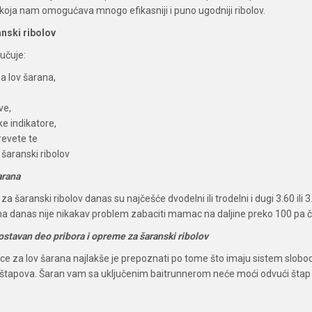
 koja nam omogućava mnogo efikasniji i puno ugodniji ribolov.
nski ribolov
učuje:
a lov šarana,
ve,
ke indikatore,
krevete te
 šaranski ribolov
arana
za šaranski ribolov danas su najčešće dvodelni ili trodelni i dugi 3.60 il
a danas nije nikakav problem zabaciti mamac na daljine preko 100 pa čak
stavan deo pribora i opreme za šaranski ribolov
e za lov šarana najlakše je prepoznati po tome što imaju sistem slobo
 štapova. Šaran vam sa uključenim baitrunnerom neće moći odvući štap u