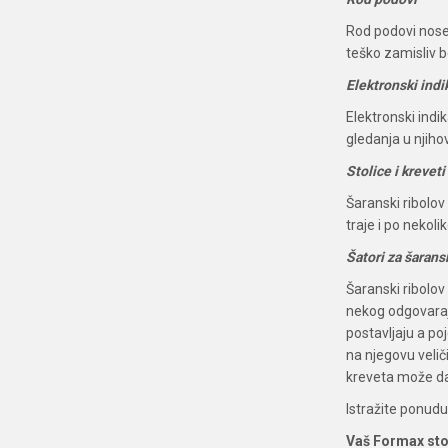
Rod podovi nose n
teško zamisliv be
Elektronski indi
Elektronski indi
gledanja u njiho
Stolice i kreveti
Šaranski ribolo
traje i po nekol
Šatori za šarans
Šaranski ribolov
nekog odgovarajuć
postavljaju a poj
na njegovu velič
kreveta može da
Istražite ponudu
Vaš Formax st