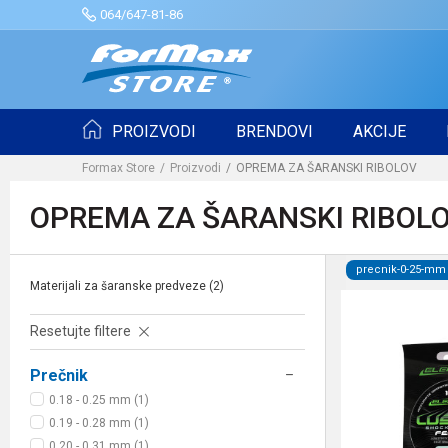
064/647-81-86
PROIZVODI
BRENDOVI
AKCIJE
Formax Store
Proizvodi
OPREMA ZA ŠARANSKI RIBOLOV
OPREMA ZA ŠARANSKI RIBOL
precnik-0-25-mm
Materijali za šaranske predveze
(2)
Resetujte filtere
Prečnik
0.18 - 0.25 mm (1)
0.19 - 0.28 mm (1)
0.20 - 0.31 mm (1)