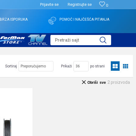
Prijavite se
Registrujte se
0
BRZA ISPORUKA
POMOĆ I NAJČEŠĆA PITANJA
Pretraži sajt
Sortiraj
Prikaži
po strani
2
proizvoda
Obriši sve