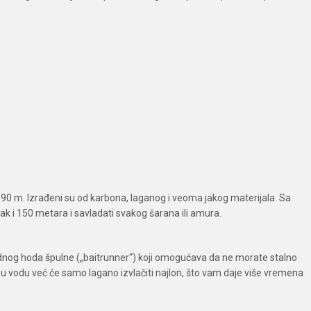
i 3.90 m. Izrađeni su od karbona, laganog i veoma jakog materijala. Sa
 i 150 metara i savladati svakog šarana ili amura.
dnog hoda špulne („baitrunner“) koji omogućava da ne morate stalno
 vodu već će samo lagano izvlačiti najlon, što vam daje više vremena