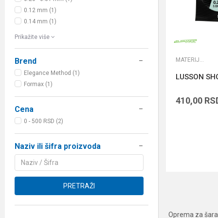
0.12 mm (1)
0.14 mm (1)
Prikažite više
MATERIJALI ZA ŠARANSKE PREDVEZE
Brend
Elegance Method (1)
LUSSON SH
Formax (1)
410,00
RS
Cena
0 - 500 RSD (2)
Naziv ili šifra proizvoda
PRETRAŽI
Oprema za šarans