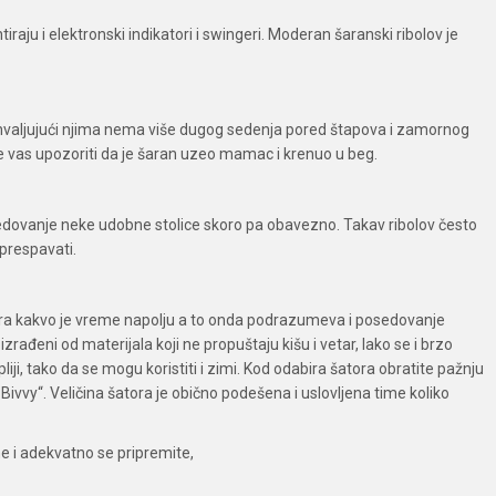
tiraju i elektronski indikatori i swingeri. Moderan šaranski ribolov je
Zahvaljujući njima nema više dugog sedenja pored štapova i zamornog
e vas upozoriti da je šaran uzeo mamac i krenuo u beg.
dovanje neke udobne stolice skoro pa obavezno. Takav ribolov često
 prespavati.
bzira kakvo je vreme napolju a to onda podrazumeva i posedovanje
zrađeni od materijala koji ne propuštaju kišu i vetar, lako se i brzo
liji, tako da se mogu koristiti i zimi. Kod odabira šatora obratite pažnju
ivvy“. Veličina šatora je obično podešena i uslovljena time koliko
e i adekvatno se pripremite,