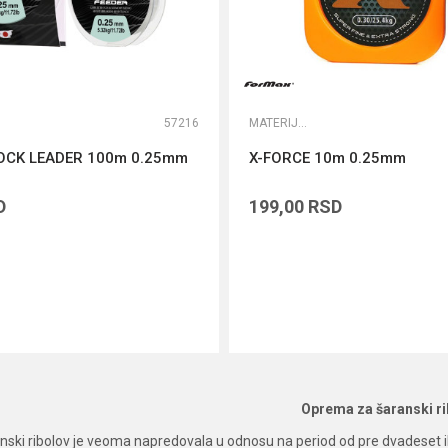
57216
MATERIJALI ZA ŠARANSKE PREDVEZE
OCK LEADER 100m 0.25mm
X-FORCE 10m 0.25mm
D
199,00
RSD
DODAJ U KORPU
DODAJ U KORPU
Oprema za šaranski ri
ki ribolov je veoma napredovala u odnosu na period od pre dvadeset ili