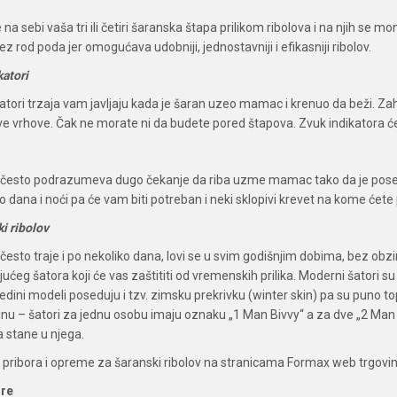
a sebi vaša tri ili četiri šaranska štapa prilikom ribolova i na njih se mon
z rod poda jer omogućava udobniji, jednostavniji i efikasniji ribolov.
katori
katori trzaja vam javljaju kada je šaran uzeo mamac i krenuo da beži. 
ve vrhove. Čak ne morate ni da budete pored štapova. Zvuk indikatora ć
v često podrazumeva dugo čekanje da riba uzme mamac tako da je pose
iko dana i noći pa će vam biti potreban i neki sklopivi krevet na kome ćete
ki ribolov
 često traje i po nekoliko dana, lovi se u svim godišnjim dobima, bez o
eg šatora koji će vas zaštititi od vremenskih prilika. Moderni šatori su i
edini modeli poseduju i tzv. zimsku prekrivku (winter skin) pa su puno top
inu – šatori za jednu osobu imaju oznaku „1 Man Bivvy“ a za dve „2 Man B
 stane u njega.
 pribora i opreme za šaranski ribolov na stranicama Formax web trgovin
ore