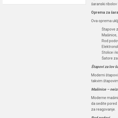
šaranski ribolov
Oprema za šara
Ova oprema uklj
Štapove z
Mašinice,
Rod podo
Elektrons
Stolice i 
Šatore za
Štapovi za lov š
Moderni štapovi 
takvim štapovim
Mašinice – neizo
Moderne mašinic
da sedite pored
za reagovanje.
Rod podovi