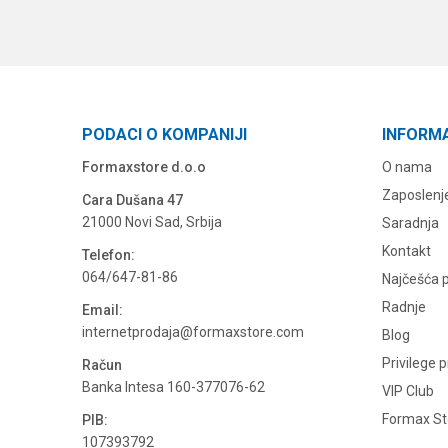
PODACI O KOMPANIJI
INFORM
Formaxstore d.o.o
O nama
Zaposlenj
Cara Dušana 47
21000 Novi Sad, Srbija
Saradnja
Kontakt
Telefon:
064/647-81-86
Najčešća p
Radnje
Email:
internetprodaja@formaxstore.com
Blog
Privilege 
Račun
Banka Intesa 160-377076-62
VIP Club
Formax Sto
PIB:
107393792