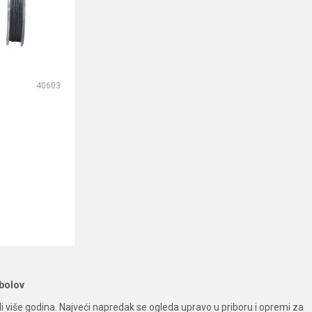
40603
bolov
 više godina. Najveći napredak se ogleda upravo u priboru i opremi za