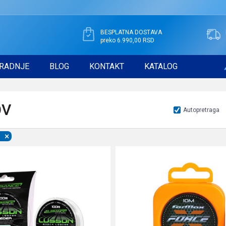
BESPLATNA DOSTAVA
preko 6.990,00 RSD
RADNJE
BLOG
KONTAKT
KATALOG
OV
Autopretraga