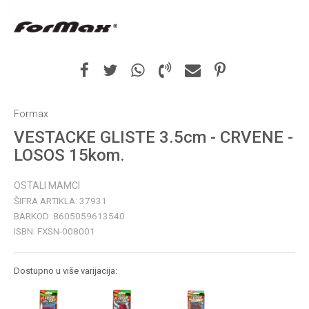
Formax
VESTACKE GLISTE 3.5cm - CRVENE -
LOSOS 15kom.
OSTALI MAMCI
ŠIFRA ARTIKLA:
37931
BARKOD:
8605059613540
ISBN:
FXSN-008001
Dostupno u više varijacija: