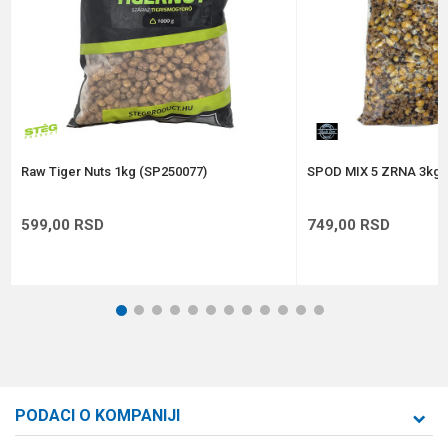
Anti-spam zaštita - izračunajte koliko je 2 + 3 :
POŠALJI
Raw Tiger Nuts 1kg (SP250077)
SPOD MIX 5 ZRNA 3kg
599,00
RSD
749,00
RSD
1
2
3
4
5
6
7
8
9
10
11
12
PODACI O KOMPANIJI