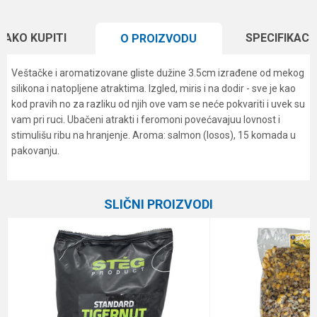
KAKO KUPITI
SPECIFIKACI
O PROIZVODU
Veštačke i aromatizovane gliste dužine 3.5cm izrađene od mekog
silikona i natopljene atraktima. Izgled, miris i na dodir - sve je kao
kod pravih no za razliku od njih ove vam se neće pokvariti i uvek su
vam pri ruci. Ubačeni atrakti i feromoni povećavajuu lovnost i
stimulišu ribu na hranjenje. Aroma: salmon (losos), 15 komada u
pakovanju.
Karakteristika
Vrednost
Ime/Nadimak
Kategorija
Ostali mamci
SLIČNI PROIZVODI
Brend
Formax
Email
Poruka