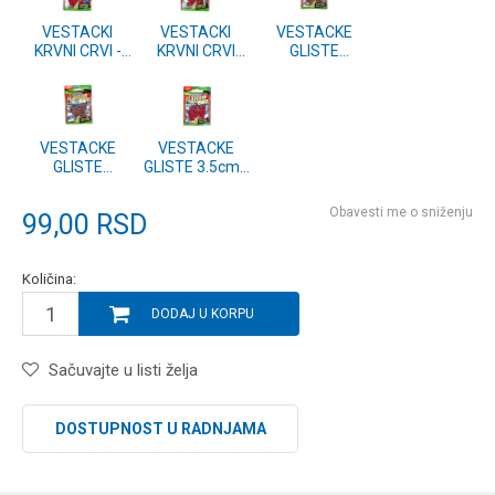
VESTACKI
VESTACKI
VESTACKE
KRVNI CRVI -
KRVNI CRVI
GLISTE
CRVENI -
VELIKI - CRVENI
PLIVAJUCE
LOSOS 30kom.
- LOSOS
TANKE 10cm -
30kom.
BRAON -
LOSOS 10kom.
VESTACKE
VESTACKE
GLISTE
GLISTE 3.5cm -
PLIVAJUCE
CRVENE -
DEBELE 7cm -
LOSOS 15kom.
Obavesti me o sniženju
99,00
RSD
BRAON -
LOSOS 10kom.
Količina:
DODAJ U KORPU
Sačuvajte u listi želja
DOSTUPNOST U RADNJAMA