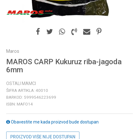
Maros
MAROS CARP Kukuruz riba-jagoda
6mm
OSTALI MAMCI
ŠIFRA ARTIKLA:
40010
BARKOD:
5999546223699
ISBN:
MAFO14
Obavestite me kada proizvod bude dostupan
PROIZVOD VIŠE NIJE DOSTUPAN