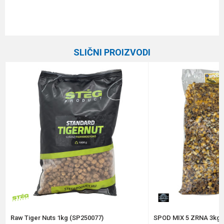
Karakteristika
Vrednost
Ime/Nadimak
Kategorija
Ostali mamci
SLIČNI PROIZVODI
Brend
Maros
Email
Poruka
Anti-spam zaštita - izračunajte koliko je 2 + 3 :
POŠALJI
Raw Tiger Nuts 1kg (SP250077)
SPOD MIX 5 ZRNA 3kg