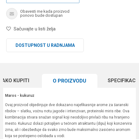
Obavesti me kada proizvod
ponovo bude dostupan
Sačuvajte u listi želja
DOSTUPNOST U RADNJAMA
KAKO KUPITI
SPECIFIKACI
O PROIZVODU
Maros - kukuruz
Ovaj proizvod objedinjuje dve dokazano najefikasnije arome za šaranski
ribolov – slatku, voćnu notu jagode i intenzivan, proteinski miris ribe. Ova
kombinacija stvara snažan signal koji neodoljivo privlači ribu na hranjeno
mesto. Kukuruz dolazi potopljen u tečnom atraktantu (dipu) koji konzervira
zrna, ali i obezbeđuje da svako zrno bude maksimalno zasićeno aromom
koja se postepeno oslobađa u vodi.