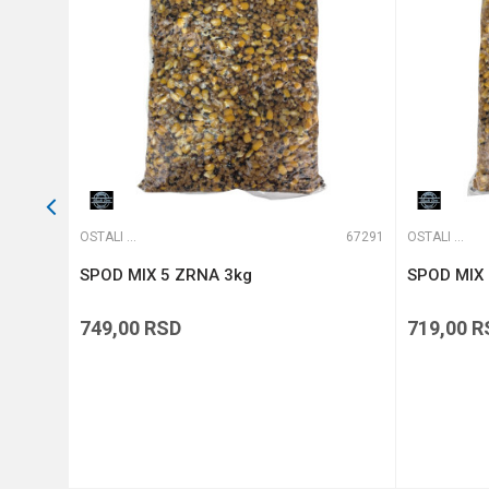
POŠALJI
65169
OSTALI MAMCI
67291
OSTALI MAMCI
SPOD MIX 5 ZRNA 3kg
SPOD MIX 
749,00
RSD
719,00
R
DODAJ U KORPU