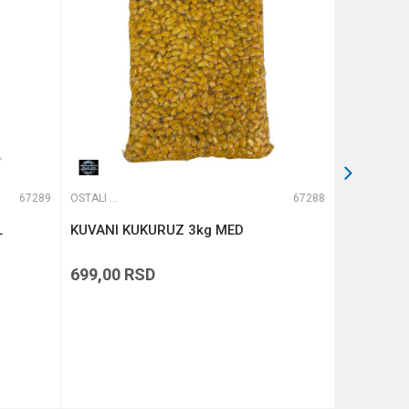
67289
OSTALI MAMCI
67288
OSTALI MAMCI
L
KUVANI KUKURUZ 3kg MED
HALDORA
LAMOUR 
699,00
RSD
469,00
R
DODAJ U KORPU