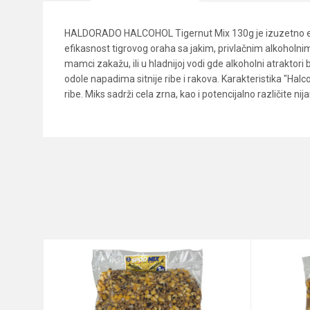
HALDORADO HALCOHOL Tigernut Mix 130g je izuzetno efik
efikasnost tigrovog oraha sa jakim, privlačnim alkoholni
mamci zakažu, ili u hladnijoj vodi gde alkoholni atraktori
odole napadima sitnije ribe i rakova. Karakteristika "Halcoh
ribe. Miks sadrži cela zrna, kao i potencijalno različite n
Karakteristika
Ime/Nadimak
Kategorija
Brend
Poruka
Anti-spam zaštita - izračunajt