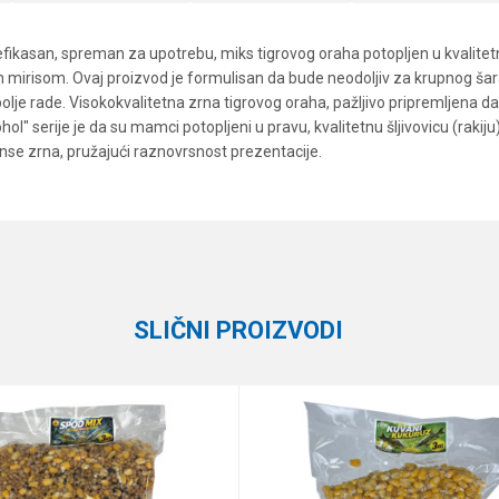
asan, spreman za upotrebu, miks tigrovog oraha potopljen u kvalitetn
m mirisom. Ovaj proizvod je formulisan da bude neodoljiv za krupnog šar
 bolje rade. Visokokvalitetna zrna tigrovog oraha, pažljivo pripremljena 
ol" serije je da su mamci potopljeni u pravu, kvalitetnu šljivovicu (rakiju)
ijanse zrna, pružajući raznovrsnost prezentacije.
Vrednost
Email
Ostali mamci
Haldorado
SLIČNI PROIZVODI
e koliko je 6 - 1 :