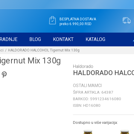
BESPLATNA DOSTAVA
preko 6.990,00 RSD
RADNJE
BLOG
KONTAKT
KATALOG
ci
HALDORADO HALCOHOL Tigernut Mix 130g
Haldorado
HALDORADO HALCOH
OSTALI MAMCI
ŠIFRA ARTIKLA:
64387
BARKOD:
5991234616080
ISBN:
HD16080
Dostupno u više varijacija: