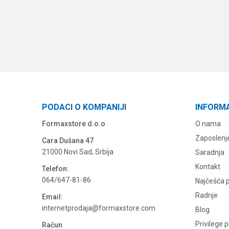
PODACI O KOMPANIJI
INFORM
Formaxstore d.o.o
O nama
Zaposlenj
Cara Dušana 47
21000 Novi Sad, Srbija
Saradnja
Kontakt
Telefon:
064/647-81-86
Najčešća p
Radnje
Email:
internetprodaja@formaxstore.com
Blog
Privilege 
Račun