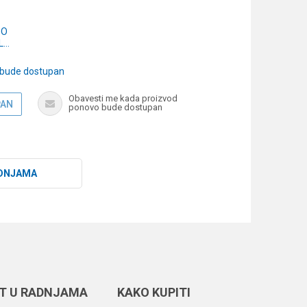
DO
L
n
 bude dostupan
Obavesti me kada proizvod
PAN
ponovo bude dostupan
DNJAMA
T U RADNJAMA
KAKO KUPITI