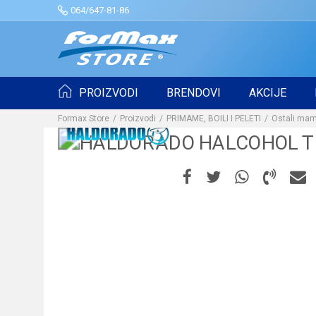
064/647-81-86
PROIZVODI
BRENDOVI
AKCIJE
Formax Store
Proizvodi
PRIMAME, BOILI I PELETI
Ostali mam