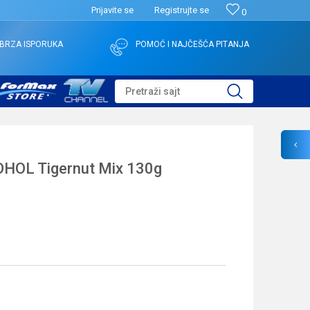
Prijavite se
Registrujte se
0
BRZA ISPORUKA
POMOĆ I NAJČEŠĆA PITANJA
Pretraži sajt
OL Tigernut Mix 130g