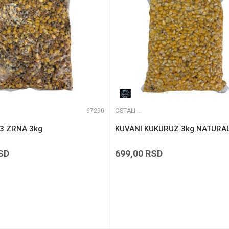
67290
OSTALI MAMCI
3 ZRNA 3kg
KUVANI KUKURUZ 3kg NATURA
SD
699,00
RSD
DODAJ U KORPU
DODAJ U KORPU