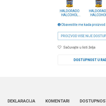
HALDORADO
HALDORA
HALCOHOL
HALCOHO
Hard Corn 130g
Sweet Cor
130g
Obavestite me kada proizvod
PROIZVOD VIŠE NIJE DOSTU
Sačuvajte u listi želja
DOSTUPNOST U RA
DEKLARACIJA
KOMENTARI
DOSTUPNOS