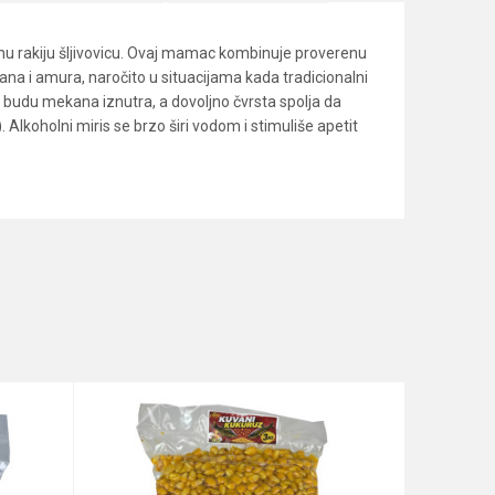
u rakiju šljivovicu. Ovaj mamac kombinuje proverenu
ana i amura, naročito u situacijama kada tradicionalni
da budu mekana iznutra, a dovoljno čvrsta spolja da
. Alkoholni miris se brzo širi vodom i stimuliše apetit