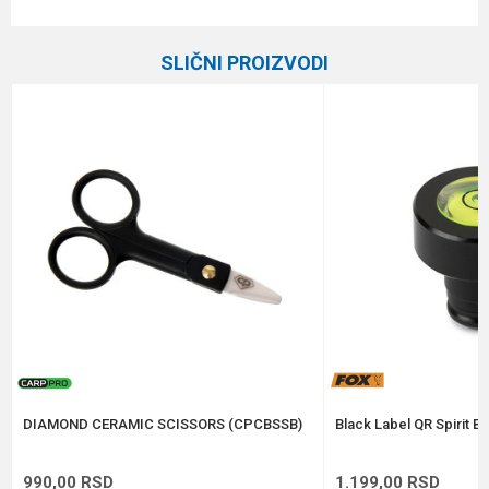
Karakteristika
Vrednost
Ime/Nadimak
Kategorija
Ostalo šaransko
SLIČNI PROIZVODI
Brend
Carp Pro
Email
Poruka
Anti-spam zaštita - izračunajte koliko je 4 + 1 :
POŠALJI
DIAMOND CERAMIC SCISSORS (CPCBSSB)
Black Label QR Spirit B
990,00
RSD
1.199,00
RSD