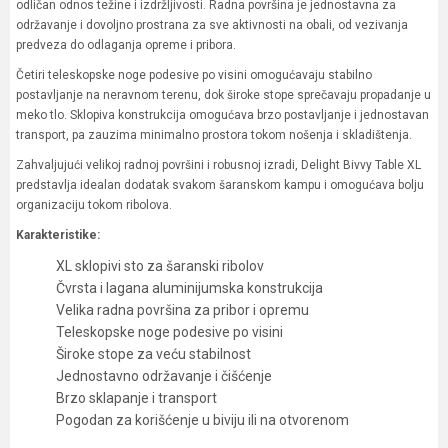
odličan odnos težine i izdržljivosti. Radna površina je jednostavna za
održavanje i dovoljno prostrana za sve aktivnosti na obali, od vezivanja
predveza do odlaganja opreme i pribora.
Četiri teleskopske noge podesive po visini omogućavaju stabilno
postavljanje na neravnom terenu, dok široke stope sprečavaju propadanje u
meko tlo. Sklopiva konstrukcija omogućava brzo postavljanje i jednostavan
transport, pa zauzima minimalno prostora tokom nošenja i skladištenja.
Zahvaljujući velikoj radnoj površini i robusnoj izradi, Delight Bivvy Table XL
predstavlja idealan dodatak svakom šaranskom kampu i omogućava bolju
organizaciju tokom ribolova.
Karakteristike:
XL sklopivi sto za šaranski ribolov
Čvrsta i lagana aluminijumska konstrukcija
Velika radna površina za pribor i opremu
Teleskopske noge podesive po visini
Široke stope za veću stabilnost
Jednostavno održavanje i čišćenje
Brzo sklapanje i transport
Pogodan za korišćenje u biviju ili na otvorenom