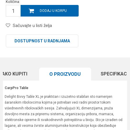
Količina:
DODAJ U KORPU
Sačuvajte u listi želja
DOSTUPNOST U RADNJAMA
KAKO KUPITI
SPECIFIKACI
O PROIZVODU
CarpPro Table
Delight Bivvy Table XL je praktičan i izuzetno stabilan sto namenjen
šaranskim ribolovcima kojima je potreban veći radni prostor tokom
višednevnih ribolovačkih sesija. Zahvaljujući XL dimenzijama, pruža
dovoljno mesta za pripremu sistema, organizaciju pribora, mamaca,
elektronske opreme ili svakodnevnih potrepština u biviju. Sto je izrađen od
lagane, ali veoma čvrste aluminijumske konstrukcije koja obezbeđuje