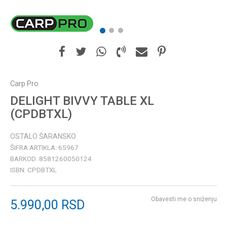
1
2
3
Carp Pro
DELIGHT BIVVY TABLE XL
(CPDBTXL)
OSTALO ŠARANSKO
ŠIFRA ARTIKLA:
65967
BARKOD:
8581260050124
ISBN:
CPDBTXL
Obavesti me o sniženju
5.990,00
RSD