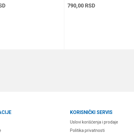
SD
790,00
RSD
DODAJ U KORPU
DODAJ U KORPU
ACIJE
KORISNIČKI SERVIS
Uslovi korišćenja i prodaje
e
Politika privatnosti