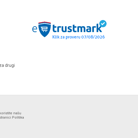
za drugi
koristite našu
ranici Politika