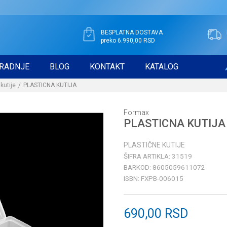
BESPLATNA DOSTAVA
preko 6.990,00 RSD
RADNJE
BLOG
KONTAKT
KATALOG
kutije
PLASTICNA KUTIJA
Formax
PLASTICNA KUTIJA
PLASTIČNE KUTIJE
ŠIFRA ARTIKLA:
31519
BARKOD:
8605059611072
ISBN:
FXPB-006015
690,00
RSD