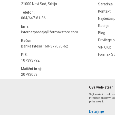
21000 Novi Sad, Srbija
Saradnja
Kontakt
Telefon:
064/647-81-86
Najčešća p
Radnje
Email:
internetprodaja@formaxstore.com
Blog
Privilege 
Račun
Banka Intesa 160-377076-62
VIP Club
Formax Sto
PIB:
107393792
Matični broj:
20793058
PDV broj
Ova web-stranic
694500884
Sajt koristi cookie
Internet prodavnicu
privatnosti.
Detaljnije