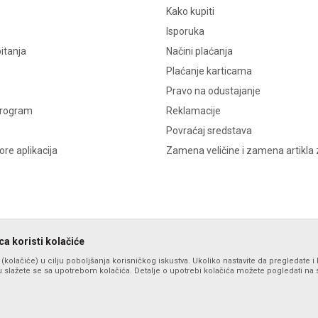
Kako kupiti
Isporuka
itanja
Načini plaćanja
Plaćanje karticama
Pravo na odustajanje
program
Reklamacije
Povraćaj sredstava
re aplikacija
Zamena veličine i zamena artikla 
a koristi kolačiće
s (kolačiće) u cilju poboljšanja korisničkog iskustva. Ukoliko nastavite da pregledate i 
 slažete se sa upotrebom kolačića. Detalje o upotrebi kolačića možete pogledati na st