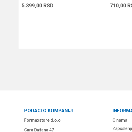
5.399,00
RSD
710,00
R
DODAJ U KORPU
PODACI O KOMPANIJI
INFORM
Formaxstore d.o.o
O nama
Zaposlenj
Cara Dušana 47