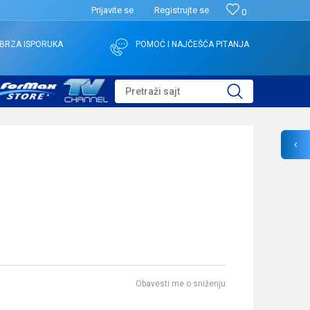
Prijavite se
Registrujte se
0
BRZA ISPORUKA
POMOĆ I NAJČEŠĆA PITANJA
Pretraži sajt
Obavesti me o sniženju