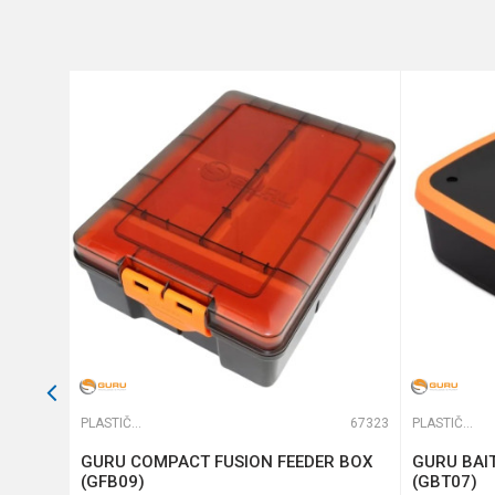
Broj pregrada
Dimenzije
Anti-spam zaštita - izračunaj
POŠALJI
65294
PLASTIČNE KUTIJE
67323
PLASTIČNE KUTIJE
GURU COMPACT FUSION FEEDER BOX
GURU BAIT
(GFB09)
(GBT07)