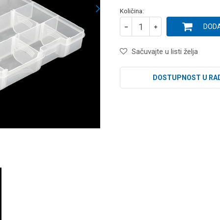
Količina:
DODA
Sačuvajte u listi želja
DOSTUPNOST U RA