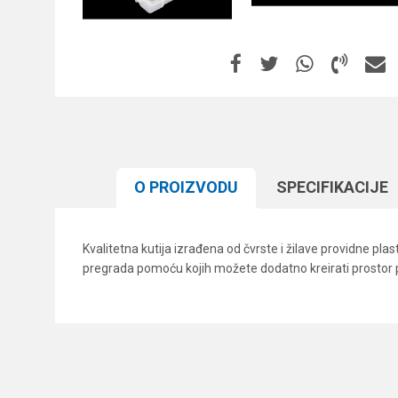
O PROIZVODU
SPECIFIKACIJЕ
Kvalitetna kutija izrađena od čvrste i žilave providne pla
pregrada pomoću kojih možete dodatno kreirati prostor po 
Karakteristika
Ime/Nadimak
Kategorija
Boja
Poruka
Brend