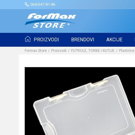
064/647-81-86
PROIZVODI
BRENDOVI
AKCIJE
Formax Store
Proizvodi
FUTROLE, TORBE I KUTIJE
Plastične 