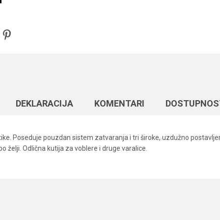
DEKLARACIJA
KOMENTARI
DOSTUPNOS
stike. Poseduje pouzdan sistem zatvaranja i tri široke, uzdužno postavlje
želji. Odlična kutija za voblere i druge varalice.
Vrednost
Email
Plastične kutije
Providna
Formax