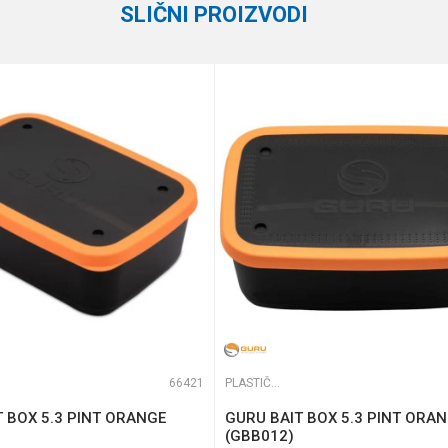
SLIČNI PROIZVODI
3 (11)
27 x 18.5 x 4.5 cm
te koliko je 2 + 3 :
66421
PLASTIČNE KUTIJE
 BOX 5.3 PINT ORANGE
GURU BAIT BOX 5.3 PINT ORA
(GBB012)