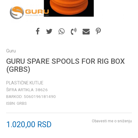
Guru
GURU SPARE SPOOLS FOR RIG BOX
(GRBS)
PLASTIČNE KUTIJE
ŠIFRA ARTIKLA:
38626
BARKOD:
5060196181490
ISBN:
GRBS
Obavesti me o sniženju
1.020,00
RSD