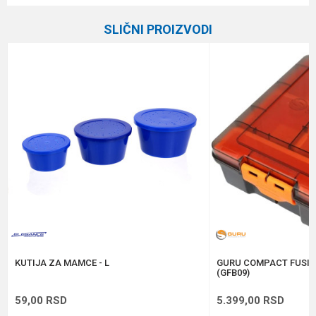
Kategorija
Plastične kutije
SLIČNI PROIZVODI
Brend
Guru
Email
Poruka
Anti-spam zaštita - izračunajte koliko je 6 - 1 :
POŠALJI
KUTIJA ZA MAMCE - L
GURU COMPACT FUSIO
(GFB09)
59,00
RSD
5.399,00
RSD