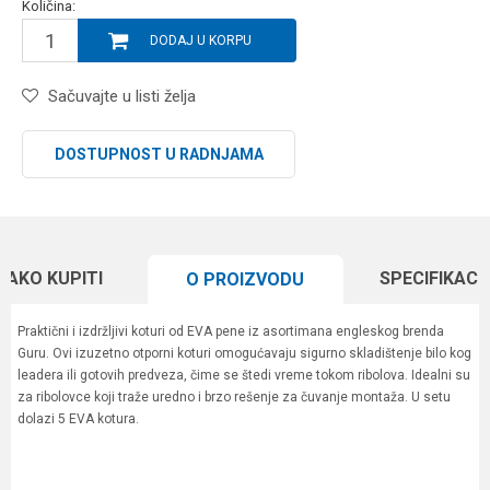
Količina:
DODAJ U KORPU
Sačuvajte u listi želja
DOSTUPNOST U RADNJAMA
KAKO KUPITI
SPECIFIKACI
O PROIZVODU
Praktični i izdržljivi koturi od EVA pene iz asortimana engleskog brenda
Guru. Ovi izuzetno otporni koturi omogućavaju sigurno skladištenje bilo kog
leadera ili gotovih predveza, čime se štedi vreme tokom ribolova. Idealni su
za ribolovce koji traže uredno i brzo rešenje za čuvanje montaža. U setu
dolazi 5 EVA kotura.
Karakteristika
Vrednost
Ime/Nadimak