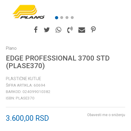
1
2
3
4
Plano
EDGE PROFESSIONAL 3700 STD
(PLASE370)
PLASTIČNE KUTIJE
ŠIFRA ARTIKLA:
60694
BARKOD:
024099010382
ISBN:
PLASE370
Obavesti me o sniženju
3.600,00
RSD