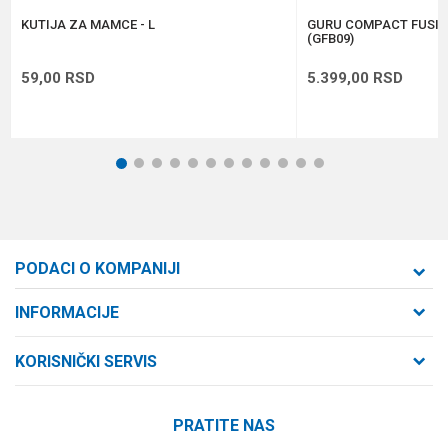
POŠALJI
KUTIJA ZA MAMCE - L
GURU COMPACT FUSIO
(GFB09)
59,00
RSD
5.399,00
RSD
1
2
3
4
5
6
7
8
9
10
11
12
PODACI O KOMPANIJI
Formaxstore d.o.o
INFORMACIJE
O nama
Cara Dušana 47
KORISNIČKI SERVIS
21000 Novi Sad, Srbija
Zaposlenje
Uslovi korišćenja i prodaje
Saradnja
Telefon:
PRATITE NAS
Politika privatnosti
064/647-81-86
Kontakt