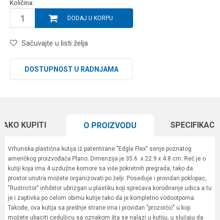
Količina:
DODAJ U KORPU
Sačuvajte u listi želja
DOSTUPNOST U RADNJAMA
KAKO KUPITI
SPECIFIKACI
O PROIZVODU
Vrhunska plastična kutija iz patentirane "Edgle Flex" serije poznatog
američkog proizvođača Plano. Dimenzija je 35.6 x 22.9 x 4.8 cm. Reč je o
kutiji koja ima 4 uzdužne komore sa više pokretnih pregrada, tako da
prostor unutra možete organizovati po želji. Poseduje i providan poklopac,
"Rustrictor" inhibitor ubrizgan u plastiku koji sprečava korodiranje udica a tu
je i zaptivka po celom obimu kutije tako da je kompletno vodootporna.
Takođe, ova kutija sa prednje strane ima i providan "prozorčić" u koji
možete ubaciti ceduljicu sa oznakom šta se nalazi u kutiju, u slučaju da