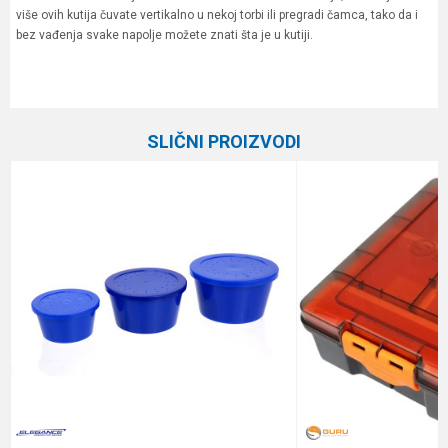
više ovih kutija čuvate vertikalno u nekoj torbi ili pregradi čamca, tako da i
bez vađenja svake napolje možete znati šta je u kutiji.
Karakteristika
Vrednost
Ime/Nadimak
Kategorija
Plastične kutije
SLIČNI PROIZVODI
Brend
Plano
Email
Poruka
Anti-spam zaštita - izračunajte koliko je 4 + 1 :