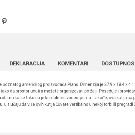
DEKLARACIJA
KOMENTARI
DOSTUPNOS
ije poznatog američkog proizvođača Plano. Dimenzija je 27.9 x 18.4 x 4.1 
ko da prostor unutra možete organizovati po želji. Poseduje i providan p
om obimu kutije tako da je kompletno vodootporna. Takođe, ova kutija sa p
, u slučaju da više ovih kutija čuvate vertikalno u nekoj torbi ili pregr
Vrednost
Email
Plastične kutije