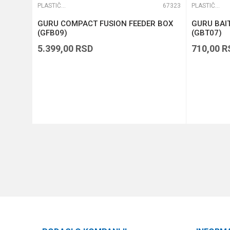
65294
PLASTIČNE KUTIJE
67323
PLASTIČNE KUTIJE
GURU COMPACT FUSION FEEDER BOX
GURU BAIT
(GFB09)
(GBT07)
5.399,00
RSD
710,00
R
DODAJ U KORPU