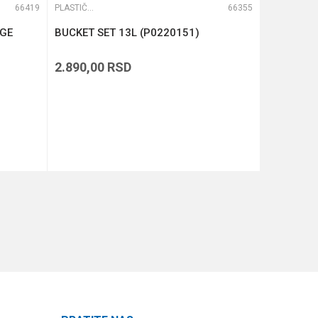
66419
PLASTIČNE KUTIJE
66355
PLASTIČNE KUTIJE
NGE
BUCKET SET 13L (P0220151)
ACCESSO
DEEP (P0
2.890,00
RSD
1.090,00
DODAJ U KORPU