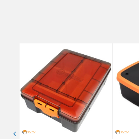
Brend
Poruka
Anti-spam zaštita - izračunaj
POŠALJI