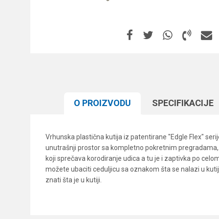
O PROIZVODU
SPECIFIKACIJЕ
Vrhunska plastična kutija iz patentirane "Edgle Flex" ser
unutrašnji prostor sa kompletno pokretnim pregradama, ta
koji sprečava korodiranje udica a tu je i zaptivka po cel
možete ubaciti ceduljicu sa oznakom šta se nalazi u kutiju
znati šta je u kutiji.
Karakteristika
Ime/Nadimak
Kategorija