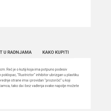
T U RADNJAMA
KAKO KUPITI
cm. Reč je o kutiji koja ima potpuno podesiv
oklopac, "Rustrictor" inhibitor ubrizgan u plastiku
rednje strane ima i providan "prozorčić" u koji
adi čamca, tako da i bez vađenja svake napolje možete