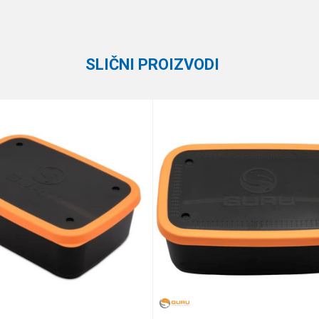
Plano
SLIČNI PROIZVODI
te koliko je 2 + 3 :