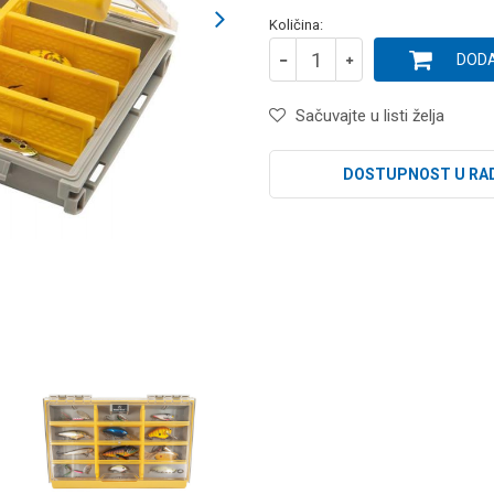
Količina:
DODA
Sačuvajte u listi želja
DOSTUPNOST U RA