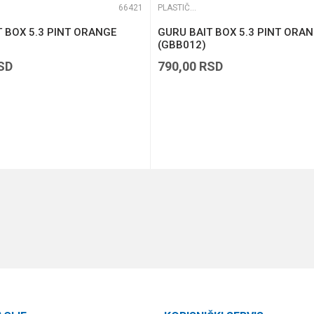
66421
PLASTIČNE KUTIJE
 BOX 5.3 PINT ORANGE
GURU BAIT BOX 5.3 PINT ORA
(GBB012)
SD
790,00
RSD
DODAJ U KORPU
DODAJ U KORPU