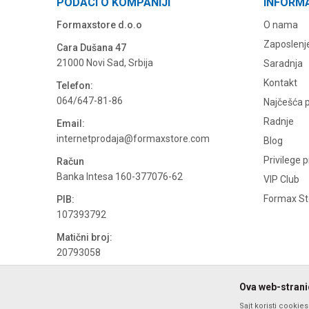
PODACI O KOMPANIJI
INFORM
Formaxstore d.o.o
O nama
Zaposlenj
Cara Dušana 47
21000 Novi Sad, Srbija
Saradnja
Kontakt
Telefon:
064/647-81-86
Najčešća p
Radnje
Email:
internetprodaja@formaxstore.com
Blog
Privilege 
Račun
Banka Intesa 160-377076-62
VIP Club
Formax Sto
PIB:
107393792
Matični broj:
20793058
PDV broj
Ova web-stranic
694500884
Sajt koristi cookie