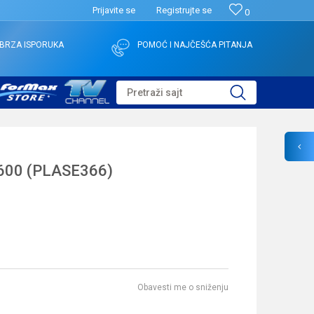
Prijavite se
Registrujte se
0
BRZA ISPORUKA
POMOĆ I NAJČEŠĆA PITANJA
Pretraži sajt
600 (PLASE366)
Obavesti me o sniženju