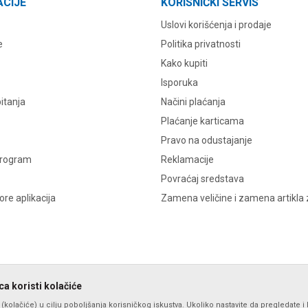
ACIJE
KORISNIČKI SERVIS
Uslovi korišćenja i prodaje
e
Politika privatnosti
Kako kupiti
Isporuka
itanja
Načini plaćanja
Plaćanje karticama
Pravo na odustajanje
program
Reklamacije
Povraćaj sredstava
re aplikacija
Zamena veličine i zamena artikla 
a koristi kolačiće
s (kolačiće) u cilju poboljšanja korisničkog iskustva. Ukoliko nastavite da pregledate i 