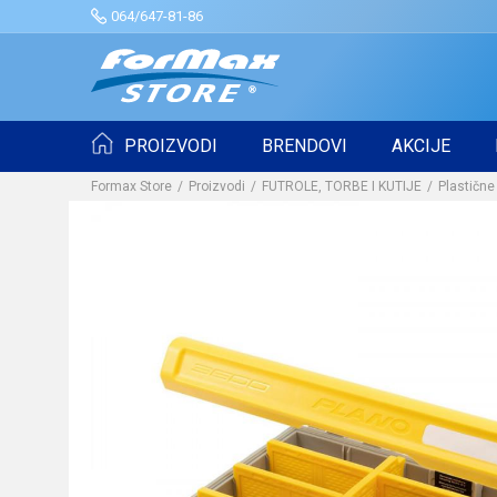
064/647-81-86
PROIZVODI
BRENDOVI
AKCIJE
Formax Store
Proizvodi
FUTROLE, TORBE I KUTIJE
Plastične 