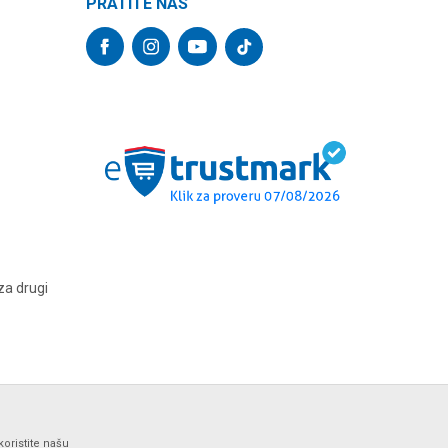
PRATITE NAS
za drugi
koristite našu