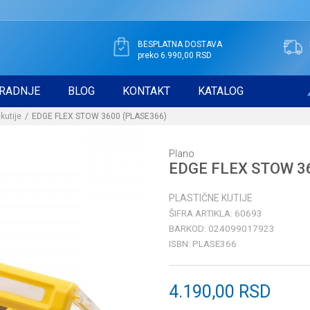
BESPLATNA DOSTAVA
preko 6.990,00 RSD
RADNJE
BLOG
KONTAKT
KATALOG
kutije
EDGE FLEX STOW 3600 (PLASE366)
Plano
EDGE FLEX STOW 3
PLASTIČNE KUTIJE
ŠIFRA ARTIKLA:
60693
BARKOD:
024099017923
ISBN:
PLASE366
4.190,00
RSD