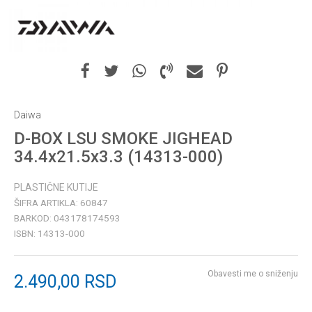
Daiwa
D-BOX LSU SMOKE JIGHEAD
34.4x21.5x3.3 (14313-000)
PLASTIČNE KUTIJE
ŠIFRA ARTIKLA:
60847
BARKOD:
043178174593
ISBN:
14313-000
Obavesti me o sniženju
2.490,00
RSD