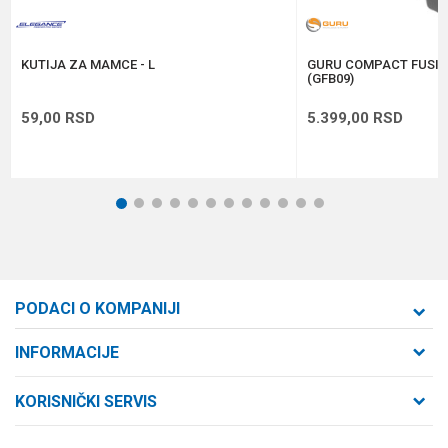
POŠALJI
KUTIJA ZA MAMCE - L
GURU COMPACT FUSIO
(GFB09)
59,00
RSD
5.399,00
RSD
1
2
3
4
5
6
7
8
9
10
11
12
PODACI O KOMPANIJI
Formaxstore d.o.o
INFORMACIJE
O nama
Cara Dušana 47
KORISNIČKI SERVIS
21000 Novi Sad, Srbija
Zaposlenje
Uslovi korišćenja i prodaje
Saradnja