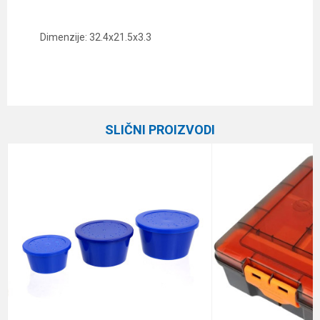
Dimenzije: 32.4x21.5x3.3
Karakteristika
Vrednost
Ime/Nadimak
Kategorija
Plastične kutije
SLIČNI PROIZVODI
Brend
Daiwa
Email
Poruka
Anti-spam zaštita - izračunajte koliko je 6 - 1 :