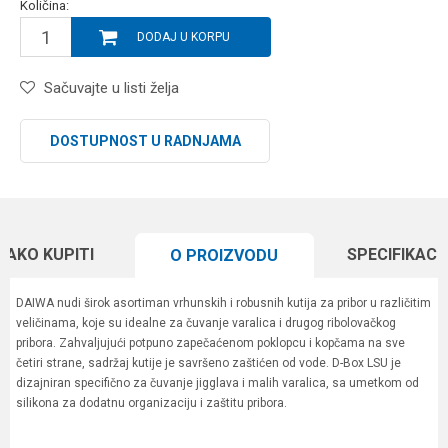
Količina:
DODAJ U KORPU
Sačuvajte u listi želja
DOSTUPNOST U RADNJAMA
KAKO KUPITI
SPECIFIKACI
O PROIZVODU
DAIWA nudi širok asortiman vrhunskih i robusnih kutija za pribor u različitim
veličinama, koje su idealne za čuvanje varalica i drugog ribolovačkog
pribora. Zahvaljujući potpuno zapečaćenom poklopcu i kopčama na sve
četiri strane, sadržaj kutije je savršeno zaštićen od vode. D-Box LSU je
dizajniran specifično za čuvanje jigglava i malih varalica, sa umetkom od
silikona za dodatnu organizaciju i zaštitu pribora.