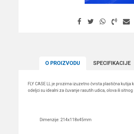
O PROIZVODU
SPECIFIKACIJЕ
FLY CASE LL je prozirna izuzetno čvrsta plastična kutija 
odeljci su idealni za čuvanje rasutih udica, olova ili sitno
Dimenzije: 214x118x45mm