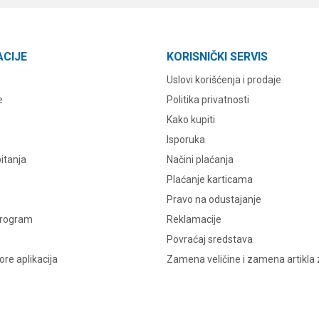
ACIJE
KORISNIČKI SERVIS
Uslovi korišćenja i prodaje
e
Politika privatnosti
Kako kupiti
Isporuka
itanja
Načini plaćanja
Plaćanje karticama
Pravo na odustajanje
program
Reklamacije
Povraćaj sredstava
re aplikacija
Zamena veličine i zamena artikla 