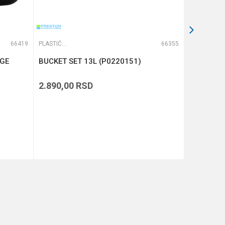
66419
PLASTIČNE KUTIJE
66355
PLASTIČNE KUTIJE
NGE
BUCKET SET 13L (P0220151)
ACCESSO
DEEP (P0
2.890,00
RSD
1.090,00
DODAJ U KORPU