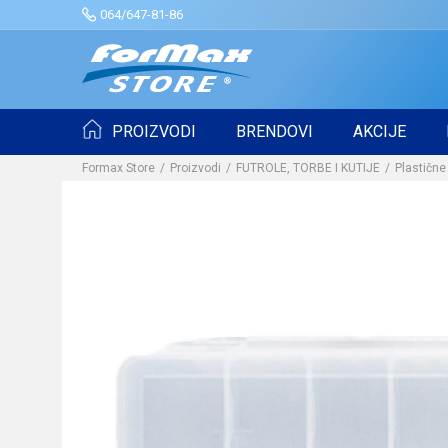
064/647-81-86
PROIZVODI
BRENDOVI
AKCIJE
Formax Store
Proizvodi
FUTROLE, TORBE I KUTIJE
Plastične 