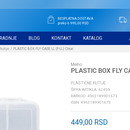
BESPLATNA DOSTAVA
preko 6.990,00 RSD
RADNJE
BLOG
KONTAKT
KATALOG
kutije
PLASTIC BOX FLY CASE LL (F-LL) Clear
Meiho
PLASTIC BOX FLY CA
PLASTIČNE KUTIJE
ŠIFRA ARTIKLA:
62459
BARKOD:
4963189901673
ISBN:
4963189901673
449,00
RSD