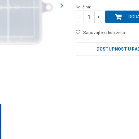
Količina:
DODA
Sačuvajte u listi želja
DOSTUPNOST U RA