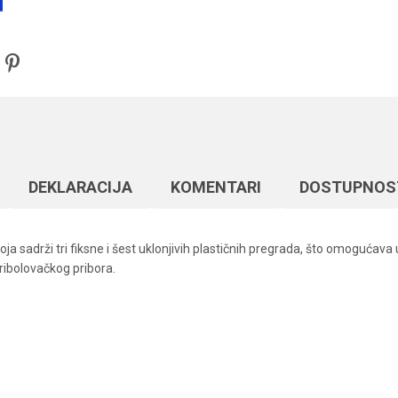
DEKLARACIJA
KOMENTARI
DOSTUPNOS
koja sadrži tri fiksne i šest uklonjivih plastičnih pregrada, što omoguća
g ribolovačkog pribora.