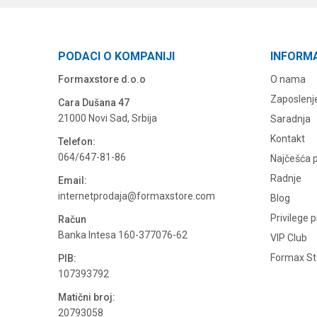
PODACI O KOMPANIJI
INFORM
Formaxstore d.o.o
O nama
Zaposlenj
Cara Dušana 47
21000 Novi Sad, Srbija
Saradnja
Kontakt
Telefon:
064/647-81-86
Najčešća p
Radnje
Email:
internetprodaja@formaxstore.com
Blog
Privilege 
Račun
Banka Intesa 160-377076-62
VIP Club
Formax Sto
PIB:
107393792
Matični broj:
20793058