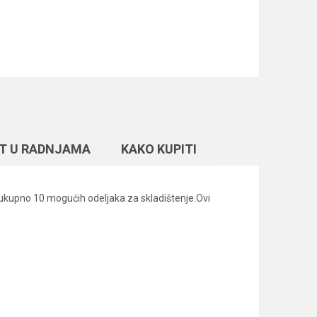
T U RADNJAMA
KAKO KUPITI
va ukupno 10 mogućih odeljaka za skladištenje.Ovi