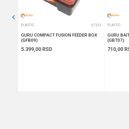
65294
PLASTIČNE KUTIJE
67323
PLASTIČNE KUTIJE
GURU COMPACT FUSION FEEDER BOX
GURU BAIT
(GFB09)
(GBT07)
5.399,00
RSD
710,00
R
DODAJ U KORPU