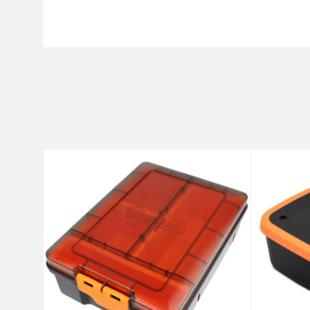
Karakteristika
Ime/Nadimak
Kategorija
Brend
Poruka
Anti-spam zaštita - izračunaj
POŠALJI