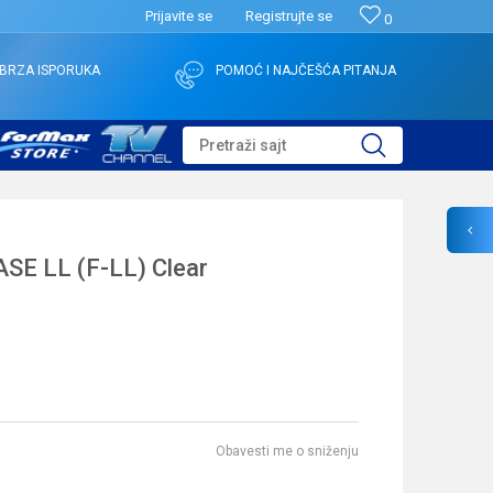
Prijavite se
Registrujte se
0
BRZA ISPORUKA
POMOĆ I NAJČEŠĆA PITANJA
Pretraži sajt
SE LL (F-LL) Clear
Obavesti me o sniženju