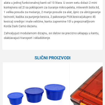
alata u jednoj funkcionalnoj kanti od 10 litara. U ovom setu dolazi 2 mini
kontejnera od 2l sa poklopcem za čuvanje mikro-peleta, mlevenih boila itd,
1 velika posuda za mešanje, 2 manje posude za alat, špric za ubrizgavanje
tečnosti, kašika za punjenje kesica, 2 pakovanja PVA kesica(ukupno 45
kesica) srednje i male veličine, kanta zapremine 10l u prepoznatljivom
Korda Dark Camo dezenu.
Zahvaljujući modularnom dizajnu, svi delovi se precizno uklapaju u kantu,
olakšavajući transport i skladištenje.
Karakteristika
Vrednost
Ime/Nadimak
Kategorija
Plastične kutije
SLIČNI PROIZVODI
Brend
Korda
Email
Poruka