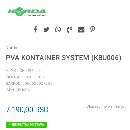
Korda
PVA KONTAINER SYSTEM (KBU006)
PLASTIČNE KUTIJE
ŠIFRA ARTIKLA:
63302
BARKOD:
5060929027255
ISBN:
KBU006
Obavesti me o sniženju
7.190,00
RSD
BESPLATNA DOSTAVA