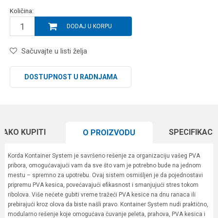
Količina:
DODAJ U KORPU
Sačuvajte u listi želja
DOSTUPNOST U RADNJAMA
KAKO KUPITI
SPECIFIKACI
O PROIZVODU
Korda Kontainer System je savršeno rešenje za organizaciju vašeg PVA
pribora, omogućavajući vam da sve što vam je potrebno bude na jednom
mestu – spremno za upotrebu. Ovaj sistem osmišljen je da pojednostavi
pripremu PVA kesica, povećavajući efikasnost i smanjujući stres tokom
ribolova. Više nećete gubiti vreme tražeći PVA kesice na dnu ranaca ili
prebirajući kroz olova da biste našli pravo. Kontainer System nudi praktično,
modularno rešenje koje omogućava čuvanje peleta, prahova, PVA kesica i