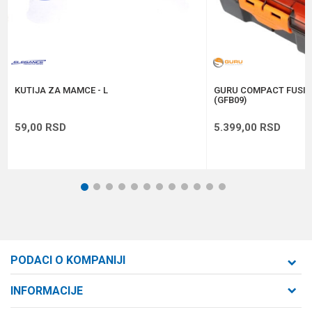
Anti-spam zaštita - izračunajte koliko je 4 + 1 :
POŠALJI
KUTIJA ZA MAMCE - L
GURU COMPACT FUSIO
(GFB09)
59,00
RSD
5.399,00
RSD
1
2
3
4
5
6
7
8
9
10
11
12
PODACI O KOMPANIJI
Formaxstore d.o.o
INFORMACIJE