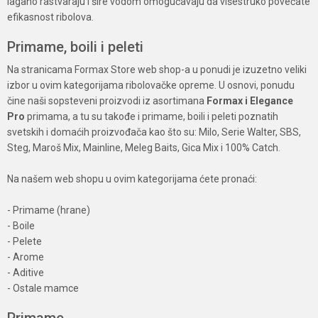
lagano rastvaraju i šire vodom omogućavaju da višestruko povećate
efikasnost ribolova.
Primame, boili i peleti
Na stranicama Formax Store web shop-a u ponudi je izuzetno veliki
izbor u ovim kategorijama ribolovačke opreme. U osnovi, ponudu
čine naši sopsteveni proizvodi iz asortimana
Formax i Elegance
Pro
primama, a tu su takođe i primame, boili i peleti poznatih
svetskih i domaćih proizvođača kao što su: Milo, Serie Walter, SBS,
Steg, Maroš Mix, Mainline, Meleg Baits, Gica Mix i 100% Catch.
Na našem web shopu u ovim kategorijama ćete pronaći:
- Primame (hrane)
- Boile
- Pelete
- Arome
- Aditive
- Ostale mamce