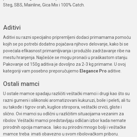
Steg, SBS, Mainline, Gica Mix i 100% Catch.
Aditivi
Aditivi su razni specijalno pripremljeni dodaci primamama pomoću
kojih se po potrebi dodatno pojačava njihovo delovanje, kako bi se
povećala efikasnost primamljivanja i produžilo zadržavanje ribe na
mestu hranjenja. Najčešće se mogu pronaći u praškastom stanju.
Pakovanje od 150g aditiva je dovoljno za 2-3 kg primame. U ovoj
kategoriji vam posebno preporučujemo
Elegance Pro
aditive.
Ostali mamci
U ostale mamce spadaju različiti veštački mamci i drugi kao što su
razni gumeni i silikonski aromatizovani kukuruzi, boile i peleti, ali tu
su takođe i tigrov orah, kuglice stiropora, veštački crvići, gliste i
slično. Ovi mamci su odlični u različitim situacijama vezanim za
ribolov. Veštački mamci predstavljaju odličan izbor kada nemate
prirodnih opcija mamaca. Iako su prirodni mnogo bolji i veštačke
mamce treba imati obavezno u svom ribolovačkom priboru.