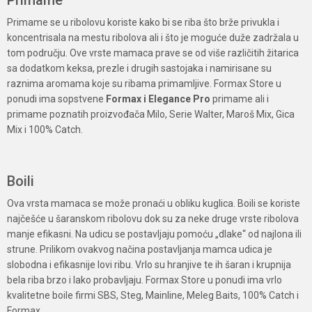
Primame
Primame se u ribolovu koriste kako bi se riba što brže privukla i
koncentrisala na mestu ribolova ali i što je moguće duže zadržala u
tom području. Ove vrste mamaca prave se od više različitih žitarica
sa dodatkom keksa, prezle i drugih sastojaka i namirisane su
raznima aromama koje su ribama primamljive. Formax Store u
ponudi ima sopstvene
Formax i Elegance Pro
primame ali i
primame poznatih proizvođača Milo, Serie Walter, Maroš Mix, Gica
Mix i 100% Catch.
Boili
Ova vrsta mamaca se može pronaći u obliku kuglica. Boili se koriste
najčešće u šaranskom ribolovu dok su za neke druge vrste ribolova
manje efikasni. Na udicu se postavljaju pomoću „dlake“ od najlona ili
strune. Prilikom ovakvog načina postavljanja mamca udica je
slobodna i efikasnije lovi ribu. Vrlo su hranjive te ih šaran i krupnija
bela riba brzo i lako probavljaju. Formax Store u ponudi ima vrlo
kvalitetne boile firmi SBS, Steg, Mainline, Meleg Baits, 100% Catch i
Formax.