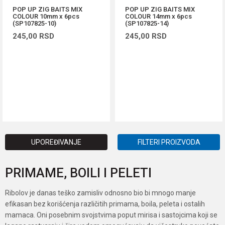
POP UP ZIG BAITS MIX
POP UP ZIG BAITS MIX
COLOUR 10mm x 6pcs
COLOUR 14mm x 6pcs
(SP107825-10)
(SP107825-14)
245,00
RSD
245,00
RSD
DODAJ U KORPU
DODAJ U KORPU
UPOREĐIVANJE
FILTERI PROIZVODA
PRIMAME, BOILI I PELETI
Ribolov je danas teško zamisliv odnosno bio bi mnogo manje
efikasan bez korišćenja različitih primama, boila, peleta i ostalih
mamaca. Oni posebnim svojstvima poput mirisa i sastojcima koji se