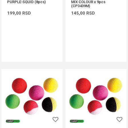
PURPLE-SQUID (8pcs)
MIX COLOUR x 9pcs
(CP3439M)
199,00
RSD
145,00
RSD
DODAJ U KORPU
DODAJ U KORPU