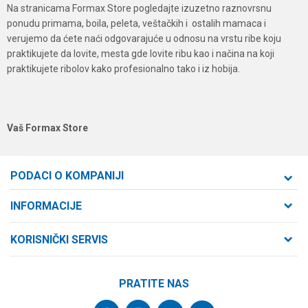
Na stranicama Formax Store pogledajte izuzetno raznovrsnu
ponudu primama, boila, peleta, veštačkih i ostalih mamaca i
verujemo da ćete naći odgovarajuće u odnosu na vrstu ribe koju
praktikujete da lovite, mesta gde lovite ribu kao i načina na koji
praktikujete ribolov kako profesionalno tako i iz hobija.
Vaš Formax Store
PODACI O KOMPANIJI
Formaxstore d.o.o
INFORMACIJE
O nama
Cara Dušana 47
KORISNIČKI SERVIS
21000 Novi Sad, Srbija
Zaposlenje
Uslovi korišćenja i prodaje
Saradnja
Telefon:
PRATITE NAS
Politika privatnosti
064/647-81-86
Kontakt
Kako kupiti