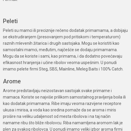
Peleti
Peleti su mamci ili preciznije rečeno dodatak primamama, a dobijaju
se ekstrudiranjem (presovanjem pod pritiskom i temperaturom)
raznih mlevenih žitarica i drugih sastojaka. Mogu se koristiti kao
samostalni mamci, međutim, najčešće se dodaju primamama.
Mogu da se koriste i sami, kao primama, i da dodatno povećavaju
efikasnost hranjenja i učine ribolov veoma uspešnim. U ponudi
imamo pelete firmi Steg, SBS, Mainline, Meleg Baits i 100% Catch.
Arome
Arome predstavljaju neizostavan sastojak svake primame i
mamaca. Koriste se najviše prilikom samostalnog pravljenja boila ili
kao dodatak primamama. Ribe imaju veoma razvijene receptore
ukusa i mirisa, a voda kao sredina pomaže da se aroma i miris
prošire na veliku udaljenost od mesta ribolova i na taj način
namame ribu što bliže ribolovcu. Riba namamljena aromom lak je
plen za svakog ribolovca. U ponudi imamo veliki izbor aroma firmi