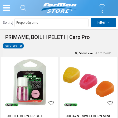
0
Filteri
Sortiraj
PRIMAME, BOILI I PELETI | Carp Pro
carp-pro
4
proizvoda
Obriši sve
BOTTLE CORN-BRIGHT
BUOAYNT SWEETCORN MINI