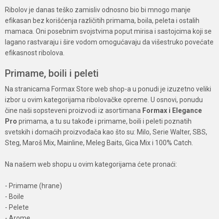
Ribolov je danas teško zamisliv odnosno bio bi mnogo manje
efikasan bez korišćenja različitih primama, boila, peleta i ostalih
mamaca. Oni posebnim svojstvima poput mirisa i sastojcima koji se
lagano rastvaraju i šire vodom omogućavaju da višestruko povećate
efikasnost ribolova.
Primame, boili i peleti
Na stranicama Formax Store web shop-a u ponudi je izuzetno veliki
izbor u ovim kategorijama ribolovačke opreme. U osnovi, ponudu
čine naši sopsteveni proizvodi iz asortimana
Formax i Elegance
Pro
primama, a tu su takođe i primame, boili i peleti poznatih
svetskih i domaćih proizvođača kao što su: Milo, Serie Walter, SBS,
Steg, Maroš Mix, Mainline, Meleg Baits, Gica Mix i 100% Catch.
Na našem web shopu u ovim kategorijama ćete pronaći:
- Primame (hrane)
- Boile
- Pelete
- Arome