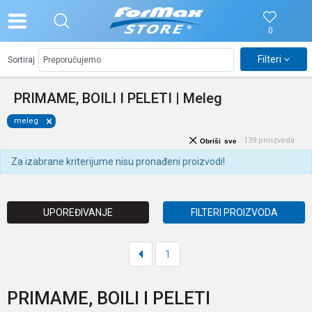
0
Filteri
Sortiraj
PRIMAME, BOILI I PELETI | Meleg
meleg
139
proizvoda
Obriši sve
Za izabrane kriterijume nisu pronađeni proizvodi!
UPOREĐIVANJE
FILTERI PROIZVODA
1
PRIMAME, BOILI I PELETI