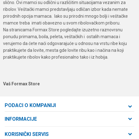
slično. Ovi mamci su odlični u različitim situacijama vezanim za
ribolov. Veštački mamci predstavljaju odličan izbor kada nemate
prirodnih opcija mamaca. Iako su prirodni mnogo bolji i veštačke
mamce treba imati obavezno u svom ribolovačkom priboru.
Na stranicama Formax Store pogledajte izuzetno raznovrsnu
ponudu primama, boila, peleta, veštačkih i ostalih mamaca i
verujemo da ćete naći odgovarajuće u odnosu na vrstu ribe koju
praktikujete da lovite, mesta gde lovite ribu kao i načina na koji
praktikujete ribolov kako profesionalno tako i iz hobija.
Vaš Formax Store
PODACI O KOMPANIJI
Formaxstore d.o.o
INFORMACIJE
O nama
Cara Dušana 47
KORISNIČKI SERVIS