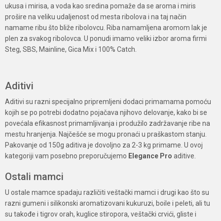
ukusa i mirisa, a voda kao sredina pomaže da se aroma i miris
prošire na veliku udaljenost od mesta ribolova i na taj način
namame ribu što bliže ribolovcu. Riba namamljena aromom lak je
plen za svakog ribolovca. U ponudi imamo veliki izbor aroma firmi
Steg, SBS, Mainline, Gica Mix i 100% Catch.
Aditivi
Aditivi su razni specijalno pripremljeni dodaci primamama pomoću
kojih se po potrebi dodatno pojačava njihovo delovanje, kako bi se
povećala efikasnost primamljivanja i produžilo zadržavanje ribe na
mestu hranjenja. Najčešće se mogu pronaći u praškastom stanju.
Pakovanje od 150g aditiva je dovoljno za 2-3 kg primame. U ovoj
kategoriji vam posebno preporučujemo
Elegance Pro
aditive.
Ostali mamci
U ostale mamce spadaju različiti veštački mamci i drugi kao što su
razni gumeni i silikonski aromatizovani kukuruzi, boile i peleti, ali tu
su takođe i tigrov orah, kuglice stiropora, veštački crvići, gliste i