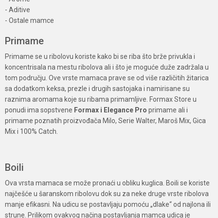
- Aditive
- Ostale mamce
Primame
Primame se u ribolovu koriste kako bi se riba što brže privukla i
koncentrisala na mestu ribolova ali i što je moguće duže zadržala u
tom području. Ove vrste mamaca prave se od više različitih žitarica
sa dodatkom keksa, prezle i drugih sastojaka i namirisane su
raznima aromama koje su ribama primamljive. Formax Store u
ponudi ima sopstvene
Formax i Elegance Pro
primame ali i
primame poznatih proizvođača Milo, Serie Walter, Maroš Mix, Gica
Mix i 100% Catch.
Boili
Ova vrsta mamaca se može pronaći u obliku kuglica. Boili se koriste
najčešće u šaranskom ribolovu dok su za neke druge vrste ribolova
manje efikasni. Na udicu se postavljaju pomoću „dlake“ od najlona ili
strune. Prilikom ovakvog načina postavljanja mamca udica je