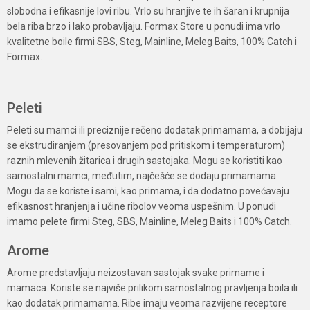
slobodna i efikasnije lovi ribu. Vrlo su hranjive te ih šaran i krupnija
bela riba brzo i lako probavljaju. Formax Store u ponudi ima vrlo
kvalitetne boile firmi SBS, Steg, Mainline, Meleg Baits, 100% Catch i
Formax.
Peleti
Peleti su mamci ili preciznije rečeno dodatak primamama, a dobijaju
se ekstrudiranjem (presovanjem pod pritiskom i temperaturom)
raznih mlevenih žitarica i drugih sastojaka. Mogu se koristiti kao
samostalni mamci, međutim, najčešće se dodaju primamama.
Mogu da se koriste i sami, kao primama, i da dodatno povećavaju
efikasnost hranjenja i učine ribolov veoma uspešnim. U ponudi
imamo pelete firmi Steg, SBS, Mainline, Meleg Baits i 100% Catch.
Arome
Arome predstavljaju neizostavan sastojak svake primame i
mamaca. Koriste se najviše prilikom samostalnog pravljenja boila ili
kao dodatak primamama. Ribe imaju veoma razvijene receptore