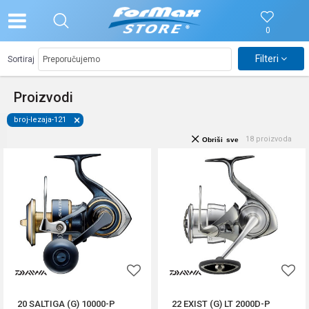
0
Filteri
Sortiraj
Proizvodi
broj-lezaja-121
18
proizvoda
Obriši sve
20 SALTIGA (G) 10000-P
22 EXIST (G) LT 2000D-P