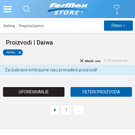
0
Filteri
Sortiraj
Proizvodi | Daiwa
daiwa
1176
proizvoda
Obriši sve
Za izabrane kriterijume nisu pronađeni proizvodi!
UPOREĐIVANJE
FILTERI PROIZVODA
1
...