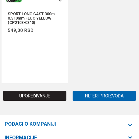
SPORT LONG CAST 300m
0.310mm FLUO YELLOW
(CP2103-0310)
549,00
RSD
DODAJ U KORPU
UPOREĐIVANJE
FILTERI PROIZVODA
PODACI O KOMPANIJI
Formaxstore d.o.o
INFORMACIJE