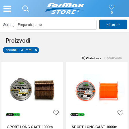
0
Filteri
Sortiraj
Proizvodi
precnik-0-31-mm
5
proizvoda
Obriši sve
SPORT LONG CAST 1000m
SPORT LONG CAST 1000m