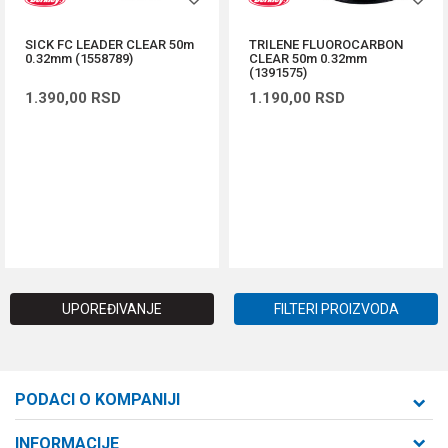
SICK FC LEADER CLEAR 50m
TRILENE FLUOROCARBON
0.32mm (1558789)
CLEAR 50m 0.32mm
(1391575)
1.390,00
RSD
1.190,00
RSD
DODAJ U KORPU
DODAJ U KORPU
UPOREĐIVANJE
FILTERI PROIZVODA
PODACI O KOMPANIJI
Formaxstore d.o.o
INFORMACIJE