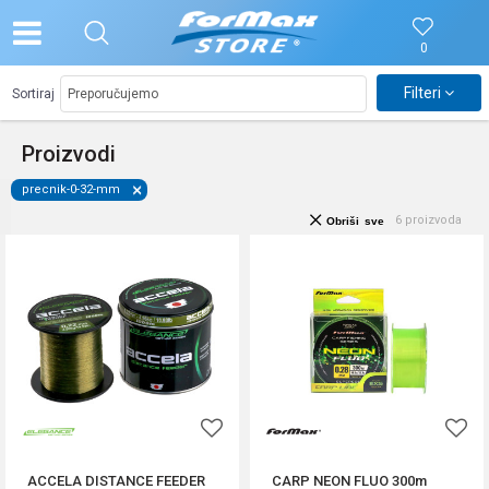
0
Filteri
Sortiraj
Proizvodi
precnik-0-32-mm
6
proizvoda
Obriši sve
ACCELA DISTANCE FEEDER
CARP NEON FLUO 300m