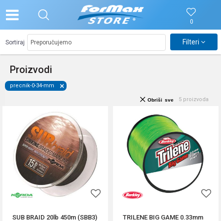
0
Filteri
Sortiraj
Proizvodi
precnik-0-34-mm
5
proizvoda
Obriši sve
SUB BRAID 20lb 450m (SBB3)
TRILENE BIG GAME 0.33mm