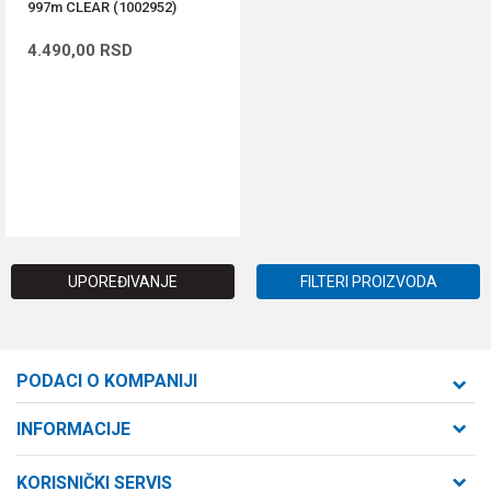
997m CLEAR (1002952)
4.490,00
RSD
DODAJ U KORPU
UPOREĐIVANJE
FILTERI PROIZVODA
PODACI O KOMPANIJI
Formaxstore d.o.o
INFORMACIJE
O nama
Cara Dušana 47
KORISNIČKI SERVIS