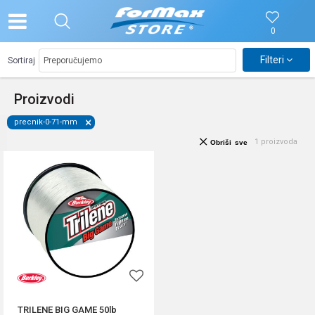
0
Filteri
Sortiraj
Proizvodi
precnik-0-71-mm
1
proizvoda
Obriši sve
TRILENE BIG GAME 50lb