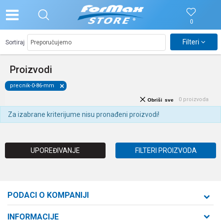
0
Filteri
Sortiraj
Proizvodi
precnik-0-86-mm
0
proizvoda
Obriši sve
Za izabrane kriterijume nisu pronađeni proizvodi!
UPOREĐIVANJE
FILTERI PROIZVODA
PODACI O KOMPANIJI
Formaxstore d.o.o
INFORMACIJE