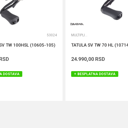
53024
MULTIPLIKATORI
SV TW 100HSL (10605-105)
TATULA SV TW 70 HL (1071
RSD
24.990,00
RSD
A DOSTAVA
BESPLATNA DOSTAVA
DODAJ U KORPU
DODAJ U KORPU