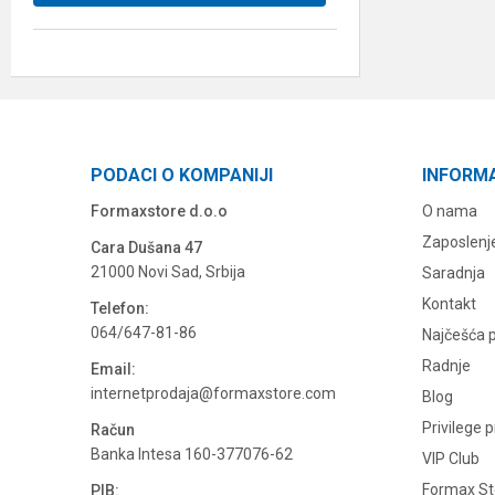
PODACI O KOMPANIJI
INFORM
Formaxstore d.o.o
O nama
Zaposlenj
Cara Dušana 47
21000 Novi Sad, Srbija
Saradnja
Kontakt
Telefon:
064/647-81-86
Najčešća p
Radnje
Email:
internetprodaja@formaxstore.com
Blog
Privilege 
Račun
Banka Intesa 160-377076-62
VIP Club
Formax Sto
PIB: