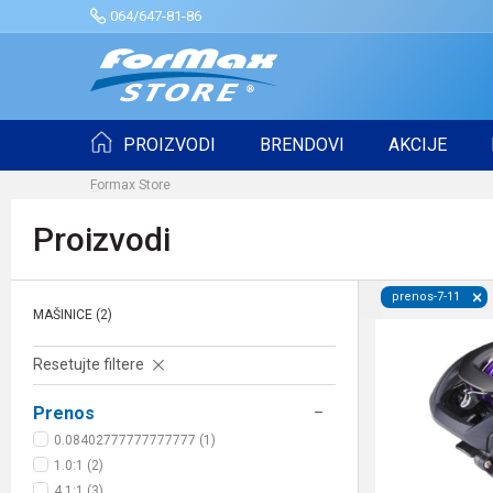
064/647-81-86
PROIZVODI
BRENDOVI
AKCIJE
Formax Store
Proizvodi
prenos-7-11
MAŠINICE
(2)
Resetujte filtere
Prenos
0.08402777777777777 (1)
1.0:1 (2)
4.1:1 (3)