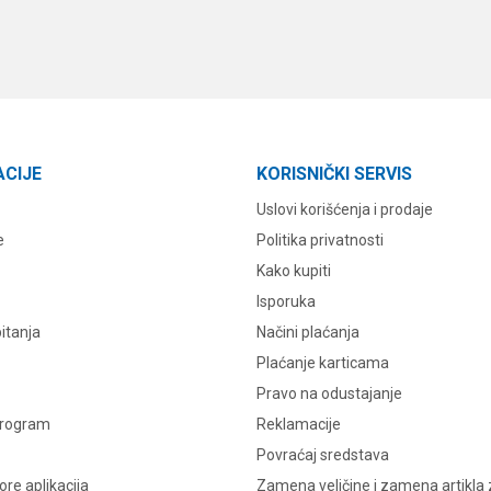
ACIJE
KORISNIČKI SERVIS
Uslovi korišćenja i prodaje
e
Politika privatnosti
Kako kupiti
Isporuka
itanja
Načini plaćanja
Plaćanje karticama
Pravo na odustajanje
program
Reklamacije
Povraćaj sredstava
re aplikacija
Zamena veličine i zamena artikla 