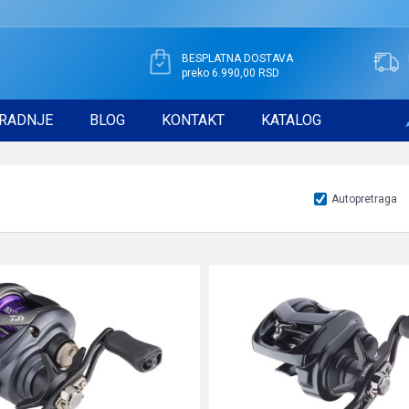
BESPLATNA DOSTAVA
preko 6.990,00 RSD
RADNJE
BLOG
KONTAKT
KATALOG
Autopretraga