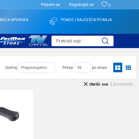
Prijavite se
Registrujte se
0
BRZA ISPORUKA
POMOĆ I NAJČEŠĆA PITANJA
Pretraži sajt
Sortiraj
Prikaži
po strani
2
proizvoda
Obriši sve