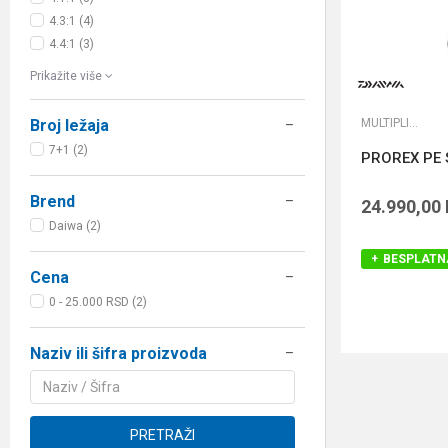
4.3:1 (4)
4.4:1 (3)
Prikažite više
MULTIPLIKATORI
Broj ležaja
7+1 (2)
PROREX PE 
Brend
24.990,00
Daiwa (2)
BESPLATN
Cena
0 - 25.000 RSD (2)
Naziv ili šifra proizvoda
PRETRAŽI