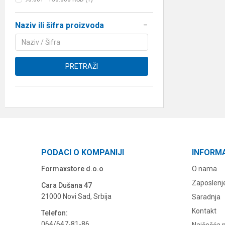
Naziv ili šifra proizvoda
PRETRAŽI
PODACI O KOMPANIJI
INFORM
Formaxstore d.o.o
O nama
Zaposlenj
Cara Dušana 47
21000 Novi Sad, Srbija
Saradnja
Kontakt
Telefon:
064/647-81-86