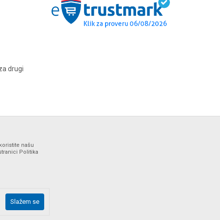
za drugi
koristite našu
ranici Politika
ne i bez grešaka. Svi artikli prikazani na sajtu su deo naše
Slažem se
drške web shopa na tel. 064/647-81-86.