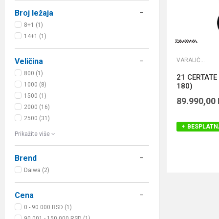
Broj ležaja
8+1 (1)
14+1 (1)
VARALIČARSKE MAŠINICE
Veličina
800 (1)
21 CERTATE 
1000 (8)
180)
1500 (1)
89.990,00
2000 (16)
2500 (31)
BESPLATN
Prikažite više
Brend
Daiwa (2)
Cena
0 - 90.000 RSD (1)
90.001 - 150.000 RSD (1)