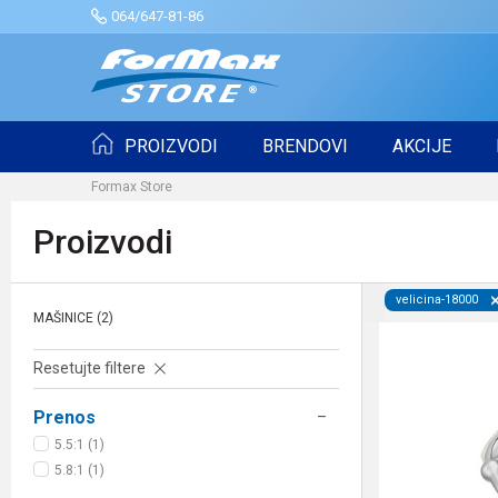
064/647-81-86
PROIZVODI
BRENDOVI
AKCIJE
Formax Store
Proizvodi
velicina-18000
MAŠINICE
(2)
Resetujte filtere
Prenos
5.5:1 (1)
5.8:1 (1)