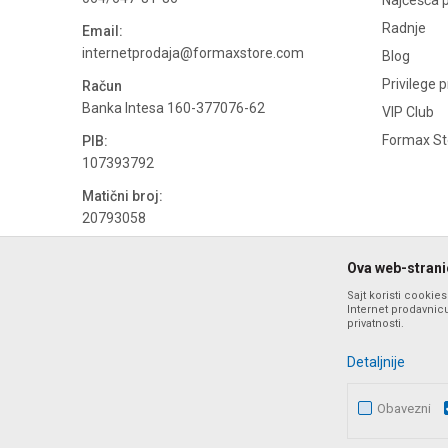
Najčešća p
Radnje
Email:
internetprodaja@formaxstore.com
Blog
Privilege 
Račun
Banka Intesa 160-377076-62
VIP Club
Formax Sto
PIB:
107393792
Matični broj:
20793058
PDV broj
Ova web-stranic
694500884
Sajt koristi cookie
Internet prodavnicu
privatnosti.
Detaljnije
Obavezni
Nastojimo da budemo što precizniji u opisu proizvoda, prika
ponude i ne podrazumeva da su dostupn