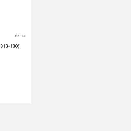
65174
0313-180)