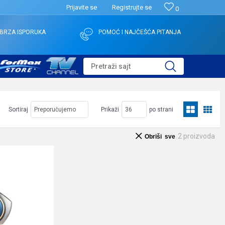
Prijavite se
Registrujte se
0
BRZA ISPORUKA
POMOĆ I NAJČEŠĆA PITANJA
Pretraži sajt
Sortiraj
Prikaži
po strani
2
proizvoda
Obriši sve