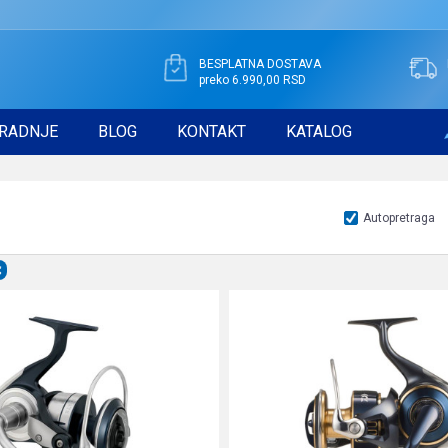
BESPLATNA DOSTAVA
preko 6.990,00 RSD
RADNJE
BLOG
KONTAKT
KATALOG
Autopretraga