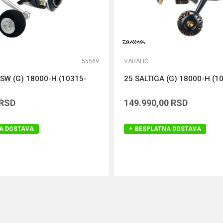
55569
VARALIČARSKE MAŠINICE
SW (G) 18000-H (10315-
25 SALTIGA (G) 18000-H (1
RSD
149.990,00
RSD
A DOSTAVA
BESPLATNA DOSTAVA
DODAJ U KORPU
DODAJ U KORPU