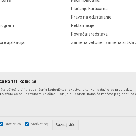
itanja
Načini plaćanja
Plaćanje karticama
Pravo na odustajanje
program
Reklamacije
Povraćaj sredstava
re aplikacija
Zamena veličine i zamena artikla 
a koristi kolačiće
s (kolačiće) u cilju poboljšanja korisničkog iskustva. Ukoliko nastavite da pregledate i 
 slažete se sa upotrebom kolačića. Detalje o upotrebi kolačića možete pogledati na st
Statistika
Marketing
zu slika i samih cena, ali ne možemo garantovati da su sve informacije komplet
Saznaj više
i u svakom trenutku. Raspoloživost robe možete proveriti pozivom na broj po