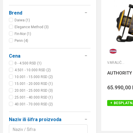
Brend
Daiwa (1)
Elegance Method (3)
Fin-Nor (1)
Penn (4)
Cena
VARALIČARSKE MAŠINICE
0 - 4.500 RSD (1)
4.501 - 10.000 RSD (2)
AUTHORITY 
10.001 - 15.000 RSD (2)
15.001 - 20.000 RSD (1)
65.990,00
20.001 - 25.000 RSD (3)
25.001 - 40.000 RSD (1)
BESPLATN
40.001 - 70.000 RSD (2)
Naziv ili šifra proizvoda