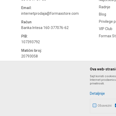
Radnje
Email:
internetprodaja@formaxstore.com
Blog
Privilege 
Račun
Banka Intesa 160-377076-62
VIP Club
Formax Sto
PIB:
107393792
Matični broj:
20793058
PDV broj
Ova web-stranic
694500884
Sajt koristi cookie
Internet prodavnicu
privatnosti.
Detaljnije
Obavezni
Nastojimo da budemo što precizniji u opisu proizvoda, prika
ponude i ne podrazumeva da su dostupn