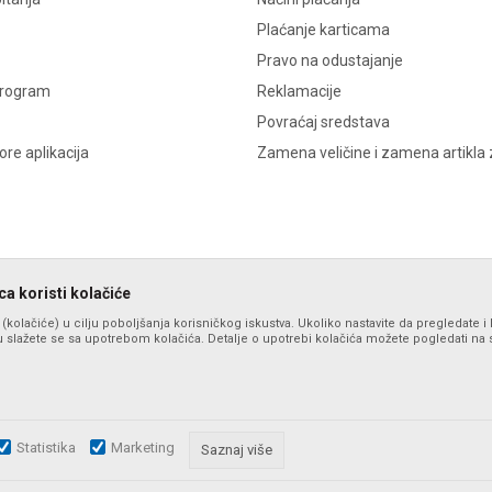
Plaćanje karticama
Pravo na odustajanje
program
Reklamacije
Povraćaj sredstava
re aplikacija
Zamena veličine i zamena artikla 
a koristi kolačiće
s (kolačiće) u cilju poboljšanja korisničkog iskustva. Ukoliko nastavite da pregledate i 
 slažete se sa upotrebom kolačića. Detalje o upotrebi kolačića možete pogledati na st
Statistika
Marketing
zu slika i samih cena, ali ne možemo garantovati da su sve informacije komplet
Saznaj više
i u svakom trenutku. Raspoloživost robe možete proveriti pozivom na broj po