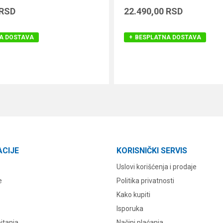
RSD
22.490,00
RSD
A DOSTAVA
BESPLATNA DOSTAVA
DODAJ U KORPU
DODAJ U KORPU
ACIJE
KORISNIČKI SERVIS
Uslovi korišćenja i prodaje
e
Politika privatnosti
Kako kupiti
Isporuka
itanja
Načini plaćanja