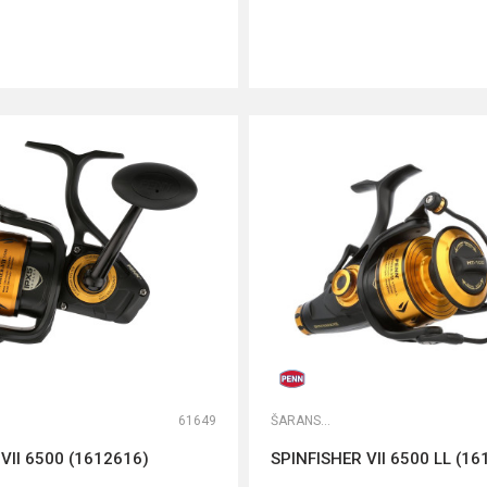
DODAJ U KORPU
DODAJ U KORPU
61649
ŠARANSKE MAŠINICE SA BAITRUNEROM
VII 6500 (1612616)
SPINFISHER VII 6500 LL (16