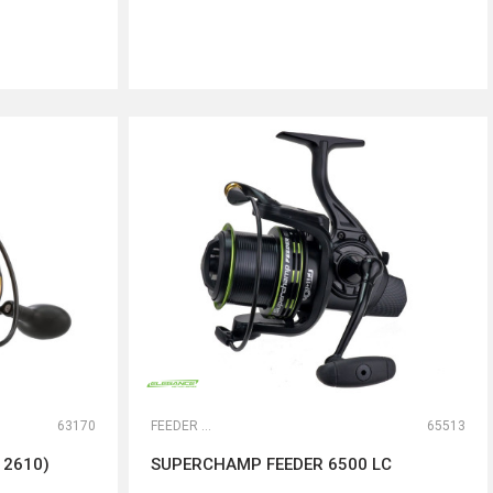
DODAJ U KORPU
63170
FEEDER MAŠINICE
65513
12610)
SUPERCHAMP FEEDER 6500 LC