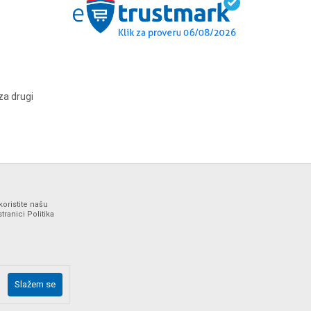
za drugi
koristite našu
ranici Politika
ne i bez grešaka. Svi artikli prikazani na sajtu su deo naše
Slažem se
drške web shopa na tel. 064/647-81-86.