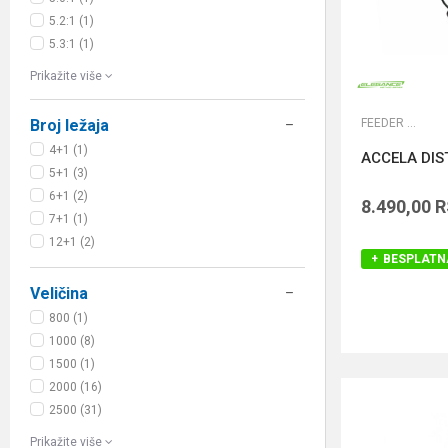
5.2:1 (1)
5.3:1 (1)
Prikažite više
FEEDER MAŠINICE
Broj ležaja
4+1 (1)
ACCELA DIS
5+1 (3)
6+1 (2)
8.490,00
R
7+1 (1)
12+1 (2)
BESPLATN
Veličina
800 (1)
1000 (8)
1500 (1)
2000 (16)
2500 (31)
Prikažite više