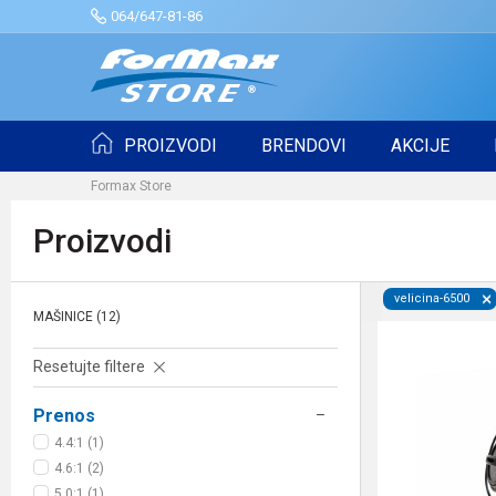
064/647-81-86
PROIZVODI
BRENDOVI
AKCIJE
Formax Store
Proizvodi
velicina-6500
MAŠINICE
(12)
Resetujte filtere
Prenos
4.4:1 (1)
4.6:1 (2)
5.0:1 (1)