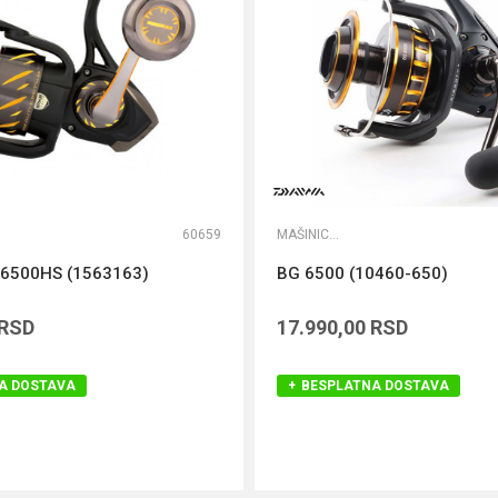
60659
MAŠINICE ZA DUBINKU
6500HS (1563163)
BG 6500 (10460-650)
RSD
17.990,00
RSD
A DOSTAVA
BESPLATNA DOSTAVA
DODAJ U KORPU
DODAJ U KORPU