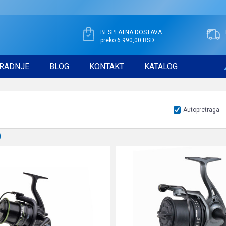
BESPLATNA DOSTAVA
preko 6.990,00 RSD
RADNJE
BLOG
KONTAKT
KATALOG
Autopretraga