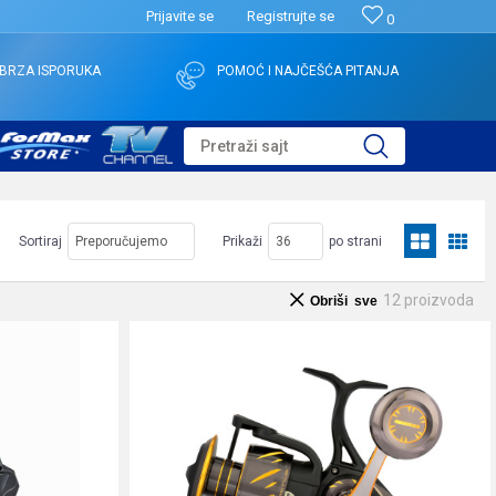
Prijavite se
Registrujte se
0
BRZA ISPORUKA
POMOĆ I NAJČEŠĆA PITANJA
Pretraži sajt
Sortiraj
Prikaži
po strani
12
proizvoda
Obriši sve