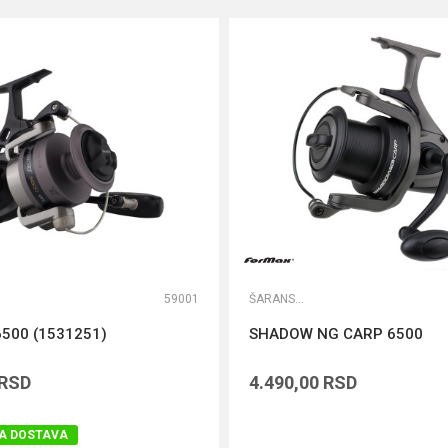
59001
ŠARANSKE MAŠINICE SA BAITRUNEROM
500 (1531251)
SHADOW NG CARP 6500
RSD
4.490,00
RSD
A DOSTAVA