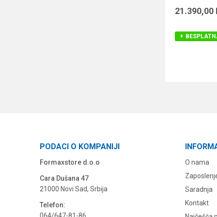
21.390,00
BESPLATN
PODACI O KOMPANIJI
INFORM
Formaxstore d.o.o
O nama
Zaposlenj
Cara Dušana 47
21000 Novi Sad, Srbija
Saradnja
Kontakt
Telefon:
064/647-81-86
Najčešća p