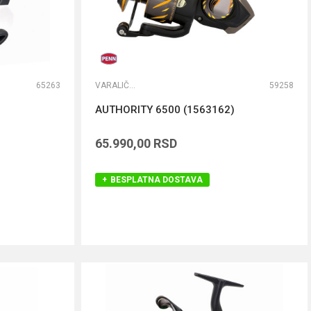
65263
VARALIČARSKE MAŠINICE
59258
AUTHORITY 6500 (1563162)
65.990,00
RSD
BESPLATNA DOSTAVA
DODAJ U KORPU