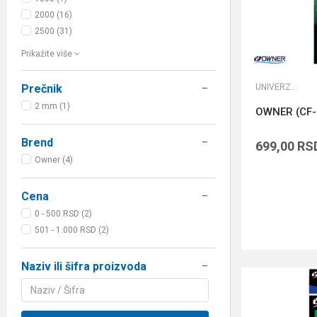
2000 (16)
2500 (31)
Prikažite više
UNIVERZALNE UDICE
Prečnik
2 mm (1)
OWNER (CF-
Brend
699,00
RS
Owner (4)
Cena
0 - 500 RSD (2)
501 - 1.000 RSD (2)
Naziv ili šifra proizvoda