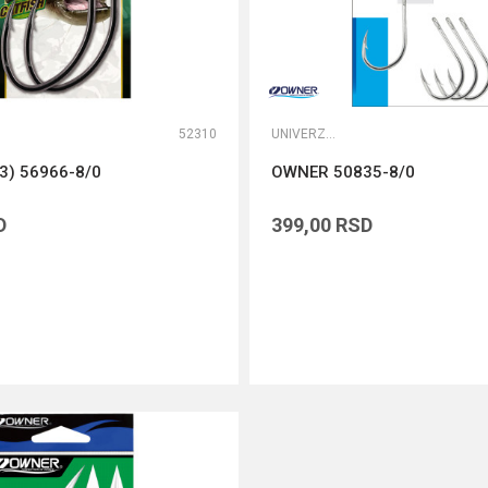
52310
UNIVERZALNE UDICE
3) 56966-8/0
OWNER 50835-8/0
D
399,00
RSD
DODAJ U KORPU
DODAJ U KORPU