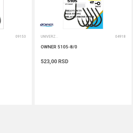
09153
UNIVERZALNE UDICE
04918
OWNER 5105-8/0
523,00
RSD
DODAJ U KORPU