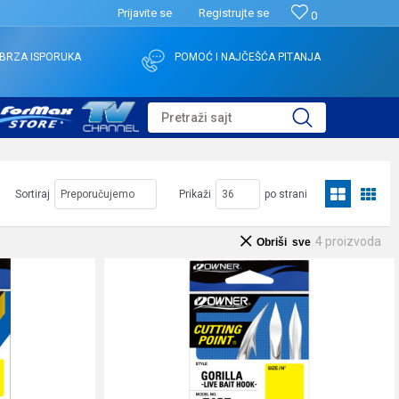
Prijavite se
Registrujte se
0
BRZA ISPORUKA
POMOĆ I NAJČEŠĆA PITANJA
Pretraži sajt
Sortiraj
Prikaži
po strani
4
proizvoda
Obriši sve