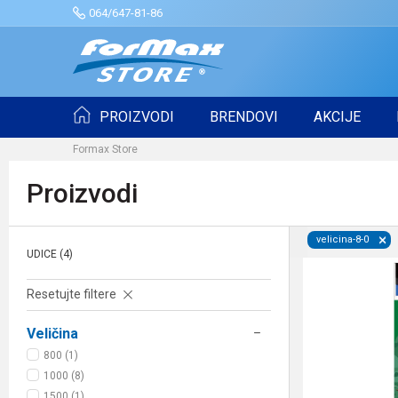
064/647-81-86
PROIZVODI
BRENDOVI
AKCIJE
Formax Store
Proizvodi
velicina-8-0
UDICE
(4)
Resetujte filtere
Veličina
800 (1)
1000 (8)
1500 (1)