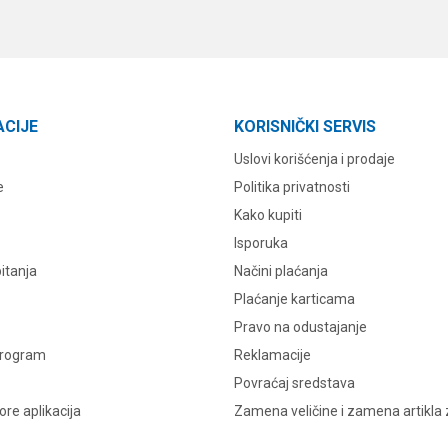
ACIJE
KORISNIČKI SERVIS
Uslovi korišćenja i prodaje
e
Politika privatnosti
Kako kupiti
Isporuka
itanja
Načini plaćanja
Plaćanje karticama
Pravo na odustajanje
program
Reklamacije
Povraćaj sredstava
re aplikacija
Zamena veličine i zamena artikla 