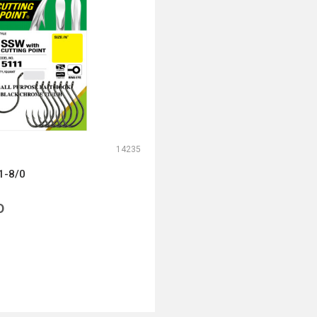
14235
1-8/0
D
DODAJ U KORPU