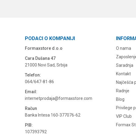
PODACI O KOMPANIJI
INFORM
Formaxstore d.o.o
O nama
Zaposlenj
Cara Dušana 47
21000 Novi Sad, Srbija
Saradnja
Kontakt
Telefon:
064/647-81-86
Najčešća p
Radnje
Email:
internetprodaja@formaxstore.com
Blog
Privilege 
Račun
Banka Intesa 160-377076-62
VIP Club
Formax Sto
PIB:
107393792