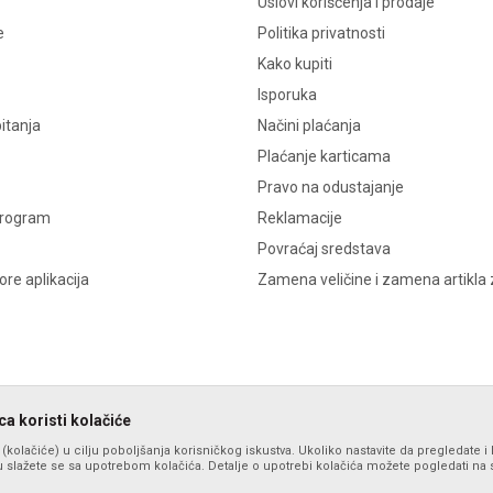
Uslovi korišćenja i prodaje
e
Politika privatnosti
Kako kupiti
Isporuka
itanja
Načini plaćanja
Plaćanje karticama
Pravo na odustajanje
program
Reklamacije
Povraćaj sredstava
re aplikacija
Zamena veličine i zamena artikla 
a koristi kolačiće
s (kolačiće) u cilju poboljšanja korisničkog iskustva. Ukoliko nastavite da pregledate i 
 slažete se sa upotrebom kolačića. Detalje o upotrebi kolačića možete pogledati na st