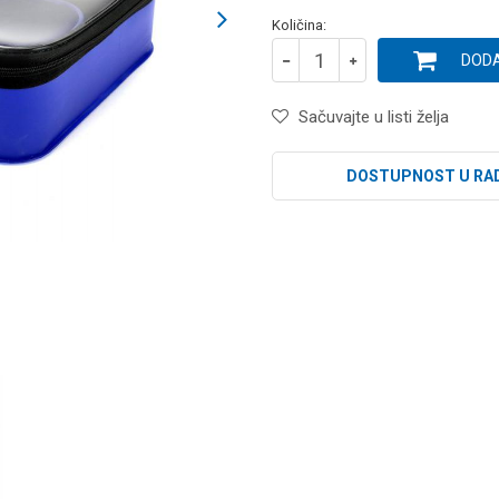
Količina:
DODA
Sačuvajte u listi želja
DOSTUPNOST U RA