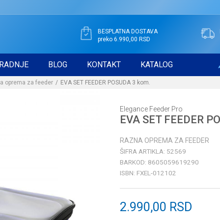
BESPLATNA DOSTAVA
preko 6.990,00 RSD
RADNJE
BLOG
KONTAKT
KATALOG
a oprema za feeder
EVA SET FEEDER POSUDA 3 kom.
Elegance Feeder Pro
EVA SET FEEDER PO
RAZNA OPREMA ZA FEEDER
ŠIFRA ARTIKLA:
52569
BARKOD:
8605059619290
ISBN:
FXEL-012102
2.990,00
RSD