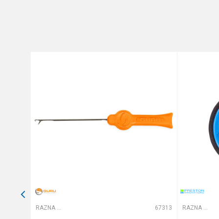
Poruka
Anti-spam zaštita - izračunajt
POŠALJI
65310
RAZNA OPREMA ZA FEEDER
67313
RAZNA OPREMA ZA FEEDER