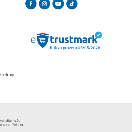
za drugi
koristite našu
ranici Politika