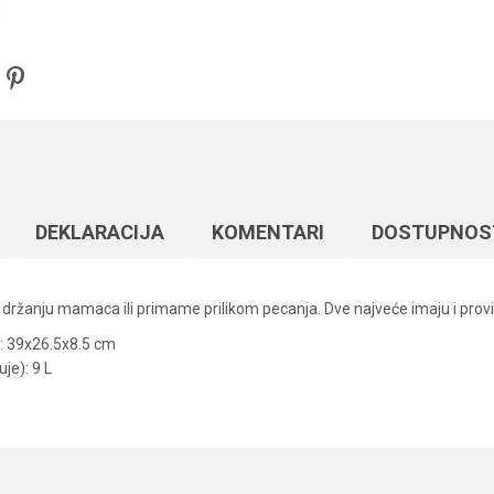
DEKLARACIJA
KOMENTARI
DOSTUPNOS
ržanju mamaca ili primame prilikom pecanja. Dve najveće imaju i provi
: 39x26.5x8.5 cm
je): 9 L
Vrednost
Email
Razna oprema za feeder
Elegance Feeder Pro