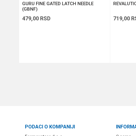
GURU FINE GATED LATCH NEEDLE
REVALUTI
(GBNF)
479,00
RSD
719,00
R
DODAJ U KORPU
PODACI O KOMPANIJI
INFORM