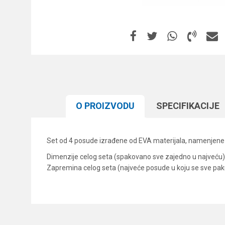
O PROIZVODU
SPECIFIKACIJЕ
Set od 4 posude izrađene od EVA materijala, namenjene d
Dimenzije celog seta (spakovano sve zajedno u najveću)
Zapremina celog seta (najveće posude u koju se sve paku
Karakteristika
Ime/Nadimak
Kategorija
Brend