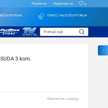
Prijavite se
Registrujte se
0
BRZA ISPORUKA
POMOĆ I NAJČEŠĆA PITANJA
Pretraži sajt
SUDA 3 kom.
Obavesti me o sniženju