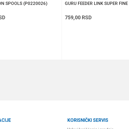
ON SPOOLS (P0220026)
GURU FEEDER LINK SUPER FINE
SD
759,00
RSD
DODAJ U KORPU
DODAJ U KORPU
ACIJE
KORISNIČKI SERVIS