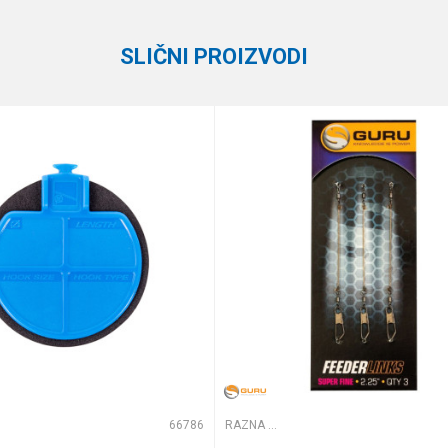
SLIČNI PROIZVODI
e koliko je 6 - 1 :
66786
RAZNA OPREMA ZA FEEDER