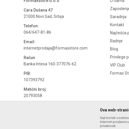
Formaxstore d.o.o
O nama
Zaposlenj
Cara Dušana 47
21000 Novi Sad, Srbija
Saradnja
Kontakt
Telefon:
064/647-81-86
Najčešća p
Radnje
Email:
internetprodaja@formaxstore.com
Blog
Privilege 
Račun
Banka Intesa 160-377076-62
VIP Club
Formax Sto
PIB:
107393792
Matični broj:
20793058
PDV broj
Ova web-stranic
694500884
Sajt koristi cookie
Internet prodavnicu
privatnosti.