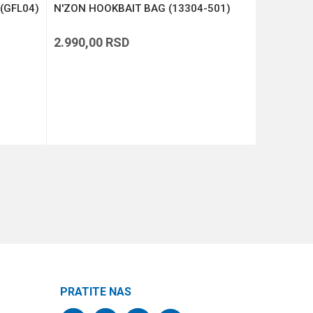
 (GFL04)
N'ZON HOOKBAIT BAG (13304-501)
N'ZON EV
(13304-4
2.990,00
RSD
2.990,00
DODAJ U KORPU
PRATITE NAS