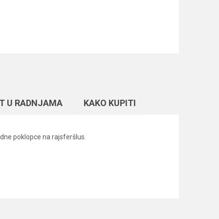
T U RADNJAMA
KAKO KUPITI
dne poklopce na rajsferšlus.