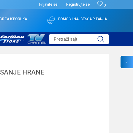
Prijavite se
Registrujte se
0
BRZA ISPORUKA
POMOĆ I NAJČEŠĆA PITANJA
Pretraži sajt
ESANJE HRANE