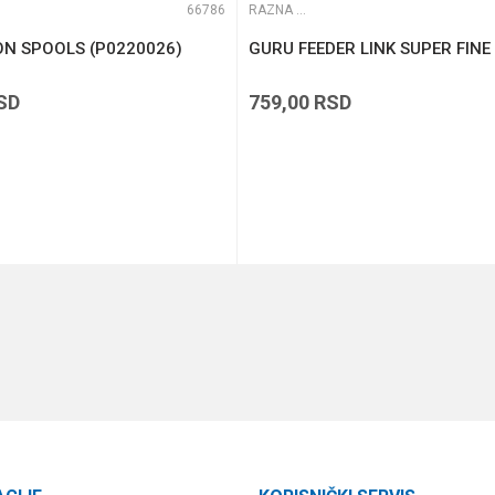
66786
RAZNA OPREMA ZA FEEDER
ON SPOOLS (P0220026)
GURU FEEDER LINK SUPER FINE
SD
759,00
RSD
DODAJ U KORPU
DODAJ U KORPU