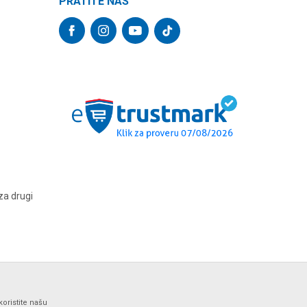
PRATITE NAS
za drugi
koristite našu