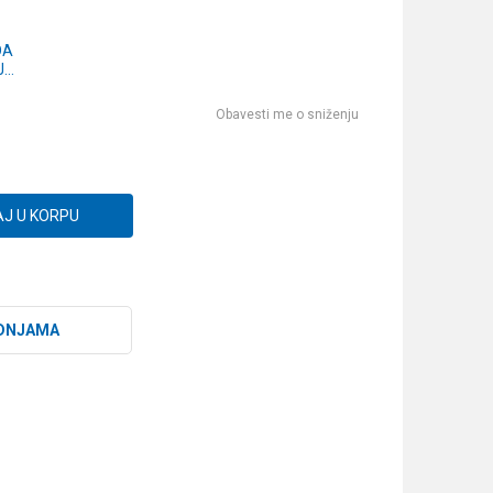
DA
JE
Obavesti me o sniženju
J U KORPU
DNJAMA