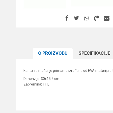
O PROIZVODU
SPECIFIKACIJЕ
Kanta za mešanje primame izrađena od EVA materijala tako
Dimenzije: 30x15.5 cm
Zapremina: 11 L
Karakteristika
Ime/Nadimak
Kategorija