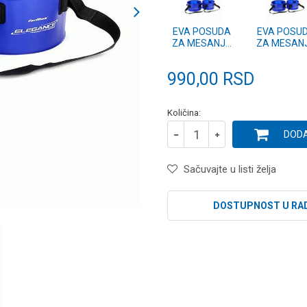
EVA POSUDA
EVA POSU
ZA MESANJE
ZA MESAN
HRANE
HRANE
990,00
RSD
Količina:
DODA
Sačuvajte u listi želja
DOSTUPNOST U RA