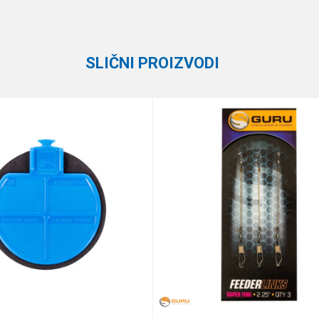
Elegance Feeder Pro
SLIČNI PROIZVODI
te koliko je 4 + 1 :