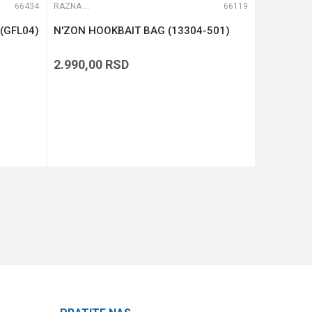
66434
RAZNA OPREMA ZA FEEDER
66119
RAZNA OPREMA ZA FEEDER
 (GFL04)
N'ZON HOOKBAIT BAG (13304-501)
N'ZON EV
(13304-4
2.990,00
RSD
2.990,00
DODAJ U KORPU