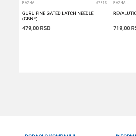
65310
RAZNA OPREMA ZA FEEDER
67313
RAZNA OPREMA ZA FEEDER
GURU FINE GATED LATCH NEEDLE
REVALUTI
(GBNF)
479,00
RSD
719,00
R
DODAJ U KORPU