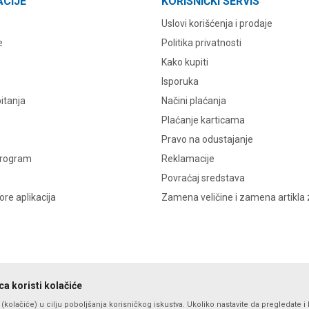
ACIJE
KORISNIČKI SERVIS
Uslovi korišćenja i prodaje
e
Politika privatnosti
Kako kupiti
Isporuka
itanja
Načini plaćanja
Plaćanje karticama
Pravo na odustajanje
program
Reklamacije
Povraćaj sredstava
re aplikacija
Zamena veličine i zamena artikla 
a koristi kolačiće
s (kolačiće) u cilju poboljšanja korisničkog iskustva. Ukoliko nastavite da pregledate i 