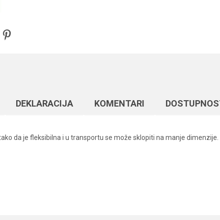
DEKLARACIJA
KOMENTARI
DOSTUPNOS
 da je fleksibilna i u transportu se može sklopiti na manje dimenzije. P
Vrednost
Email
Razna oprema za feeder