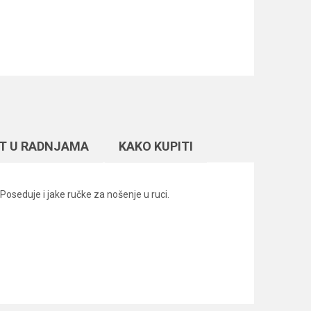
T U RADNJAMA
KAKO KUPITI
oseduje i jake ručke za nošenje u ruci.