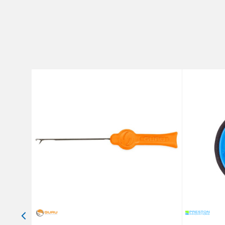
Brend
Poruka
Anti-spam zaštita - izračunaj
POŠALJI