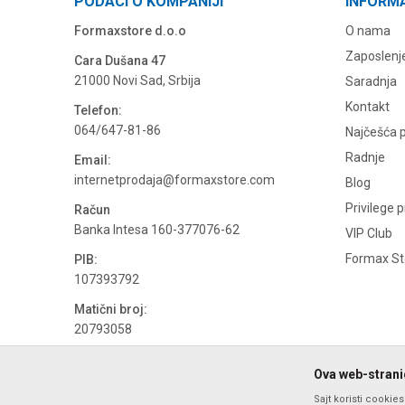
PODACI O KOMPANIJI
INFORM
Formaxstore d.o.o
O nama
Zaposlenj
Cara Dušana 47
21000 Novi Sad, Srbija
Saradnja
Kontakt
Telefon:
064/647-81-86
Najčešća p
Radnje
Email:
internetprodaja@formaxstore.com
Blog
Privilege 
Račun
Banka Intesa 160-377076-62
VIP Club
Formax Sto
PIB:
107393792
Matični broj:
20793058
PDV broj
Ova web-stranic
694500884
Sajt koristi cookie