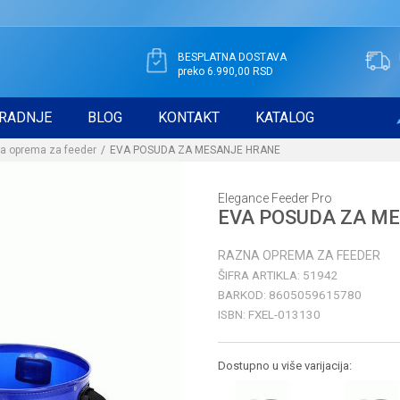
BESPLATNA DOSTAVA
preko 6.990,00 RSD
RADNJE
BLOG
KONTAKT
KATALOG
a oprema za feeder
EVA POSUDA ZA MESANJE HRANE
Elegance Feeder Pro
EVA POSUDA ZA M
RAZNA OPREMA ZA FEEDER
ŠIFRA ARTIKLA:
51942
BARKOD:
8605059615780
ISBN:
FXEL-013130
Dostupno u više varijacija: