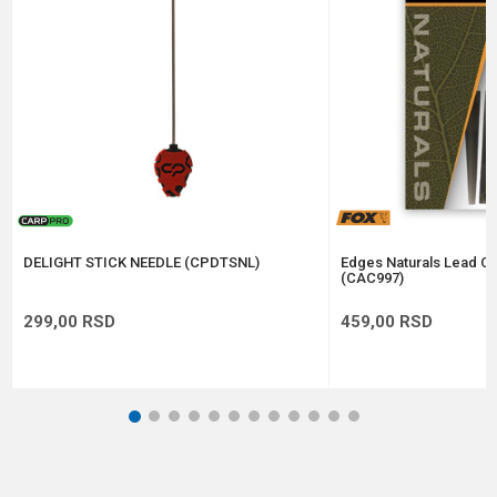
Poruka
Anti-spam zaštita - izračunajte koliko je 6 - 1 :
POŠALJI
DELIGHT STICK NEEDLE (CPDTSNL)
Edges Naturals Lead Cli
(CAC997)
299,00
RSD
459,00
RSD
1
2
3
4
5
6
7
8
9
10
11
12