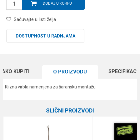
DODAJ U KORPU
Sačuvajte u listi želja
DOSTUPNOST U RADNJAMA
KAKO KUPITI
SPECIFIKACI
O PROIZVODU
Klizna virbla namenjena za šaransku montažu.
Karakteristika
Vrednost
Ime/Nadimak
Kategorija
Razne šaranske sitnice
SLIČNI PROIZVODI
Brend
Carp Pro
Email