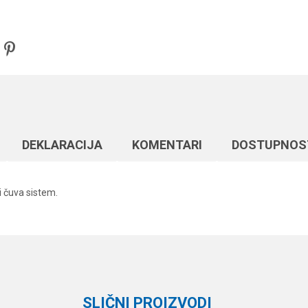
DEKLARACIJA
KOMENTARI
DOSTUPNOS
 i čuva sistem.
Vrednost
Email
Razne šaranske sitnice
Carp Pro
SLIČNI PROIZVODI