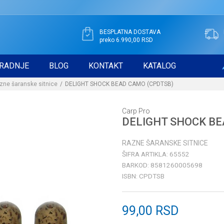
BESPLATNA DOSTAVA
preko 6.990,00 RSD
RADNJE
BLOG
KONTAKT
KATALOG
zne šaranske sitnice
DELIGHT SHOCK BEAD CAMO (CPDTSB)
Carp Pro
DELIGHT SHOCK BE
RAZNE ŠARANSKE SITNICE
ŠIFRA ARTIKLA:
65552
BARKOD:
8581260005698
ISBN:
CPDTSB
99,00
RSD