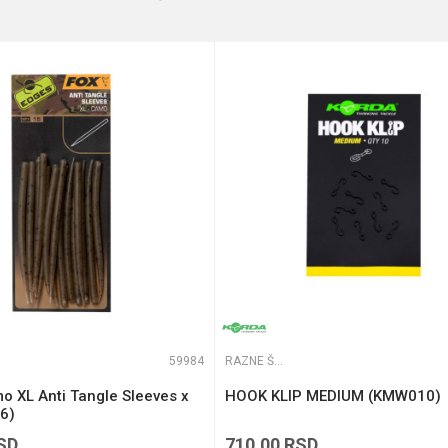
te koliko je 2 + 3 :
59984
RAZNE ŠARANSKE SITNICE
o XL Anti Tangle Sleeves x
HOOK KLIP MEDIUM (KMW010)
6)
SD
710,00
RSD