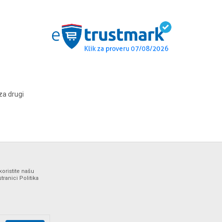
za drugi
koristite našu
ranici Politika