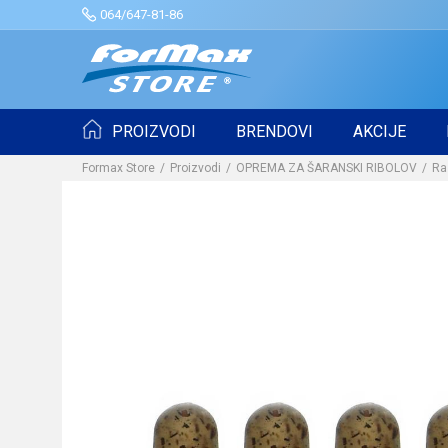
064/647-81-86
PROIZVODI
BRENDOVI
AKCIJE
Formax Store
Proizvodi
OPREMA ZA ŠARANSKI RIBOLOV
Ra