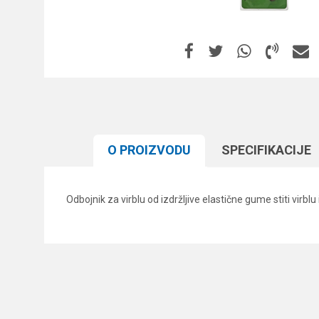
O PROIZVODU
SPECIFIKACIJЕ
Odbojnik za virblu od izdržljive elastične gume stiti virblu
Karakteristika
Ime/Nadimak
Kategorija
Brend
Poruka