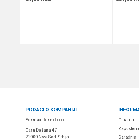
DODAJ U KORPU
PODACI O KOMPANIJI
INFORM
Formaxstore d.o.o
O nama
Zaposlenj
Cara Dušana 47
21000 Novi Sad, Srbija
Saradnja