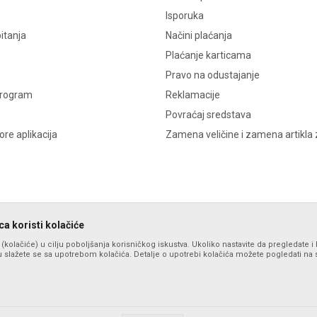
Isporuka
itanja
Načini plaćanja
Plaćanje karticama
Pravo na odustajanje
program
Reklamacije
Povraćaj sredstava
re aplikacija
Zamena veličine i zamena artikla 
a koristi kolačiće
s (kolačiće) u cilju poboljšanja korisničkog iskustva. Ukoliko nastavite da pregledate i 
 slažete se sa upotrebom kolačića. Detalje o upotrebi kolačića možete pogledati na st