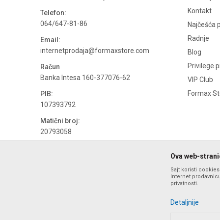
Kontakt
Telefon:
064/647-81-86
Najčešća p
Radnje
Email:
internetprodaja@formaxstore.com
Blog
Privilege 
Račun
Banka Intesa 160-377076-62
VIP Club
Formax Sto
PIB:
107393792
Matični broj:
20793058
PDV broj
Ova web-stranic
694500884
Sajt koristi cookie
Internet prodavnicu
privatnosti.
Detaljnije