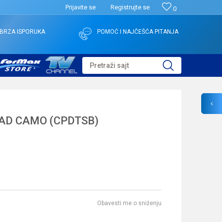
Prijavite se
Registrujte se
0
BRZA ISPORUKA
POMOĆ I NAJČEŠĆA PITANJA
Pretraži sajt
AD CAMO (CPDTSB)
Obavesti me o sniženju