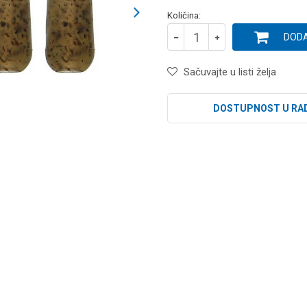
Količina:
DODA
Sačuvajte u listi želja
DOSTUPNOST U RA