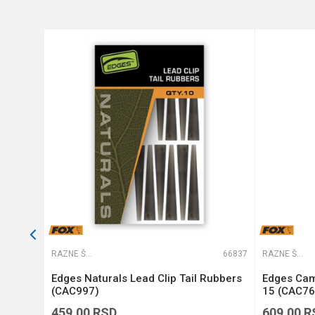
Anti-spam zaštita - izračunaj
POŠALJI
65567
RAZNE ŠARANSKE SITNICE
66837
RAZNE ŠARANSKE SITNICE
NL)
Edges Naturals Lead Clip Tail Rubbers
Edges Cam
(CAC997)
15 (CAC76
459,00
RSD
609,00
R