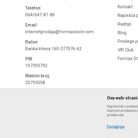
Kontakt
Telefon:
064/647-81-86
Najčešća p
Radnje
Email:
internetprodaja@formaxstore.com
Blog
Privilege 
Račun
Banka Intesa 160-377076-62
VIP Club
Formax Sto
PIB:
107393792
Matični broj:
20793058
PDV broj
Ova web-stranic
694500884
Sajt koristi cookie
Internet prodavnicu
privatnosti.
Detaljnije