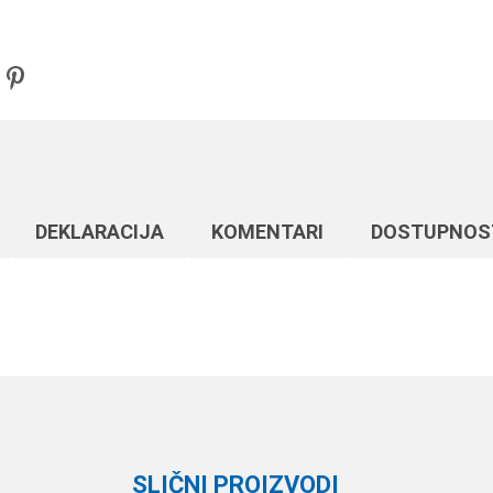
DEKLARACIJA
KOMENTARI
DOSTUPNOS
Vrednost
Email
Razne šaranske sitnice
Carp Pro
SLIČNI PROIZVODI