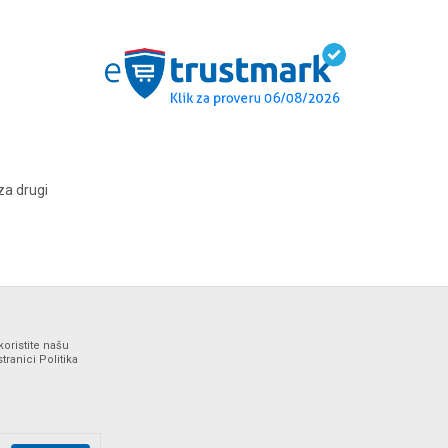
za drugi
koristite našu
ranici Politika