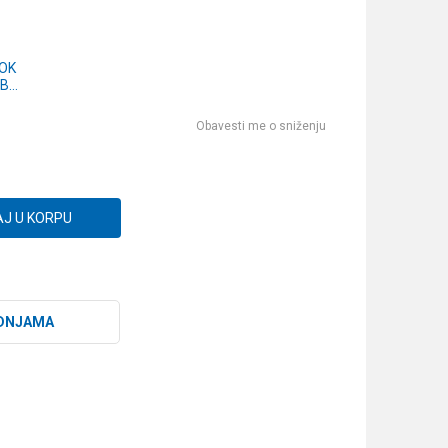
OOK
UBE
m
Obavesti me o sniženju
7)
J U KORPU
DNJAMA