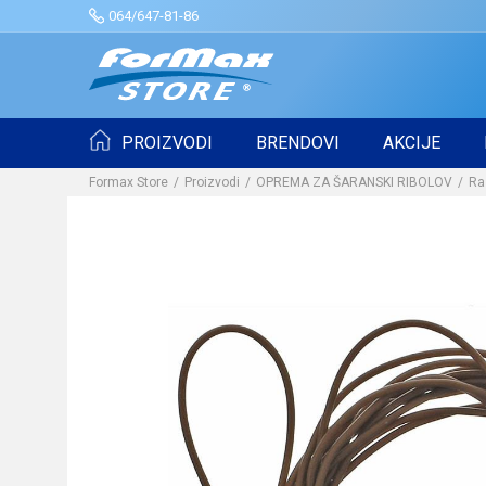
064/647-81-86
PROIZVODI
BRENDOVI
AKCIJE
Formax Store
Proizvodi
OPREMA ZA ŠARANSKI RIBOLOV
Ra