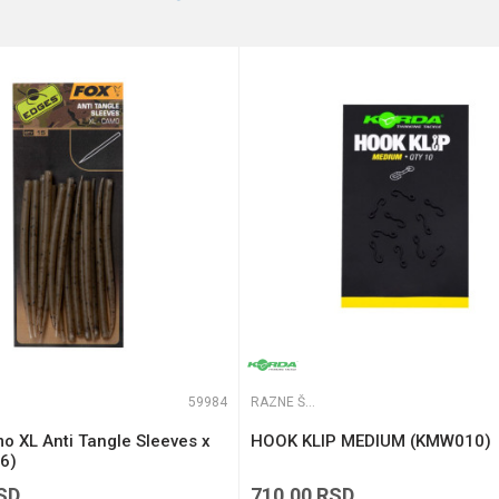
te koliko je 4 + 1 :
59984
RAZNE ŠARANSKE SITNICE
o XL Anti Tangle Sleeves x
HOOK KLIP MEDIUM (KMW010)
6)
SD
710,00
RSD