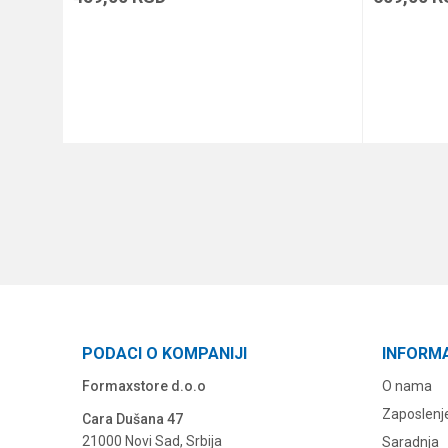
DODAJ U KORPU
PODACI O KOMPANIJI
INFORM
Formaxstore d.o.o
O nama
Zaposlenj
Cara Dušana 47
21000 Novi Sad, Srbija
Saradnja