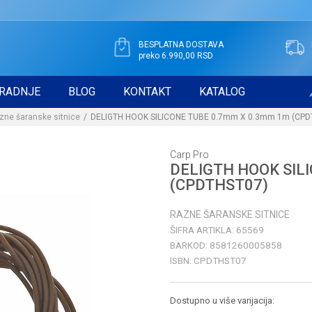
BESPLATNA DOSTAVA
preko 6.990,00 RSD
RADNJE
BLOG
KONTAKT
KATALOG
zne šaranske sitnice
DELIGTH HOOK SILICONE TUBE 0.7mm X 0.3mm 1m (CPD
Carp Pro
DELIGTH HOOK SIL
(CPDTHST07)
RAZNE ŠARANSKE SITNICE
ŠIFRA ARTIKLA:
65569
BARKOD:
8581260005858
ISBN:
CPDTHST07
Dostupno u više varijacija: