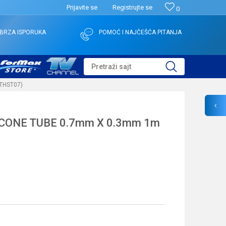
Prijavite se
Registrujte se
0
BRZA ISPORUKA
POMOĆ I NAJČEŠĆA PITANJA
Pretraži sajt
THST07)
ICONE TUBE 0.7mm X 0.3mm 1m