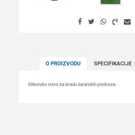
O PROIZVODU
SPECIFIKACIJЕ
Silikonsko crevo za izradu šaranskih predveza.
Karakteristika
Ime/Nadimak
Kategorija
Brend
Poruka