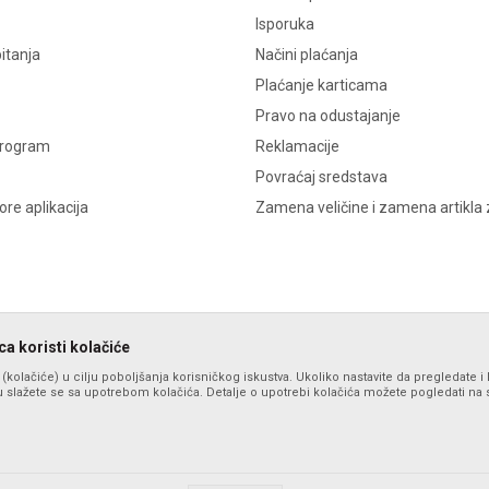
Isporuka
itanja
Načini plaćanja
Plaćanje karticama
Pravo na odustajanje
program
Reklamacije
Povraćaj sredstava
re aplikacija
Zamena veličine i zamena artikla 
a koristi kolačiće
s (kolačiće) u cilju poboljšanja korisničkog iskustva. Ukoliko nastavite da pregledate i 
 slažete se sa upotrebom kolačića. Detalje o upotrebi kolačića možete pogledati na st