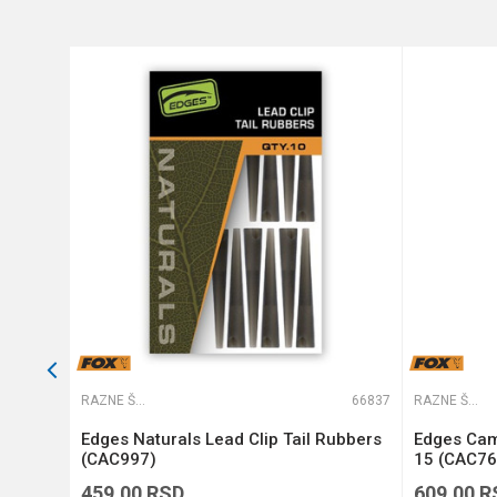
Anti-spam zaštita - izračunaj
POŠALJI
65566
RAZNE ŠARANSKE SITNICE
66837
RAZNE ŠARANSKE SITNICE
Edges Naturals Lead Clip Tail Rubbers
Edges Cam
(CAC997)
15 (CAC76
459,00
RSD
609,00
R