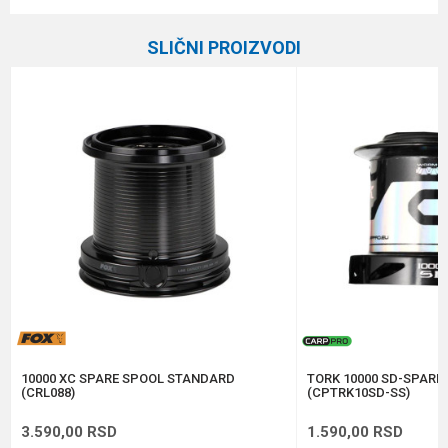
Ime/Nadimak
Kategorija
Rezervne špulne
SLIČNI PROIZVODI
Brend
Elegance Feeder Pro
Email
Poruka
Anti-spam zaštita - izračunajte koliko je 2 + 3 :
POŠALJI
10000 XC SPARE SPOOL STANDARD
TORK 10000 SD-SPARE
(CRL088)
(CPTRK10SD-SS)
3.590,00
RSD
1.590,00
RSD