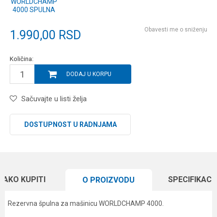
WORLDCHAMP
4000 SPULNA
Obavesti me o sniženju
1.990,00
RSD
Količina:
DODAJ U KORPU
Sačuvajte u listi želja
DOSTUPNOST U RADNJAMA
KAKO KUPITI
SPECIFIKACI
O PROIZVODU
Rezervna špulna za mašinicu WORLDCHAMP 4000.
Karakteristika
Vrednost