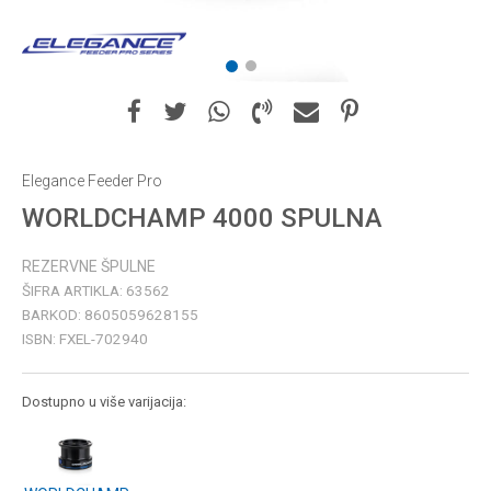
1
2
Elegance Feeder Pro
WORLDCHAMP 4000 SPULNA
REZERVNE ŠPULNE
ŠIFRA ARTIKLA:
63562
BARKOD:
8605059628155
ISBN:
FXEL-702940
Dostupno u više varijacija: