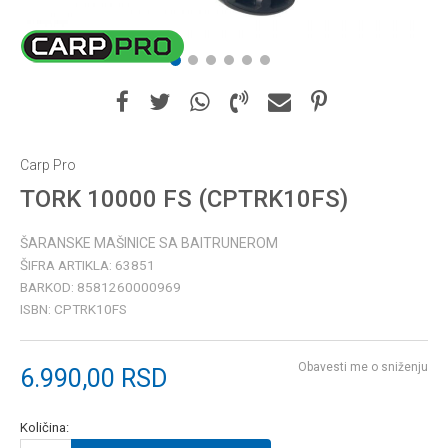
1
2
3
4
5
6
Carp Pro
TORK 10000 FS (CPTRK10FS)
ŠARANSKE MAŠINICE SA BAITRUNEROM
ŠIFRA ARTIKLA:
63851
BARKOD:
8581260000969
ISBN:
CPTRK10FS
Obavesti me o sniženju
6.990,00
RSD
Količina: