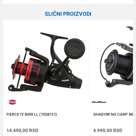
Ime/Nadimak
Kategorija
Šaranske mašinice sa baitrunerom
SLIČNI PROIZVODI
Prenos
4.4:1
Email
Broj ležaja
7+1
Veličina
10000
Poruka
Brend
Carp Pro
Kapacitet
0.35/400 m
Anti-spam zaštita - izračunajte koliko je 2 + 3 :
POŠALJI
FIERCE IV 8000 LL (1558721)
SHADOW NG CARP 800
14.490,00
RSD
4.990,00
RSD