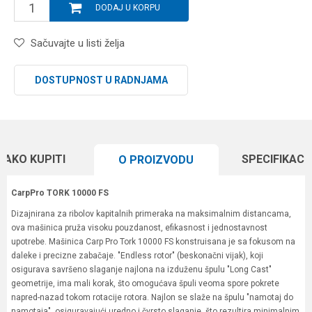
DODAJ U KORPU
Sačuvajte u listi želja
DOSTUPNOST U RADNJAMA
KAKO KUPITI
SPECIFIKACI
O PROIZVODU
CarpPro TORK 10000 FS
Dizajnirana za ribolov kapitalnih primeraka na maksimalnim distancama,
ova mašinica pruža visoku pouzdanost, efikasnost i jednostavnost
upotrebe. Mašinica Carp Pro Tork 10000 FS konstruisana je sa fokusom na
daleke i precizne zabačaje. "Endless rotor" (beskonačni vijak), koji
osigurava savršeno slaganje najlona na izduženu špulu "Long Cast"
geometrije, ima mali korak, što omogućava špuli veoma spore pokrete
napred-nazad tokom rotacije rotora. Najlon se slaže na špulu "namotaj do
namotaja", osiguravajući uredno i čvrsto slaganje, što rezultira minimalnim