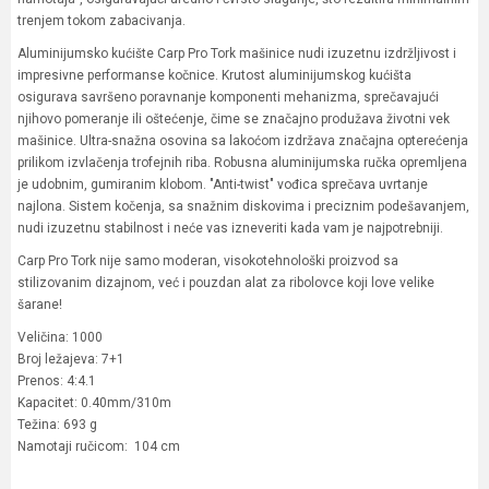
trenjem tokom zabacivanja.
Aluminijumsko kućište Carp Pro Tork mašinice nudi izuzetnu izdržljivost i
impresivne performanse kočnice. Krutost aluminijumskog kućišta
osigurava savršeno poravnanje komponenti mehanizma, sprečavajući
njihovo pomeranje ili oštećenje, čime se značajno produžava životni vek
mašinice. Ultra-snažna osovina sa lakoćom izdržava značajna opterećenja
prilikom izvlačenja trofejnih riba. Robusna aluminijumska ručka opremljena
je udobnim, gumiranim klobom. "Anti-twist" vođica sprečava uvrtanje
najlona. Sistem kočenja, sa snažnim diskovima i preciznim podešavanjem,
nudi izuzetnu stabilnost i neće vas izneveriti kada vam je najpotrebniji.
Carp Pro Tork nije samo moderan, visokotehnološki proizvod sa
stilizovanim dizajnom, već i pouzdan alat za ribolovce koji love velike
šarane!
Veličina: 1000
Broj ležajeva: 7+1
Prenos: 4:4.1
Kapacitet: 0.40mm/310m
Težina: 693 g
Namotaji ručicom: 104 cm
Karakteristika
Vrednost