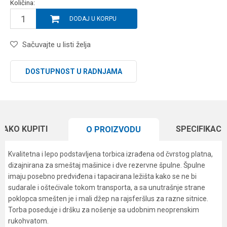
Količina:
DODAJ U KORPU
Sačuvajte u listi želja
DOSTUPNOST U RADNJAMA
KAKO KUPITI
SPECIFIKACI
O PROIZVODU
Kvalitetna i lepo podstavljena torbica izrađena od čvrstog platna,
dizajnirana za smeštaj mašinice i dve rezervne špulne. Špulne
imaju posebno predviđena i tapacirana ležišta kako se ne bi
sudarale i oštećivale tokom transporta, a sa unutrašnje strane
poklopca smešten je i mali džep na rajsferšlus za razne sitnice.
Torba poseduje i dršku za nošenje sa udobnim neoprenskim
rukohvatom.