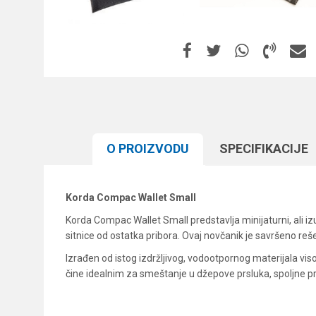
O PROIZVODU
SPECIFIKACIJЕ
Korda Compac Wallet Small
Korda Compac Wallet Small predstavlja minijaturni, ali iz
sitnice od ostatka pribora. Ovaj novčanik je savršeno re
Izrađen od istog izdržljivog, vodootpornog materijala vis
čine idealnim za smeštanje u džepove prsluka, spoljne p