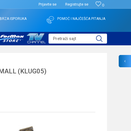
Prijavite se
Registrujte se
0
BRZA ISPORUKA
POMOĆ I NAJČEŠĆA PITANJA
Pretraži sajt
MALL (KLUG05)