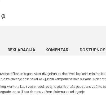
DEKLARACIJA
KOMENTARI
DOSTUPNOS
uzetno efikasan organizator dizajniran za ribolovce koji teže minimalist
šenje za čuvanje onih nekoliko ključnih komponenti koje su vam uvek potr
okog kvaliteta kao i veći modeli, ovaj novčanik pruža pouzdanu zaštitu od
regrade ranca ili kao dopunu većem sistemu za odlaganje.