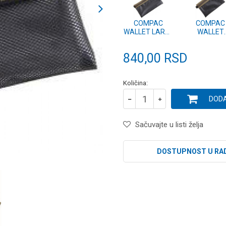
COMPAC
COMPAC
WALLET LARGE
WALLET
(KLUG07)
MEDIUM
(KLUG06)
840,00
RSD
Količina:
DODA
Sačuvajte u listi želja
DOSTUPNOST U RA