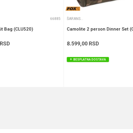
66885
ŠARANSKE TORBE
it Bag (CLU520)
Camolite 2 person Dinner Set 
RSD
8.599,00
RSD
BESPLATNA DOSTAVA
DODAJ U KORPU
DODAJ U KORPU