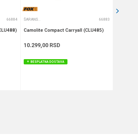
66884
ŠARANSKE TORBE
66883
ŠARANSKE TORBE
(CLU488)
Camolite Compact Carryall (CLU485)
COMPAC 
KAMO (KL
10.299,00
RSD
12.590,
BESPLATNA DOSTAVA
BESPLAT
DODAJ U KORPU