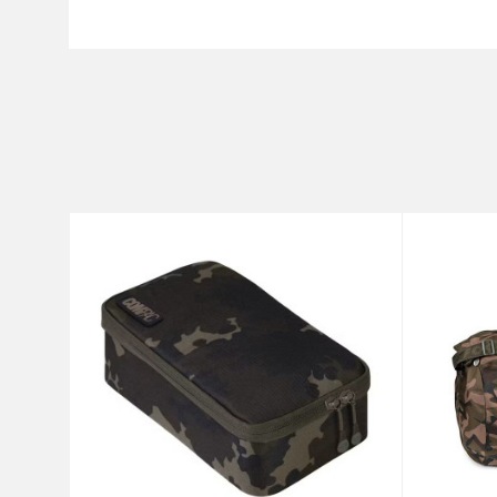
Karakteristika
Ime/Nadimak
Kategorija
Brend
Poruka
Anti-spam zaštita - izračunaj
POŠALJI