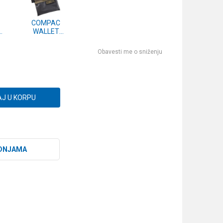
COMPAC
WALLET
SMALL
(KLUG05)
Obavesti me o sniženju
J U KORPU
DNJAMA