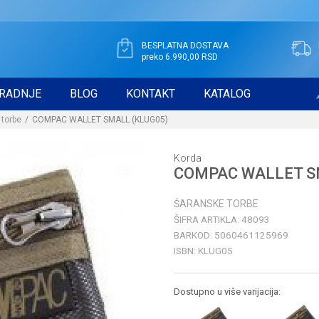
BESPLATNA DOSTAVA
preko 6.990,00 RSD
RADNJE
BLOG
KONTAKT
KATALOG
 torbe
COMPAC WALLET SMALL (KLUG05)
Korda
COMPAC WALLET S
ŠARANSKE TORBE
ŠIFRA ARTIKLA:
48093
BARKOD:
5060461125969
ISBN:
KLUG05
Dostupno u više varijacija: