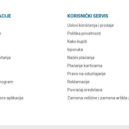
ACIJE
KORISNIČKI SERVIS
Uslovi korišćenja i prodaje
e
Politika privatnosti
Kako kupiti
Isporuka
itanja
Načini plaćanja
Plaćanje karticama
Pravo na odustajanje
program
Reklamacije
Povraćaj sredstava
re aplikacija
Zamena veličine i zamena artikla 