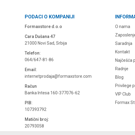
PODACI O KOMPANIJI
INFORM
Formaxstore d.o.o
O nama
Zaposlenj
Cara Dušana 47
21000 Novi Sad, Srbija
Saradnja
Kontakt
Telefon:
064/647-81-86
Najčešća p
Radnje
Email:
internetprodaja@formaxstore.com
Blog
Privilege 
Račun
Banka Intesa 160-377076-62
VIP Club
Formax Sto
PIB:
107393792
Matični broj:
20793058