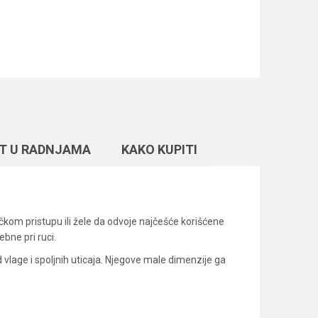
T U RADNJAMA
KAKO KUPITI
ičkom pristupu ili žele da odvoje najčešće korišćene
ebne pri ruci.
 vlage i spoljnih uticaja. Njegove male dimenzije ga