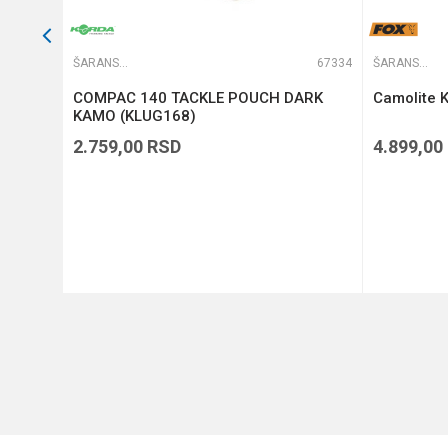
66475
ŠARANSKE TORBE
67334
ŠARANSKE TORBE
COMPAC 140 TACKLE POUCH DARK
Camolite K
KAMO (KLUG168)
2.759,00
RSD
4.899,00
DODAJ U KORPU