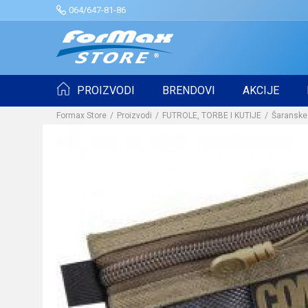
064/647-81-86
PROIZVODI
BRENDOVI
AKCIJE
Formax Store
Proizvodi
FUTROLE, TORBE I KUTIJE
Šaranske