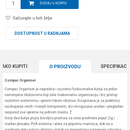
DODAJ U KORPU
Sačuvajte u listi želja
DOSTUPNOST U RADNJAMA
KAKO KUPITI
SPECIFIKACI
O PROIZVODU
Compac Organiser
Compac Organiser je napredna i izuzetno funkcionalna kutija za pribor
namenjena ribolovcima koji žele maksimalnu organizaciju i brz pristup
različitim sistemima i opremi tokom ribolova. Dizajnirana je za praktično
razdvajanje većih i manjih komponenti, što omogućava uredan i pregledan
raspored sve opreme na jednom mestu. Ž
Donji deo kutije pruža dovoljno prostora za veće predmete poput Zig i
marker plovaka, PVA sistema i alata za pripremu mamaca, dok se u
srednjem delu nalazi uklonjivi uložak sa pregradama namenjen udicama,