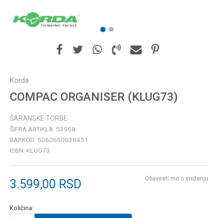
1
2
Korda
COMPAC ORGANISER (KLUG73)
ŠARANSKE TORBE
ŠIFRA ARTIKLA:
53968
BARKOD:
5060660638451
ISBN:
KLUG73
Obavesti me o sniženju
3.599,00
RSD
Količina: