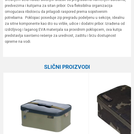
predvezima i kutijama za sitan pribor. Ova fleksibilna organizacija
omogućava ribolovcu da prilagodi raspored prema sopstvenim
potrebama. Poklopac poseduje zip pregradu podeljenu u sekcije, idealnu
za sitne komponente kao što su virble, udice i dodatni pribor. Izrađena od
izdržljivog i laganog EVA materijala sa providnim poklopcem, ova kutija
predstavlja savršeno rešenje za urednost, zaštitu i brzu dostupnost
opreme na vodi.
Karakteristika
Vrednost
Ime/Nadimak
Kategorija
Šaranske torbe
SLIČNI PROIZVODI
Brend
Korda
Email
Poruka