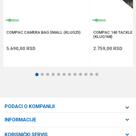
Anti-spam zaštita - izračunajte koliko je 2 + 3 :
POŠALJI
COMPAC CAMERA BAG SMALL (KLUG25)
COMPAC 140 TACKLE 
(KLUG168)
5.690,00
RSD
2.759,00
RSD
1
2
3
4
5
6
7
8
9
10
11
12
PODACI O KOMPANIJI
Formaxstore d.o.o
INFORMACIJE
O nama
Cara Dušana 47
KORISNIČKI SERVIS