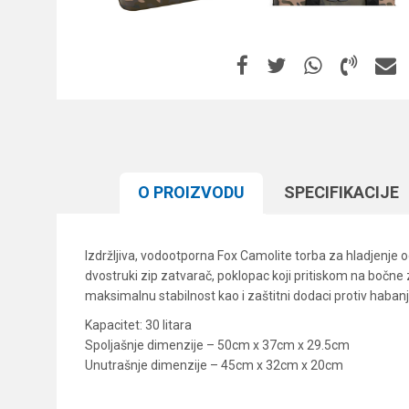
O PROIZVODU
SPECIFIKACIJЕ
Izdržljiva, vodootporna Fox Camolite torba za hladjenje 
dvostruki zip zatvarač, poklopac koji pritiskom na bočn
maksimalnu stabilnost kao i zaštitni dodaci protiv haban
Kapacitet: 30 litara
Spoljašnje dimenzije – 50cm x 37cm x 29.5cm
Unutrašnje dimenzije – 45cm x 32cm x 20cm
Karakteristika