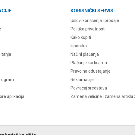
ACIJE
KORISNIČKI SERVIS
Uslovi korišćenja i prodaje
e
Politika privatnosti
Kako kupiti
Isporuka
itanja
Načini plaćanja
Plaćanje karticama
Pravo na odustajanje
program
Reklamacije
Povraćaj sredstava
re aplikacija
Zamena veličine i zamena artikla 