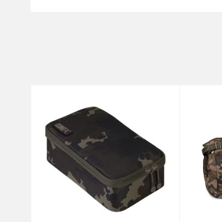
Ime/Nadimak
Kategorija
Brend
Poruka
Anti-spam zaštita - izračunaj
POŠALJI