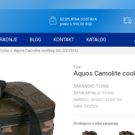
BESPLATNA DOSTAVA
preko 6.990,00 RSD
RADNJE
BLOG
KONTAKT
KATALOG
 torbe
Aquos Camolite coolbag 30L (CEV026)
Fox
Aquos Camolite coo
ŠARANSKE TORBE
ŠIFRA ARTIKLA:
55500
BARKOD:
5056212155750
ISBN:
CEV026
Dostupno u više varijacija: