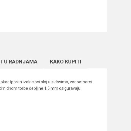
T U RADNJAMA
KAKO KUPITI
sokootporan izolacioni sloj u zidovima, vodootporni
rstim dnom torbe debljine 1,5 mm osiguravaju