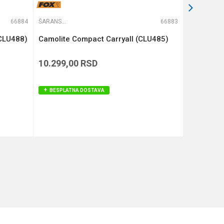
66884
ŠARANSKE TORBE
66883
ŠARANSKE TORBE
(CLU488)
Camolite Compact Carryall (CLU485)
COMPAC 
KAMO (KL
10.299,00
RSD
12.590,
BESPLATNA DOSTAVA
BESPLAT
DODAJ U KORPU