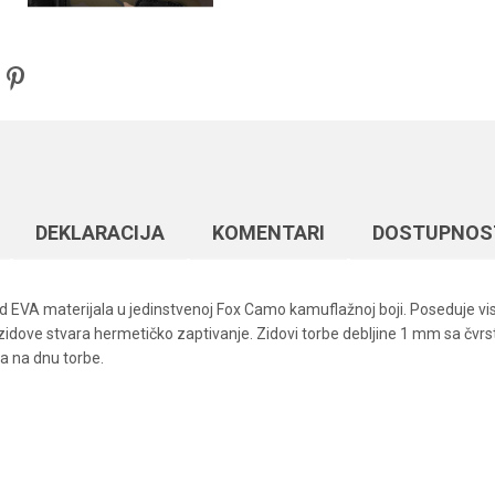
DEKLARACIJA
KOMENTARI
DOSTUPNOS
od EVA materijala u jedinstvenoj Fox Camo kamuflažnoj boji. Poseduje vi
e zidove stvara hermetičko zaptivanje. Zidovi torbe debljine 1 mm sa čv
ja na dnu torbe.
Vrednost