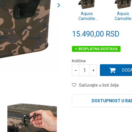
Aquos
Aquos
Camolite
Camolite
coolbag 30L
coolbag 2
(CEV026)
(CEV025)
15.490,00
RSD
BESPLATNA DOSTAVA
Količina:
DODA
Sačuvajte u listi želja
DOSTUPNOST U RA