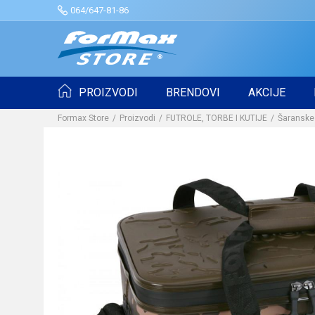
064/647-81-86
PROIZVODI
BRENDOVI
AKCIJE
Formax Store
Proizvodi
FUTROLE, TORBE I KUTIJE
Šaranske