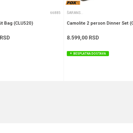
66885
ŠARANSKE TORBE
it Bag (CLU520)
Camolite 2 person Dinner Set 
RSD
8.599,00
RSD
BESPLATNA DOSTAVA
DODAJ U KORPU
DODAJ U KORPU