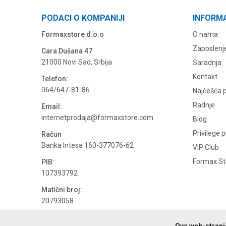
PODACI O KOMPANIJI
INFORM
Formaxstore d.o.o
O nama
Zaposlenj
Cara Dušana 47
21000 Novi Sad, Srbija
Saradnja
Kontakt
Telefon:
064/647-81-86
Najčešća p
Radnje
Email:
internetprodaja@formaxstore.com
Blog
Privilege 
Račun
Banka Intesa 160-377076-62
VIP Club
Formax Sto
PIB:
107393792
Matični broj:
20793058
PDV broj