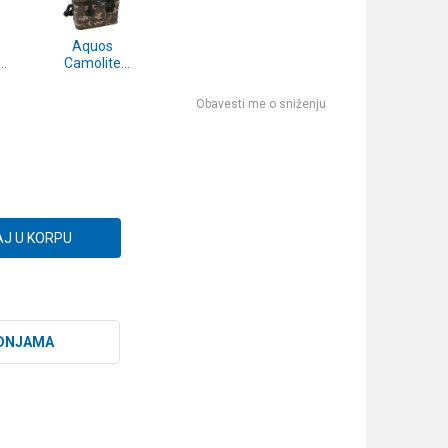
Aquos
Camolite
0L
coolbag 15L
(CEV024)
Obavesti me o sniženju
J U KORPU
DNJAMA