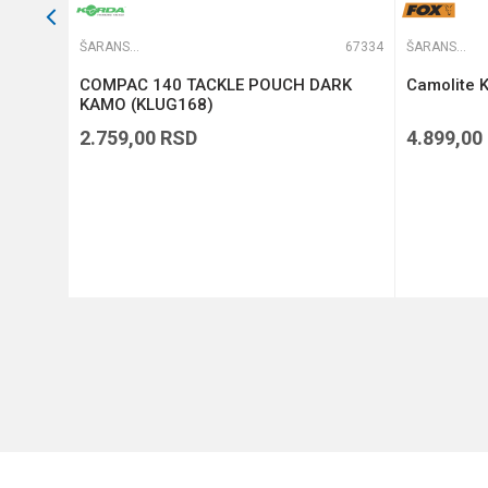
66475
ŠARANSKE TORBE
67334
ŠARANSKE TORBE
COMPAC 140 TACKLE POUCH DARK
Camolite K
KAMO (KLUG168)
2.759,00
RSD
4.899,00
DODAJ U KORPU