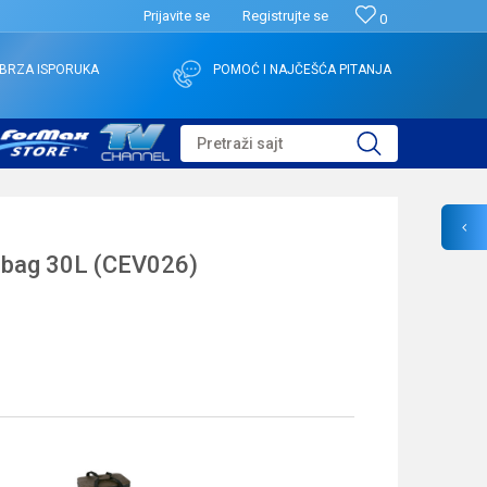
Prijavite se
Registrujte se
0
BRZA ISPORUKA
POMOĆ I NAJČEŠĆA PITANJA
Pretraži sajt
lbag 30L (CEV026)