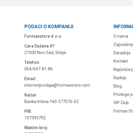
PODACI O KOMPANIJI
INFORM
Formaxstore d.o.o
O nama
Zaposlenj
Cara Dušana 47
21000 Novi Sad, Srbija
Saradnja
Kontakt
Telefon:
064/647-81-86
Najčešća p
Radnje
Email:
internetprodaja@formaxstore.com
Blog
Privilege 
Račun
Banka Intesa 160-377076-62
VIP Club
Formax Sto
PIB:
107393792
Matični broj: