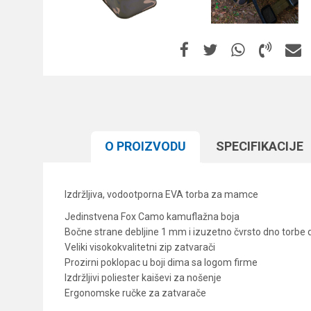
O PROIZVODU
SPECIFIKACIJЕ
Izdržljiva, vodootporna EVA torba za mamce
Jedinstvena Fox Camo kamuflažna boja
Bočne strane debljine 1 mm i izuzetno čvrsto dno torbe 
Veliki visokokvalitetni zip zatvarači
Prozirni poklopac u boji dima sa logom firme
Izdržljivi poliester kaiševi za nošenje
Ergonomske ručke za zatvarače