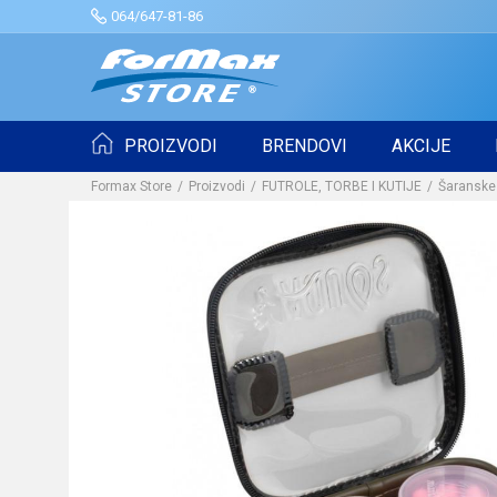
064/647-81-86
PROIZVODI
BRENDOVI
AKCIJE
Formax Store
Proizvodi
FUTROLE, TORBE I KUTIJE
Šaranske