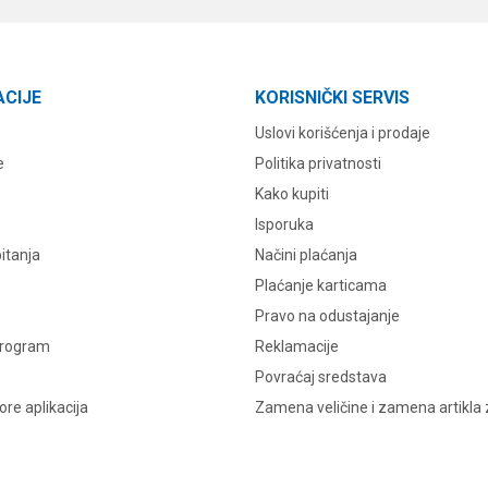
ACIJE
KORISNIČKI SERVIS
Uslovi korišćenja i prodaje
e
Politika privatnosti
Kako kupiti
Isporuka
itanja
Načini plaćanja
Plaćanje karticama
Pravo na odustajanje
program
Reklamacije
Povraćaj sredstava
re aplikacija
Zamena veličine i zamena artikla 