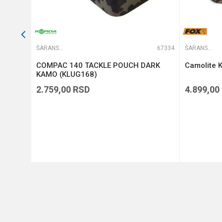
66475
ŠARANSKE TORBE
67334
ŠARANSKE TORBE
COMPAC 140 TACKLE POUCH DARK
Camolite K
KAMO (KLUG168)
2.759,00
RSD
4.899,00
DODAJ U KORPU