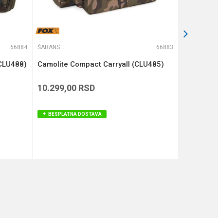
66884
ŠARANSKE TORBE
66883
ŠARANSKE TORBE
(CLU488)
Camolite Compact Carryall (CLU485)
COMPAC 
KAMO (KL
10.299,00
RSD
12.590,
BESPLATNA DOSTAVA
BESPLAT
DODAJ U KORPU