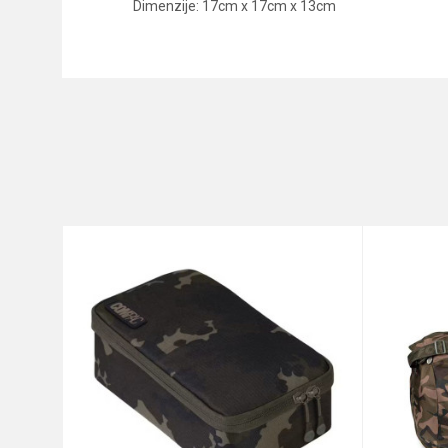
Dimenzije: 17cm x 17cm x 13cm
Karakteristika
Ime/Nadimak
Kategorija
Brend
Poruka
Anti-spam zaštita - izračunajt
POŠALJI