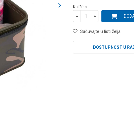
Količina:
DODA
Sačuvajte u listi želja
DOSTUPNOST U RA