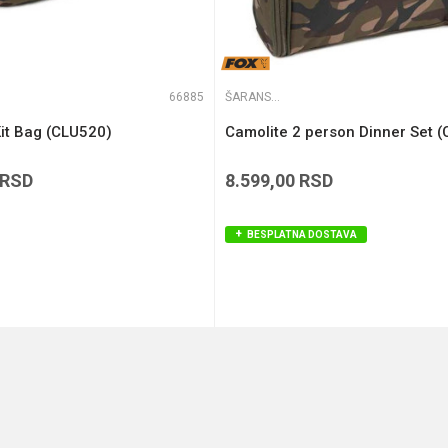
66885
ŠARANSKE TORBE
it Bag (CLU520)
Camolite 2 person Dinner Set 
RSD
8.599,00
RSD
BESPLATNA DOSTAVA
DODAJ U KORPU
DODAJ U KORPU