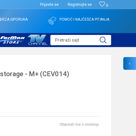
Prijavite se
Registrujte se
0
BRZA ISPORUKA
POMOĆ I NAJČEŠĆA PITANJA
Pretraži sajt
 storage - M+ (CEV014)
Obavesti me o sniženju