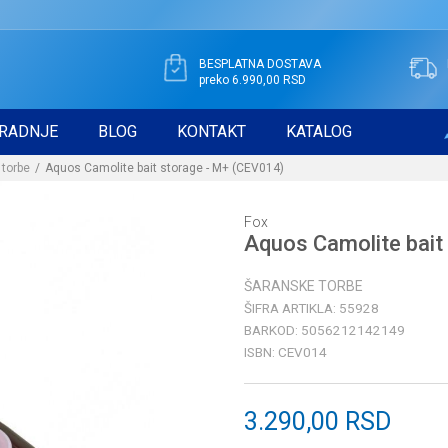
BESPLATNA DOSTAVA
preko 6.990,00 RSD
RADNJE
BLOG
KONTAKT
KATALOG
 torbe
Aquos Camolite bait storage - M+ (CEV014)
Fox
Aquos Camolite bait
ŠARANSKE TORBE
ŠIFRA ARTIKLA:
55928
BARKOD:
5056212142149
ISBN:
CEV014
3.290,00
RSD