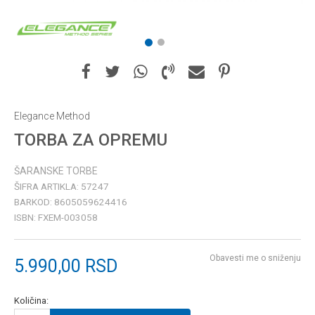
1
2
Elegance Method
TORBA ZA OPREMU
ŠARANSKE TORBE
ŠIFRA ARTIKLA:
57247
BARKOD:
8605059624416
ISBN:
FXEM-003058
Obavesti me o sniženju
5.990,00
RSD
Količina: