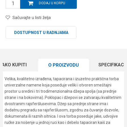
DODAJ U KORPU
Sačuvajte u listi želja
DOSTUPNOST U RADNJAMA
KAKO KUPITI
SPECIFIKACI
O PROIZVODU
Velika, kvalitetno izrađena, tapacirana i izuzetno praktična torba
univerzalne namene koja poseduje veliki i otvoren smeštajni
prostor u sredini i tri trodimenzionalna džepa spolja (sa prednje
strane i na bokovima). Poklopac i džepovi se zatvaraju kvalitetnim
dvostranim rajsferšlusevima. Džep sa prednje strane ima i
dodatnu pregradu sa rajsferšlusom, zgodnu za čuvanje dozvole,
dokumenata ili raznih sitnica. I ova torba poseduje jake, udvojive
ručke za nošenje u jednoj ruci kao i debelo tapaciran kaiš za