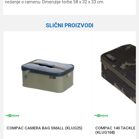
nošenje o ramenu. Dmenzije torbe 58 x 32 x 33 cm.
Karakteristika
Vrednost
Ime/Nadimak
Kategorija
Šaranske torbe
SLIČNI PROIZVODI
Brend
Elegance Method
Email
Poruka
Anti-spam zaštita - izračunajte koliko je 2 + 3 :
POŠALJI
COMPAC CAMERA BAG SMALL (KLUG25)
COMPAC 140 TACKLE 
(KLUG168)