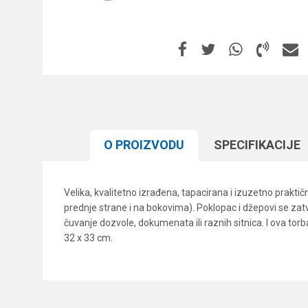
O PROIZVODU
SPECIFIKACIJЕ
Velika, kvalitetno izrađena, tapacirana i izuzetno prakti
prednje strane i na bokovima). Poklopac i džepovi se za
čuvanje dozvole, dokumenata ili raznih sitnica. I ova tor
32 x 33 cm.
Karakteristika
Ime/Nadimak
Kategorija
Brend