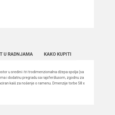
T U RADNJAMA
KAKO KUPITI
stor u sredini i tri trodimenzionalna džepa spolja (sa
e ima i dodatnu pregradu sa rajsferšlusom, zgodnu za
apaciran kaiš za nošenje o ramenu. Dmenzije torbe 58 x