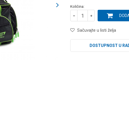
Količina:
DODA
Sačuvajte u listi želja
DOSTUPNOST U RA