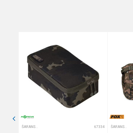
Poruka
Anti-spam zaštita - izračunajt
POŠALJI
66475
ŠARANSKE TORBE
67334
ŠARANSKE TORBE