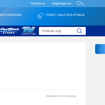
Prijavite se
Registrujte se
0
BRZA ISPORUKA
POMOĆ I NAJČEŠĆA PITANJA
Pretraži sajt
Obavesti me o sniženju