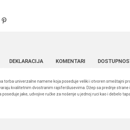
DEKLARACIJA
KOMENTARI
DOSTUPNOS
čna torba univerzalne namene koja poseduje veliki i otvoren smeštajni pro
tvaraju kvalitetnim dvostranim rajsferšlusevima. Džep sa prednje stran
ba poseduje jake, udvojive ručke za nošenje u jednoj ruci kao i debelo t
Vrednost
Email
Šaranske torbe
Elegance Method