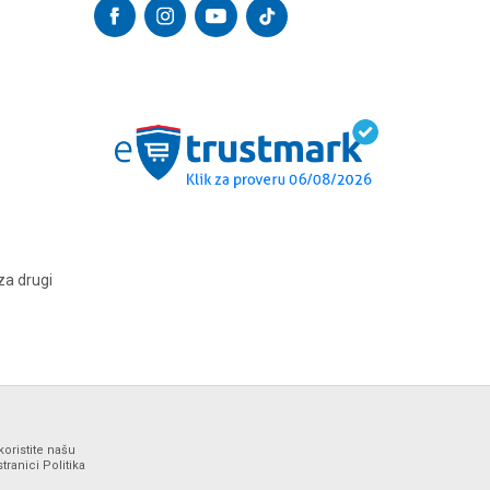
za drugi
koristite našu
ranici Politika