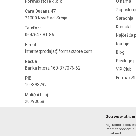
Formaxstore d.o.o
O nama
Zaposlenj
Cara Dušana 47
21000 Novi Sad, Srbija
Saradnja
Kontakt
Telefon:
064/647-81-86
Najčešća p
Radnje
Email:
internetprodaja@formaxstore.com
Blog
Privilege 
Račun
Banka Intesa 160-377076-62
VIP Club
Formax Sto
PIB:
107393792
Matični broj:
20793058
PDV broj
Ova web-stranic
694500884
Sajt koristi cookie
Internet prodavnicu
privatnosti.