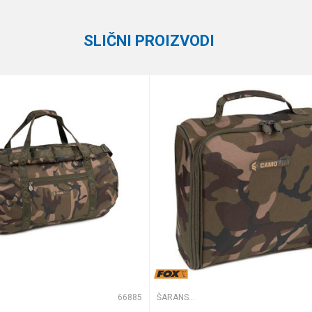
SLIČNI PROIZVODI
e koliko je 9 - 4 :
66885
ŠARANSKE TORBE