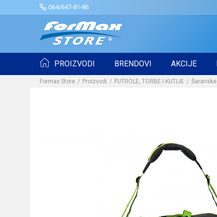
064/647-81-86
PROIZVODI
BRENDOVI
AKCIJE
Formax Store
Proizvodi
FUTROLE, TORBE I KUTIJE
Šaranske