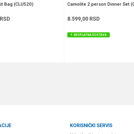
it Bag (CLU520)
Camolite 2 person Dinner Set 
RSD
8.599,00
RSD
BESPLATNA DOSTAVA
DODAJ U KORPU
DODAJ U KORPU
ACIJE
KORISNIČKI SERVIS