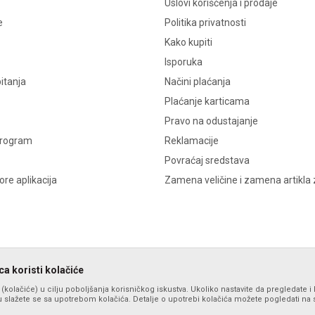
Uslovi korišćenja i prodaje
e
Politika privatnosti
Kako kupiti
Isporuka
itanja
Načini plaćanja
Plaćanje karticama
Pravo na odustajanje
program
Reklamacije
Povraćaj sredstava
re aplikacija
Zamena veličine i zamena artikla 
a koristi kolačiće
s (kolačiće) u cilju poboljšanja korisničkog iskustva. Ukoliko nastavite da pregledate i 
 slažete se sa upotrebom kolačića. Detalje o upotrebi kolačića možete pogledati na st