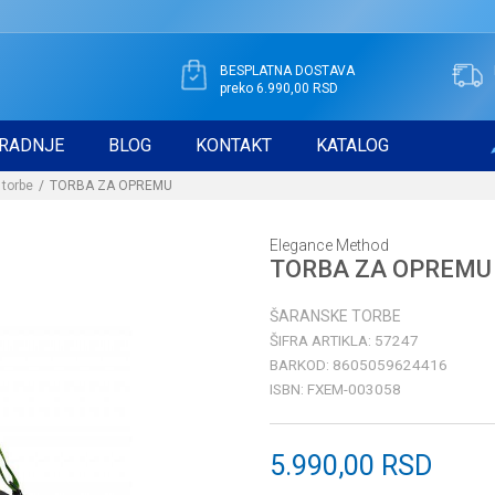
BESPLATNA DOSTAVA
preko 6.990,00 RSD
RADNJE
BLOG
KONTAKT
KATALOG
 torbe
TORBA ZA OPREMU
Elegance Method
TORBA ZA OPREMU
ŠARANSKE TORBE
ŠIFRA ARTIKLA:
57247
BARKOD:
8605059624416
ISBN:
FXEM-003058
5.990,00
RSD