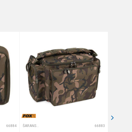
66884
ŠARANSKE TORBE
66883
ŠARANSKE TORBE