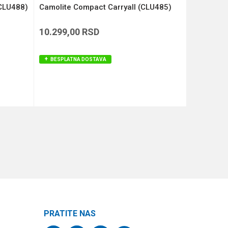
(CLU488)
Camolite Compact Carryall (CLU485)
COMPAC 
KAMO (KL
10.299,00
RSD
12.590,
BESPLATNA DOSTAVA
BESPLAT
DODAJ U KORPU
PRATITE NAS