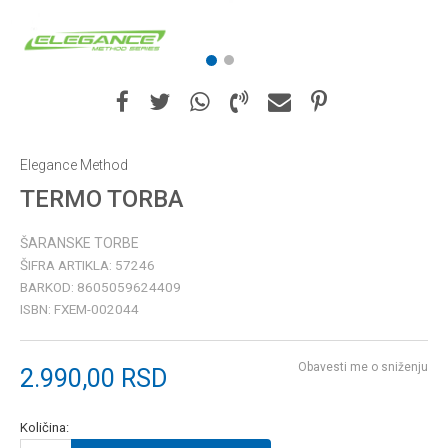
1
2
Elegance Method
TERMO TORBA
ŠARANSKE TORBE
ŠIFRA ARTIKLA:
57246
BARKOD:
8605059624409
ISBN:
FXEM-002044
Obavesti me o sniženju
2.990,00
RSD
Količina: