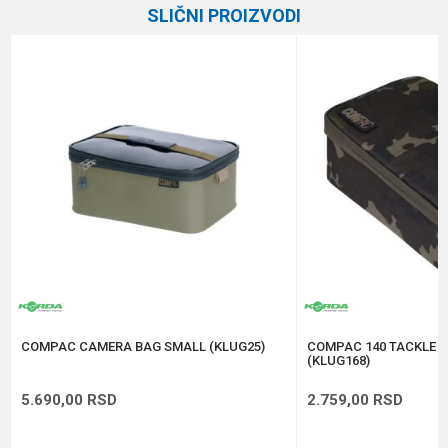
SLIČNI PROIZVODI
Brend
Elegance Method
Email
Poruka
Anti-spam zaštita - izračunajte koliko je 2 + 3 :
POŠALJI
COMPAC CAMERA BAG SMALL (KLUG25)
COMPAC 140 TACKLE 
(KLUG168)
5.690,00
RSD
2.759,00
RSD