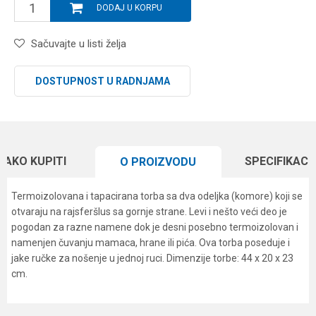
DODAJ U KORPU
Sačuvajte u listi želja
DOSTUPNOST U RADNJAMA
KAKO KUPITI
SPECIFIKACI
O PROIZVODU
Termoizolovana i tapacirana torba sa dva odeljka (komore) koji se
otvaraju na rajsferšlus sa gornje strane. Levi i nešto veći deo je
pogodan za razne namene dok je desni posebno termoizolovan i
namenjen čuvanju mamaca, hrane ili pića. Ova torba poseduje i
jake ručke za nošenje u jednoj ruci. Dimenzije torbe: 44 x 20 x 23
cm.
Karakteristika
Vrednost
Ime/Nadimak
Kategorija
Šaranske torbe