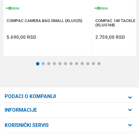
POŠALJI
COMPAC CAMERA BAG SMALL (KLUG25)
COMPAC 140 TACKLE 
(KLUG168)
5.690,00
RSD
2.759,00
RSD
1
2
3
4
5
6
7
8
9
10
11
12
PODACI O KOMPANIJI
Formaxstore d.o.o
INFORMACIJE
O nama
Cara Dušana 47
KORISNIČKI SERVIS
21000 Novi Sad, Srbija
Zaposlenje
Uslovi korišćenja i prodaje