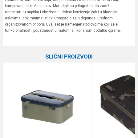
kampovanje ili noćni ribolov. Materijali su prilagođeni da zadrže
temperaturu napitka i obezbede udobno korišćenje čak i u hladnijim
uslovima, dok minimalistički Compac dizajn doprinosi urednom i
organizovanom priboru. Ovaj set je namenjen ribolovcima koji žele
funkcionalnost i pouzdanost u malom, ali korisnom dodatku opremi.
Karakteristika
Vrednost
Ime/Nadimak
Kategorija
Šaranske torbe
SLIČNI PROIZVODI
Brend
Korda
Email
Poruka
Anti-spam zaštita - izračunajte koliko je 9 - 4 :