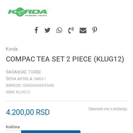
Korda
COMPAC TEA SET 2 PIECE (KLUG12)
ŠARANSKE TORBE
ŠIFRA ARTIKLA:
58631
BARKOD:
5060660635948
ISBN:
KLUG12
Obavesti me o sniženju
4.200,00
RSD
Količina: