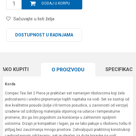
DODAJ U KORPU
Sačuvajte u listi želja
DOSTUPNOST U RADNJAMA
KAKO KUPITI
SPECIFIKACI
O PROIZVODU
Korda
Compac Tea Set 2 Piece je praktičan set namenjen ribolovcima koji žele
jednostavno i uredno pripremanje toplih napitaka na vodi. Set se sastoji od
dve kvalitetne posude (šolje i/ili termos posudice, u zavisnosti od verzije)
izrađene od izdržljivog materijala otpornog na udarce i temperaturne
promene, što ga čini pogodnim za korišćenje u zahtevnim spoljnim
uslovima. Dizajn je kompaktan i lagan, pa se lako pakuje u ribolovnu torbu ili
prtljag bez zauzimanja mnogo prostora. Zahvaljujući praktičnoj konstrukciji
i jednostavnom održavanju, set je idealan za duže boravke na vodi,