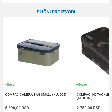
Ime/Nadimak
Kategorija
Šaranske torbe
SLIČNI PROIZVODI
Brend
Fox
Email
Poruka
Anti-spam zaštita - izračunajte koliko je 9 - 4 :
POŠALJI
COMPAC CAMERA BAG SMALL (KLUG25)
COMPAC 140 TACKLE 
(KLUG168)
5.690,00
RSD
2.759,00
RSD