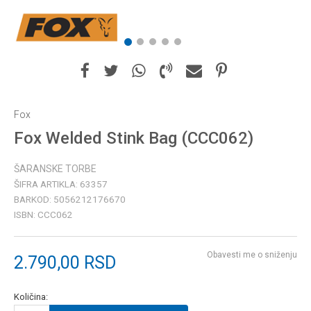
1
2
3
4
5
Fox
Fox Welded Stink Bag (CCC062)
ŠARANSKE TORBE
ŠIFRA ARTIKLA:
63357
BARKOD:
5056212176670
ISBN:
CCC062
Obavesti me o sniženju
2.790,00
RSD
Količina: