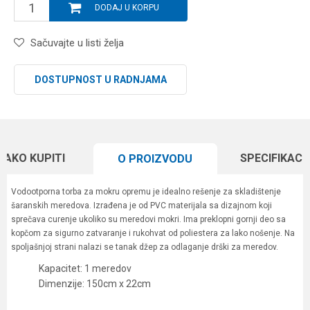
DODAJ U KORPU
Sačuvajte u listi želja
DOSTUPNOST U RADNJAMA
KAKO KUPITI
SPECIFIKACI
O PROIZVODU
Vodootporna torba za mokru opremu je idealno rešenje za skladištenje
šaranskih meredova. Izrađena je od PVC materijala sa dizajnom koji
sprečava curenje ukoliko su meredovi mokri. Ima preklopni gornji deo sa
kopčom za sigurno zatvaranje i rukohvat od poliestera za lako nošenje. Na
spoljašnjoj strani nalazi se tanak džep za odlaganje drški za meredov.
Kapacitet: 1 meredov
Dimenzije: 150cm x 22cm
Karakteristika
Vrednost