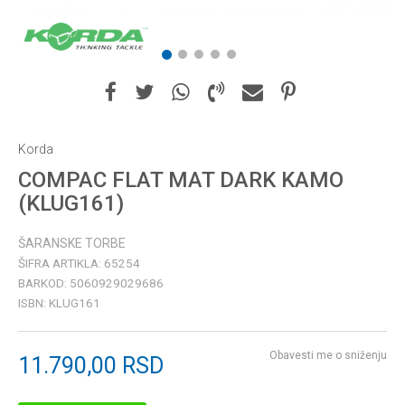
1
2
3
4
5
Korda
COMPAC FLAT MAT DARK KAMO
(KLUG161)
ŠARANSKE TORBE
ŠIFRA ARTIKLA:
65254
BARKOD:
5060929029686
ISBN:
KLUG161
Obavesti me o sniženju
11.790,00
RSD