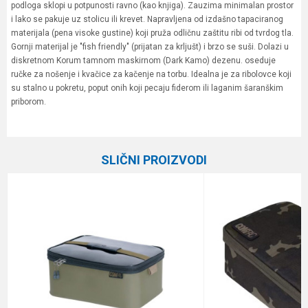
podloga sklopi u potpunosti ravno (kao knjiga). Zauzima minimalan prostor
i lako se pakuje uz stolicu ili krevet. Napravljena od izdašno tapaciranog
materijala (pena visoke gustine) koji pruža odličnu zaštitu ribi od tvrdog tla.
Gornji materijal je "fish friendly" (prijatan za krljušt) i brzo se suši. Dolazi u
diskretnom Korum tamnom maskirnom (Dark Kamo) dezenu. oseduje
ručke za nošenje i kvačice za kačenje na torbu. Idealna je za ribolovce koji
su stalno u pokretu, poput onih koji pecaju fiderom ili laganim šaranškim
priborom.
Karakteristika
Vrednost
Ime/Nadimak
Kategorija
Šaranske torbe
SLIČNI PROIZVODI
Brend
Korda
Email
Poruka