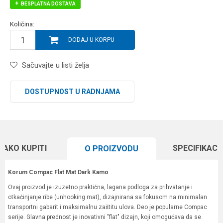
BESPLATNA DOSTAVA
Količina:
DODAJ U KORPU
Sačuvajte u listi želja
DOSTUPNOST U RADNJAMA
KAKO KUPITI
SPECIFIKACI
O PROIZVODU
Korum Compac Flat Mat Dark Kamo
Ovaj proizvod je izuzetno praktična, lagana podloga za prihvatanje i
otkačinjanje ribe (unhooking mat), dizajnirana sa fokusom na minimalan
transportni gabarit i maksimalnu zaštitu ulova. Deo je popularne Compac
serije. Glavna prednost je inovativni "flat" dizajn, koji omogućava da se