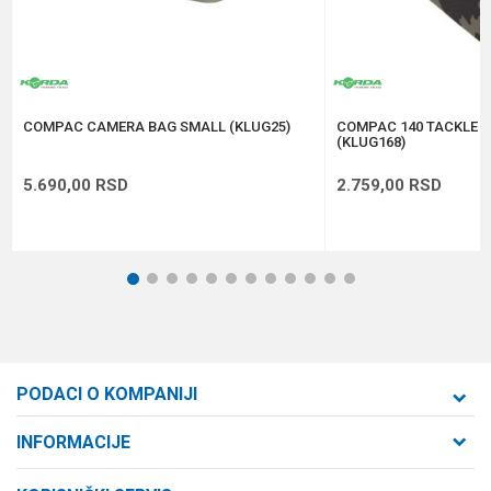
Anti-spam zaštita - izračunajte koliko je 9 - 4 :
POŠALJI
COMPAC CAMERA BAG SMALL (KLUG25)
COMPAC 140 TACKLE 
(KLUG168)
5.690,00
RSD
2.759,00
RSD
1
2
3
4
5
6
7
8
9
10
11
12
PODACI O KOMPANIJI
Formaxstore d.o.o
INFORMACIJE
O nama
Cara Dušana 47