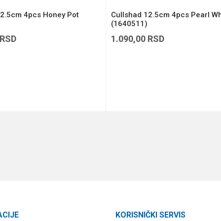
12.5cm 4pcs Honey Pot
Cullshad 12.5cm 4pcs Pearl Wh
(1640511)
RSD
1.090,00
RSD
DODAJ U KORPU
DODAJ U KORPU
ACIJE
KORISNIČKI SERVIS