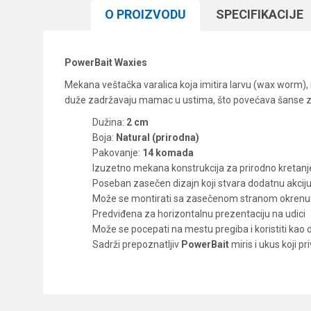
O PROIZVODU
SPECIFIKACIJЕ
PowerBait Waxies
Mekana veštačka varalica koja imitira larvu (wax worm), 
duže zadržavaju mamac u ustima, što povećava šanse 
Dužina:
2 cm
Boja:
Natural (prirodna)
Pakovanje:
14 komada
Izuzetno mekana konstrukcija za prirodno kretanje
Poseban zasečen dizajn koji stvara dodatnu akciju 
Može se montirati sa zasečenom stranom okrenutom 
Predviđena za horizontalnu prezentaciju na udici
Može se pocepati na mestu pregiba i koristiti kao 
Sadrži prepoznatljiv
PowerBait
miris i ukus koji pri
Karakteristika
Ime/Nadimak
Kategorija