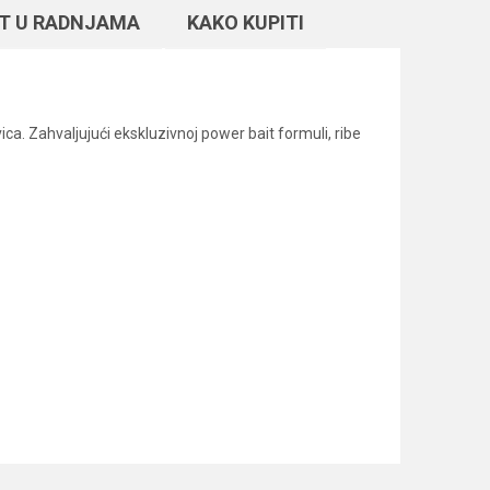
T U RADNJAMA
KAKO KUPITI
a. Zahvaljujući ekskluzivnoj power bait formuli, ribe