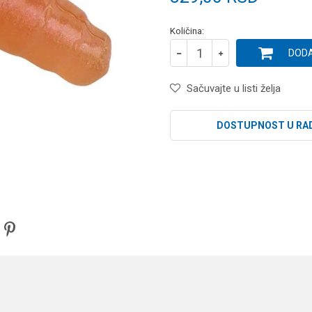
Količina:
DODA
Sačuvajte u listi želja
DOSTUPNOST U RA