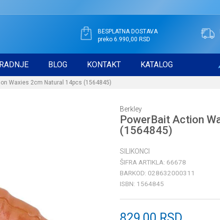
BESPLATNA DOSTAVA
preko 6.990,00 RSD
RADNJE
BLOG
KONTAKT
KATALOG
ion Waxies 2cm Natural 14pcs (1564845)
Berkley
PowerBait Action W
(1564845)
SILIKONCI
ŠIFRA ARTIKLA:
66678
BARKOD:
028632000311
ISBN:
1564845
829,00
RSD