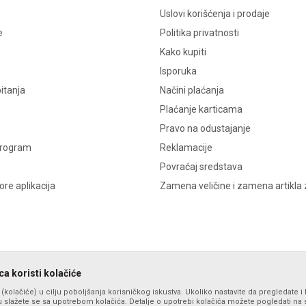
Uslovi korišćenja i prodaje
e
Politika privatnosti
Kako kupiti
Isporuka
itanja
Načini plaćanja
Plaćanje karticama
Pravo na odustajanje
program
Reklamacije
Povraćaj sredstava
re aplikacija
Zamena veličine i zamena artikla 
a koristi kolačiće
s (kolačiće) u cilju poboljšanja korisničkog iskustva. Ukoliko nastavite da pregledate i 
 slažete se sa upotrebom kolačića. Detalje o upotrebi kolačića možete pogledati na st