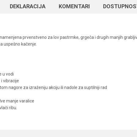
DEKLARACIJA
KOMENTARI
DOSTUPNOS
namenjena prvenstveno za lov pastrmke, grgeča i drugih manjih grabljivic
za uspešno kačenje.
 u vodi
i vibracije
nagore za izraženiju akciju ili nadole za suptilniji rad
dve manje varalice
vlači ribu.
Vrednost
Email
Silikonci