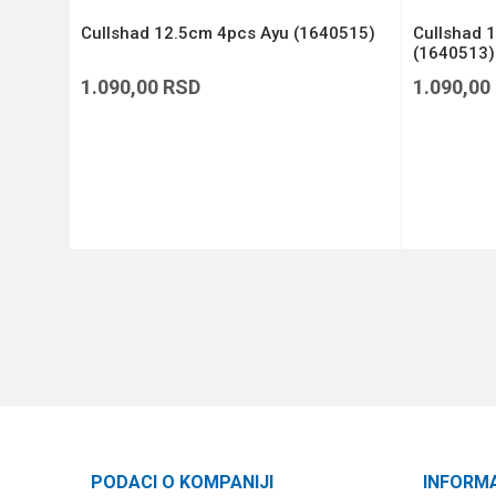
 4 RCW
Cullshad 12.5cm 4pcs Ayu (1640515)
Cullshad 
(1640513)
1.090,00
RSD
1.090,00
DODAJ U KORPU
PODACI O KOMPANIJI
INFORM