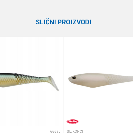
Berkley
SLIČNI PROIZVODI
te koliko je 4 + 1 :
66690
SILIKONCI