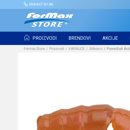
064/647-81-86
PROIZVODI
BRENDOVI
AKCIJE
Formax Store
Proizvodi
VARALICE
Silikonci
PowerBait Act