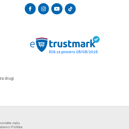
za drugi
koristite našu
ranici Politika