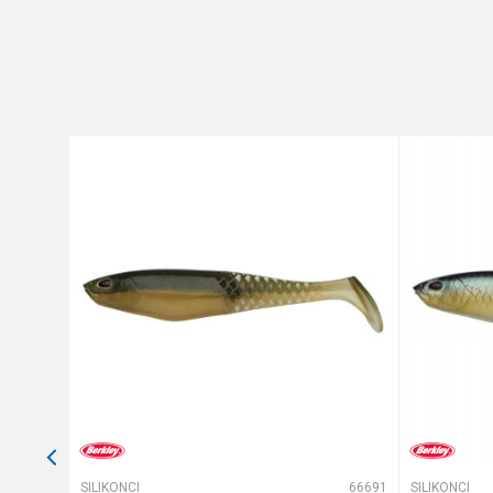
Brend
Poruka
Anti-spam zaštita - izračunaj
POŠALJI
66527
SILIKONCI
66691
SILIKONCI