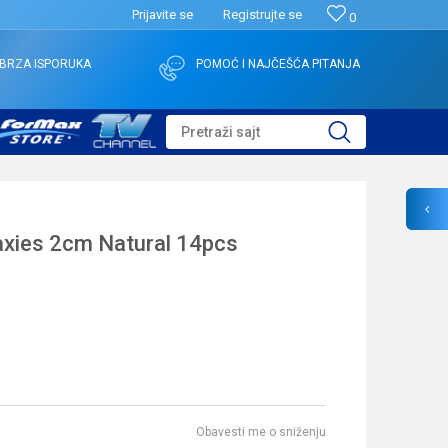
Prijavite se
Registrujte se
0
BRZA ISPORUKA
POMOĆ I NAJČEŠĆA PITANJA
Pretraži sajt
axies 2cm Natural 14pcs
Obavesti me o sniženju