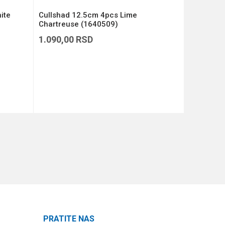
ite
Cullshad 12.5cm 4pcs Lime
Cullshad 
Chartreuse (1640509)
(1640508
1.090,00
RSD
1.090,00
DODAJ U KORPU
PRATITE NAS