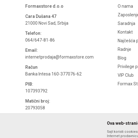
Formaxstore d.o.o
O nama
Zaposlenj
Cara Dušana 47
21000 Novi Sad, Srbija
Saradnja
Kontakt
Telefon:
064/647-81-86
Najčešća p
Radnje
Email:
internetprodaja@formaxstore.com
Blog
Privilege 
Račun
Banka Intesa 160-377076-62
VIP Club
Formax Sto
PIB:
107393792
Matični broj:
20793058
PDV broj
Ova web-stranic
694500884
Sajt koristi cookie
Internet prodavnicu