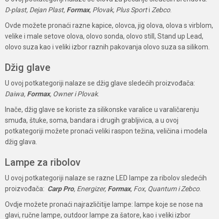
D-plast, Dejan Plast,
Formax
, Plovak, Plus Sport
i
Zebco
.
Ovde možete pronaći razne kapice, olovca, jig olova, olova s virblom,
velike i male setove olova, olovo sonda, olovo still, Stand up Lead,
olovo suza kao i veliki izbor raznih pakovanja olovo suza sa silikom.
Džig glave
U ovoj potkategoriji nalaze se džig glave sledećih proizvođača:
Daiwa,
Formax
, Owner i Plovak
.
Inače, džig glave se koriste za silikonske varalice u varaličarenju
smuđa, štuke, soma, bandara i drugih grabljivica, a u ovoj
potkategoriji možete pronaći veliki raspon težina, veličina i modela
džig glava.
Lampe za ribolov
U ovoj potkategoriji nalaze se razne LED lampe za ribolov sledećih
proizvođača:
Carp Pro
, Energizer,
Formax
, Fox, Quantum i Zebco
.
Ovdje možete pronaći najrazličitije lampe: lampe koje se nose na
glavi, ručne lampe, outdoor lampe za šatore, kao i veliki izbor