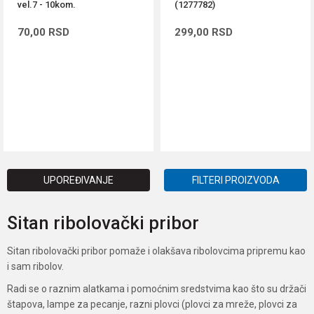
vel.7 - 10kom.
(1277782)
70,00
RSD
299,00
RSD
DODAJ U KORPU
DODAJ U KORPU
UPOREĐIVANJE
FILTERI PROIZVODA
Sitan ribolovački pribor
Sitan ribolovački pribor pomaže i olakšava ribolovcima pripremu kao
i sam ribolov.
Radi se o raznim alatkama i pomoćnim sredstvima kao što su držači
štapova, lampe za pecanje, razni plovci (plovci za mreže, plovci za