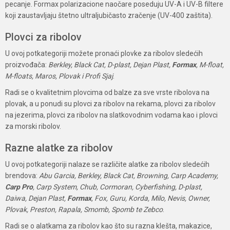
pecanje. Formax polarizacione naočare poseduju UV-A i UV-B filtere
koji zaustavljaju štetno ultraljubičasto zračenje (UV-400 zaštita).
Plovci za ribolov
U ovoj potkategoriji možete pronaći plovke za ribolov sledećih
proizvođača:
Berkley, Black Cat, D-plast, Dejan Plast,
Formax
, M-float,
M-floats, Maros, Plovak i Profi Sjaj
.
Radi se o kvalitetnim plovcima od balze za sve vrste ribolova na
plovak, a u ponudi su plovci za ribolov na rekama, plovci za ribolov
na jezerima, plovci za ribolov na slatkovodnim vodama kao i plovci
za morski ribolov.
Razne alatke za ribolov
U ovoj potkategoriji nalaze se različite alatke za ribolov sledećih
brendova:
Abu Garcia, Berkley, Black Cat, Browning, Carp Academy,
Carp Pro
, Carp System, Chub, Cormoran, Cyberfishing, D-plast,
Daiwa, Dejan Plast,
Formax
, Fox, Guru, Korda, Milo, Nevis, Owner,
Plovak, Preston, Rapala, Smomb, Spomb te Zebco
.
Radi se o alatkama za ribolov kao što su razna klešta, makazice,