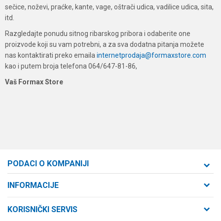
sečice, noževi, praćke, kante, vage, oštrači udica, vadilice udica, sita,
itd.
Razgledajte ponudu sitnog ribarskog pribora i odaberite one
proizvode koji su vam potrebni, a za sva dodatna pitanja možete
nas kontaktirati preko emaila
internetprodaja@formaxstore.com
kao i putem broja telefona 064/647-81-86,
Vaš Formax Store
PODACI O KOMPANIJI
Formaxstore d.o.o
INFORMACIJE
O nama
Cara Dušana 47
KORISNIČKI SERVIS
21000 Novi Sad, Srbija
Zaposlenje