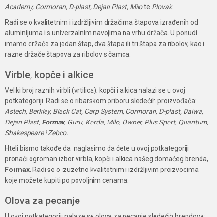
Academy, Cormoran, D-plast, Dejan Plast, Milo
te
Plovak
.
Radi se o kvalitetnim i izdržljivim držačima štapova izrađenih od
aluminijuma i s univerzalnim navojima na vrhu držača. U ponudi
imamo držače za jedan štap, dva štapa ili tri štapa za ribolov, kao i
razne držače štapova za ribolov s čamca.
Virble, kopče i alkice
Veliki broj raznih virbli (vrtilica), kopči i alkica nalazi se u ovoj
potkategoriji. Radi se o ribarskom priboru sledećih proizvođača:
Astech, Berkley, Black Cat, Carp System, Cormoran, D-plast, Daiwa,
Dejan Plast,
Formax
, Guru, Korda, Milo, Owner, Plus Sport, Quantum,
Shakespeare i Zebco.
Hteli bismo takođe da naglasimo da ćete u ovoj potkategoriji
pronaći ogroman izbor virbla, kopči i alkica našeg domaćeg brenda,
Formax
. Radi se o izuzetno kvalitetnim i izdržljivim proizvodima
koje možete kupiti po povoljnim cenama.
Olova za pecanje
U ovoj potkategoriji nalaze se olova za pecanje sledećih brendova: