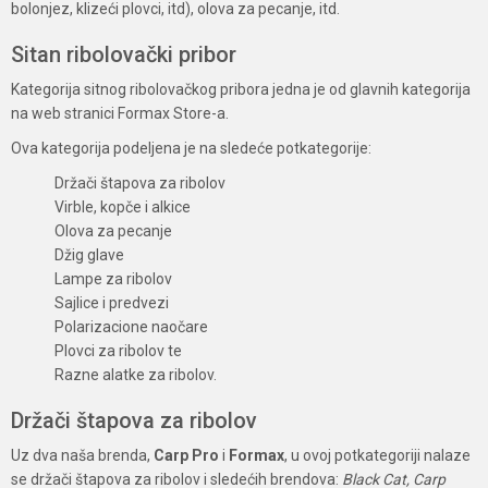
bolonjez, klizeći plovci, itd), olova za pecanje, itd.
Sitan ribolovački pribor
Kategorija sitnog ribolovačkog pribora jedna je od glavnih kategorija
na web stranici Formax Store-a.
Ova kategorija podeljena je na sledeće potkategorije:
Držači štapova za ribolov
Virble, kopče i alkice
Olova za pecanje
Džig glave
Lampe za ribolov
Sajlice i predvezi
Polarizacione naočare
Plovci za ribolov te
Razne alatke za ribolov.
Držači štapova za ribolov
Uz dva naša brenda,
Carp Pro
i
Formax
, u ovoj potkategoriji nalaze
se držači štapova za ribolov i sledećih brendova:
Black Cat, Carp