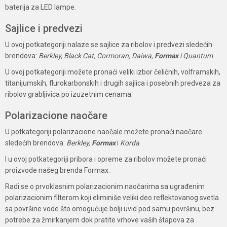
baterija za LED lampe.
Sajlice i predvezi
U ovoj potkategoriji nalaze se sajlice za ribolov i predvezi sledećih
brendova:
Berkley, Black Cat, Cormoran, Daiwa,
Formax
i Quantum
.
U ovoj potkategoriji možete pronaći veliki izbor čeličnih, volframskih,
titanijumskih, flurokarbonskih i drugih sajlica i posebnih predveza za
ribolov grabljivica po izuzetnim cenama.
Polarizacione naočare
U potkategoriji polarizacione naočale možete pronaći naočare
sledećih brendova:
Berkley,
Formax
i
Korda
.
I u ovoj potkategoriji pribora i opreme za ribolov možete pronaći
proizvode našeg brenda Formax.
Radi se o prvoklasnim polarizacionim naočarima sa ugrađenim
polarizacionim filterom koji eliminiše veliki deo reflektovanog svetla
sa površine vode što omogućuje bolji uvid pod samu površinu, bez
potrebe za žmirkanjem dok pratite vrhove vaših štapova za