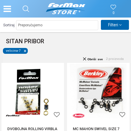
0
Filteri
Sortiraj
SITAN PRIBOR
velicina-7
2
proizvoda
Obriši sve
DVOBOJNA ROLLING VIRBLA
MC MAHON SWIVEL SIZE 7