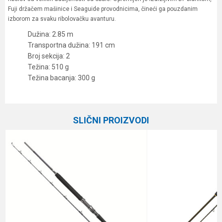
Fuji držačem mašinice i Seaguide provodnicima, čineći ga pouzdanim
izborom za svaku ribolovačku avanturu.
Dužina: 2.85 m
Transportna dužina: 191 cm
Broj sekcija: 2
Težina: 510 g
Težina bacanja: 300 g
Karakteristika
Vrednost
Ime/Nadimak
Kategorija
Štapovi za dubinski ribolov
SLIČNI PROIZVODI
Težina bacanja
300 g
Email
Broj delova
2
Brend
Black Cat
Poruka
Dužina
2.84 m
Težina
510 g