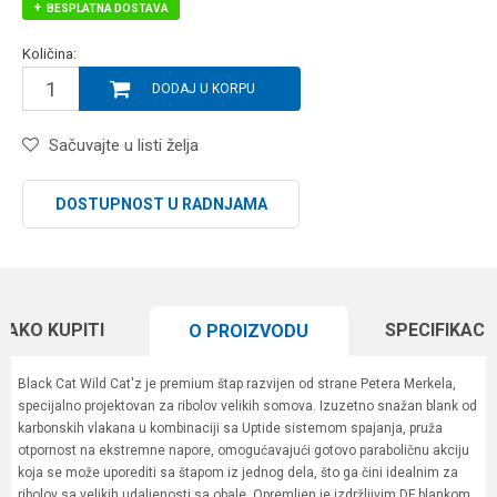
BESPLATNA DOSTAVA
Količina:
DODAJ U KORPU
Sačuvajte u listi želja
DOSTUPNOST U RADNJAMA
KAKO KUPITI
SPECIFIKACI
O PROIZVODU
Black Cat Wild Cat'z je premium štap razvijen od strane Petera Merkela,
specijalno projektovan za ribolov velikih somova. Izuzetno snažan blank od
karbonskih vlakana u kombinaciji sa Uptide sistemom spajanja, pruža
otpornost na ekstremne napore, omogućavajući gotovo paraboličnu akciju
koja se može uporediti sa štapom iz jednog dela, što ga čini idealnim za
ribolov sa velikih udaljenosti sa obale. Opremljen je izdržljivim DF blankom,