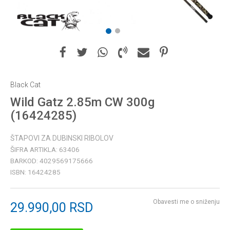
1
2
Black Cat
Wild Gatz 2.85m CW 300g
(16424285)
ŠTAPOVI ZA DUBINSKI RIBOLOV
ŠIFRA ARTIKLA:
63406
BARKOD:
4029569175666
ISBN:
16424285
Obavesti me o sniženju
29.990,00
RSD