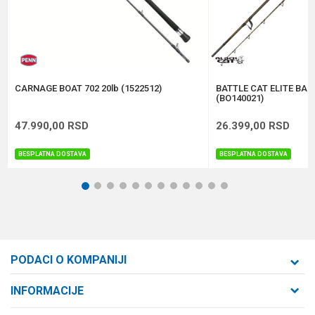
Anti-spam zaštita - izračunajte koliko je 4 + 1 :
POŠALJI
CARNAGE BOAT 702 20lb (1522512)
BATTLE CAT ELITE BAN
(BO140021)
47.990,00
RSD
26.399,00
RSD
BESPLATNA DOSTAVA
BESPLATNA DOSTAVA
1
2
3
4
5
6
7
8
9
10
11
12
PODACI O KOMPANIJI
Formaxstore d.o.o
INFORMACIJE