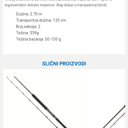
ergonomskim držčem mašinice. Štap dolazi u transportnoj futroli.
Dužina: 2.70 m
Transportna dužina: 135 cm
Broj sekcija: 2
Težina: 339g
Težina bacanja: 50-150 g
Karakteristika
Vrednost
Ime/Nadimak
Kategorija
Štapovi za dubinski ribolov
SLIČNI PROIZVODI
Težina bacanja
50-150 g
Email
Broj delova
2
Brend
Black Cat
Poruka
Dužina
2.70 m
Težina
339-g