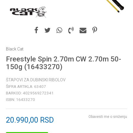
Black Cat
Freestyle Spin 2.70m CW 2.70m 50-
150g (16433270)
ŠTAPOVI ZA DUBINSKI RIBOLOV
ŠIFRA ARTIKLA:
63407
BARKOD:
4029569272341
ISBN:
16433270
Obavesti me o sniženju
20.990,00
RSD