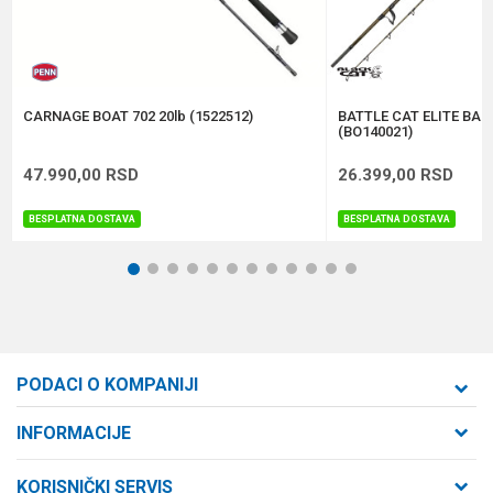
Anti-spam zaštita - izračunajte koliko je 4 + 1 :
POŠALJI
CARNAGE BOAT 702 20lb (1522512)
BATTLE CAT ELITE BAN
(BO140021)
47.990,00
RSD
26.399,00
RSD
BESPLATNA DOSTAVA
BESPLATNA DOSTAVA
1
2
3
4
5
6
7
8
9
10
11
12
PODACI O KOMPANIJI
Formaxstore d.o.o
INFORMACIJE
O nama
Cara Dušana 47
KORISNIČKI SERVIS