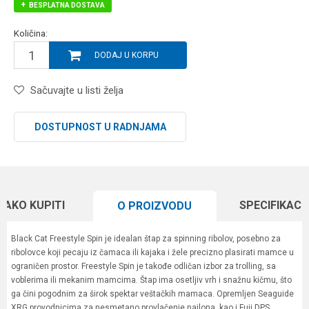
BESPLATNA DOSTAVA
Količina:
DODAJ U KORPU
Sačuvajte u listi želja
DOSTUPNOST U RADNJAMA
KAKO KUPITI
SPECIFIKACI
O PROIZVODU
Black Cat Freestyle Spin je idealan štap za spinning ribolov, posebno za
ribolovce koji pecaju iz čamaca ili kajaka i žele precizno plasirati mamce u
ograničen prostor. Freestyle Spin je takođe odličan izbor za trolling, sa
voblerima ili mekanim mamcima. Štap ima osetljiv vrh i snažnu kičmu, što
ga čini pogodnim za širok spektar veštačkih mamaca. Opremljen Seaguide
XRG provodnicima za nesmetano provlačenje najlona, kao i Fuji DPS