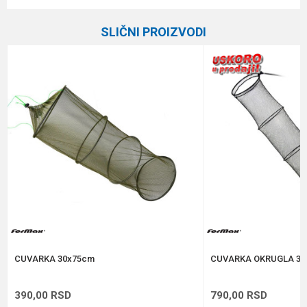
Ime/Nadimak
Kategorija
Univerzalne čuvarke
SLIČNI PROIZVODI
Brend
Daiwa
Email
Poruka
Anti-spam zaštita - izračunajte koliko je 2 + 3 :
POŠALJI
CUVARKA 30x75cm
CUVARKA OKRUGLA 35c
390,00
RSD
790,00
RSD