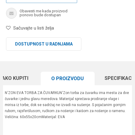
Obavesti me kada proizvod
ponovo bude dostupan
Sačuvajte u listi želja
DOSTUPNOST U RADNJAMA
KAKO KUPITI
SPECIFIKACI
O PROIZVODU
N‘ZON EVA TORBA ZA ČUVARKUN‘Zon torba za čuvarku ima mesta za dve
čuvarke i jednu glavu meredova. Materijal sprečava prodiranje vlage i
mirisa iz torbe, dok se sadržaj ne izvadi na sušenje. S pojačanim gornjim
rubom, rajsferšlusom, ručkom za nošenje i kaišom za nošenje o ramenu.
Veličina: 60x55x20cmMaterijal: EVA
Karakteristika
Vrednost