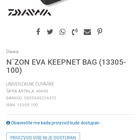
Daiwa
N`ZON EVA KEEPNET BAG (13305-
100)
UNIVERZALNE ČUVARKE
ŠIFRA ARTIKLA:
49693
BARKOD:
5055545226472
ISBN:
13305-100
Obavestite me kada proizvod bude dostupan
PROIZVOD VIŠE NIJE DOSTUPAN