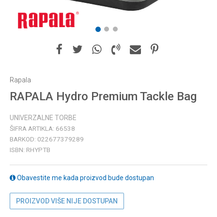
1
2
3
Rapala
RAPALA Hydro Premium Tackle Bag
UNIVERZALNE TORBE
ŠIFRA ARTIKLA:
66538
BARKOD:
022677379289
ISBN:
RHYPTB
Obavestite me kada proizvod bude dostupan
PROIZVOD VIŠE NIJE DOSTUPAN