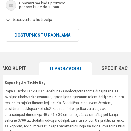
Obavesti me kada proizvod
ponovo bude dostupan
Sačuvajte u listi želja
DOSTUPNOST U RADNJAMA
KAKO KUPITI
SPECIFIKACI
O PROIZVODU
Rapala Hydro Tackle Bag
Rapala Hydro Tackle Bag je vrhunska vodootporna torba dizajnirana za
ozbiljne ribolovačke avanture, opremljena ojačanim telom debljine 1,5 mm i
robusnim rajsferšlusom koji ne rđa. Specifična je po svom čvrstom,
providnom poklopcu koji služi kao radni sto i polica za alat, dok
unutrašnjost dimenzija 40 x 26 x 30 cm omogućava smeštaj pet kutija
veličine 3700 uz dodatni odvojivi odeljak za sitan pribor. Uz praktičnu ručku
sa kopčom, bočni mrežasti džep i naramenicu koja se skida, ova torba nudi