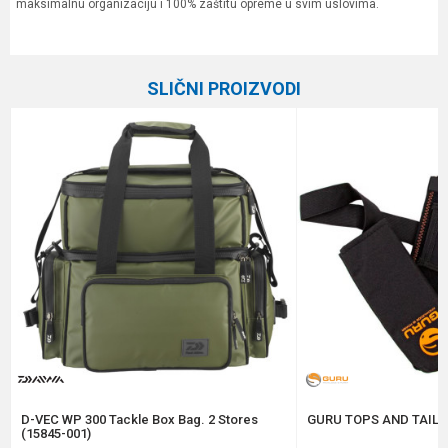
maksimalnu organizaciju i 100% zaštitu opreme u svim uslovima.
Karakteristika
Vrednost
Ime/Nadimak
Kategorija
Univerzalne torbe
SLIČNI PROIZVODI
Brend
Rapala
Email
Poruka
Anti-spam zaštita - izračunajte koliko je 9 - 4 :
POŠALJI
D-VEC WP 300 Tackle Box Bag. 2 Stores
GURU TOPS AND TAILS
(15845-001)