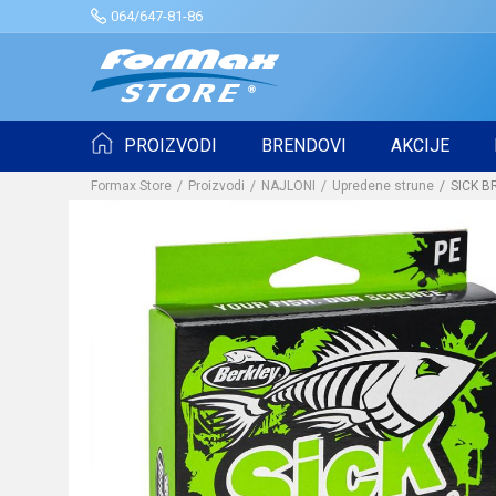
064/647-81-86
PROIZVODI
BRENDOVI
AKCIJE
Formax Store
Proizvodi
NAJLONI
Upredene strune
SICK B