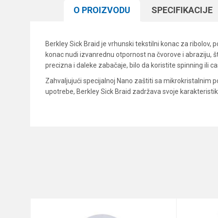
O PROIZVODU
SPECIFIKACIJЕ
Berkley Sick Braid je vrhunski tekstilni konac za ribolov
konac nudi izvanrednu otpornost na čvorove i abraziju, 
precizna i daleke zabačaje, bilo da koristite spinning ili c
Zahvaljujući specijalnoj Nano zaštiti sa mikrokristalnim
upotrebe, Berkley Sick Braid zadržava svoje karakteristi
Karakteristika
Ime/Nadimak
Kategorija
Brend
Poruka
Dužina
Nosivost
Prečnik