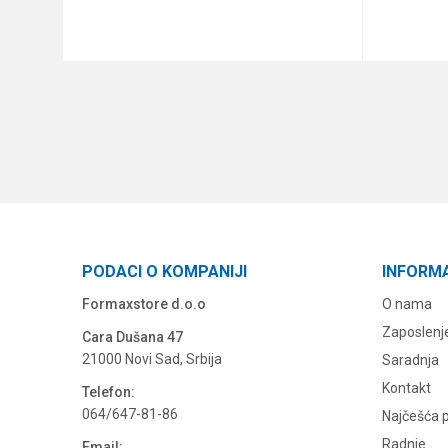
DODAJ U KORPU
PODACI O KOMPANIJI
INFORM
Formaxstore d.o.o
O nama
Zaposlenj
Cara Dušana 47
21000 Novi Sad, Srbija
Saradnja
Kontakt
Telefon:
064/647-81-86
Najčešća p
Radnje
Email: