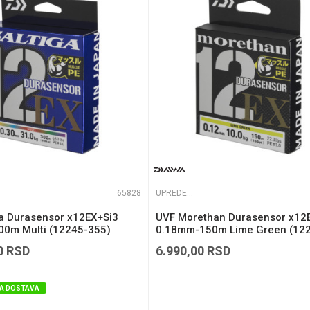
e koliko je 9 - 4 :
65828
UPREDENE STRUNE
ga Durasensor x12EX+Si3
UVF Morethan Durasensor x12
0m Multi (12245-355)
0.18mm-150m Lime Green (12
118)
0
RSD
6.990,00
RSD
A DOSTAVA