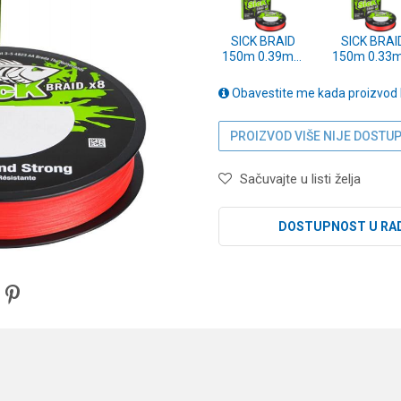
SICK BRAID
SICK BRAI
150m 0.39mm
150m 0.33
RED (1558772)
RED (15587
Obavestite me kada proizvod
PROIZVOD VIŠE NIJE DOSTU
Sačuvajte u listi želja
DOSTUPNOST U RA