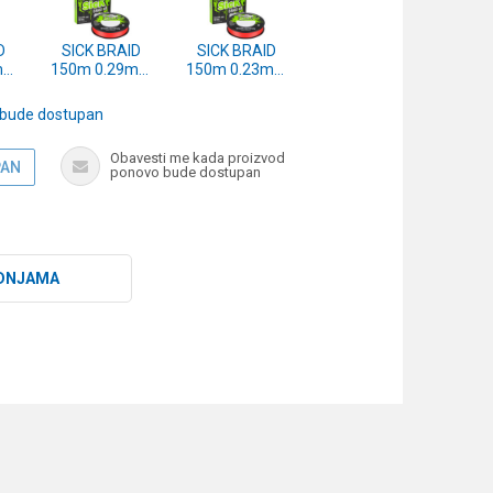
D
SICK BRAID
SICK BRAID
mm
150m 0.29mm
150m 0.23mm
71)
RED (1558770)
RED (1558769)
 bude dostupan
Obavesti me kada proizvod
PAN
ponovo bude dostupan
DNJAMA