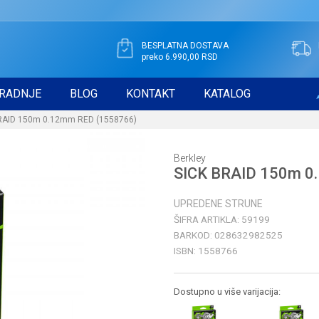
BESPLATNA DOSTAVA
preko 6.990,00 RSD
RADNJE
BLOG
KONTAKT
KATALOG
RAID 150m 0.12mm RED (1558766)
Berkley
SICK BRAID 150m 0
UPREDENE STRUNE
ŠIFRA ARTIKLA:
59199
BARKOD:
028632982525
ISBN:
1558766
Dostupno u više varijacija: