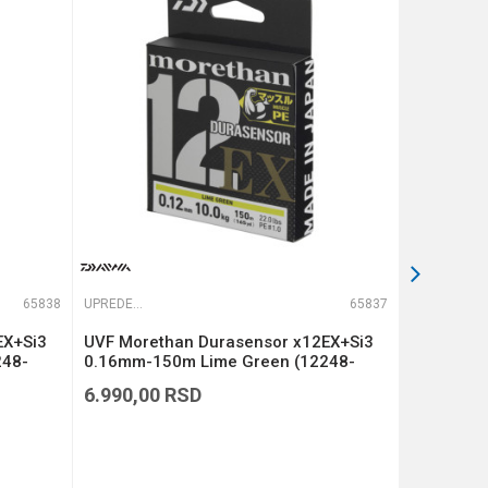
65838
UPREDENE STRUNE
65837
UPREDENE STRUNE
EX+Si3
UVF Morethan Durasensor x12EX+Si3
UVF More
248-
0.16mm-150m Lime Green (12248-
0.14mm-1
116)
114)
6.990,00
RSD
6.990,00