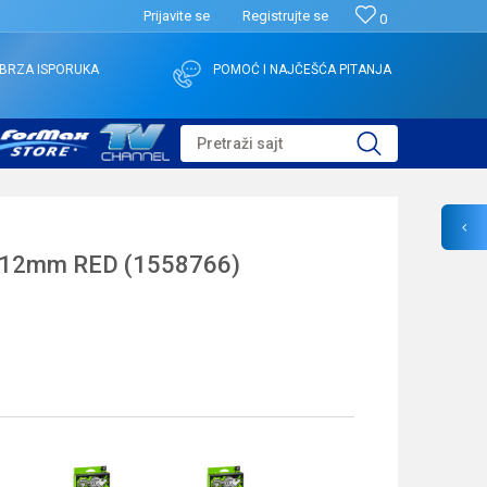
Prijavite se
Registrujte se
0
BRZA ISPORUKA
POMOĆ I NAJČEŠĆA PITANJA
Pretraži sajt
.12mm RED (1558766)