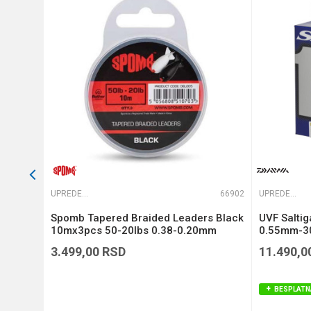
Anti-spam zaštita - izračunajt
POŠALJI
65822
UPREDENE STRUNE
66902
UPREDENE STRUNE
Si3
Spomb Tapered Braided Leaders Black
UVF Salti
)
10mx3pcs 50-20lbs 0.38-0.20mm
0.55mm-30
(DBL005)
3.499,00
RSD
11.490,0
BESPLATN