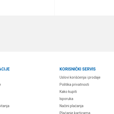
DODAJ U KORPU
DODAJ U KORPU
ACIJE
KORISNIČKI SERVIS
Uslovi korišćenja i prodaje
e
Politika privatnosti
Kako kupiti
Isporuka
itanja
Načini plaćanja
Plaćanje karticama