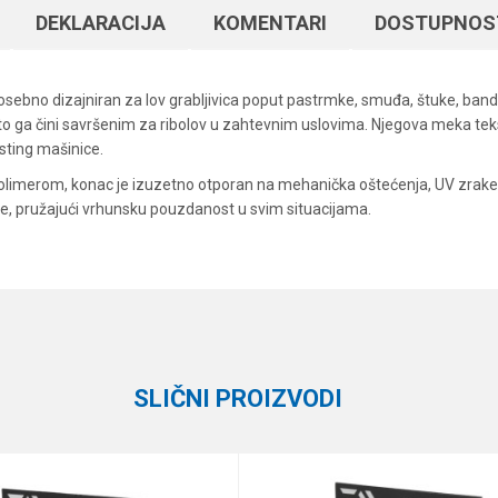
DEKLARACIJA
KOMENTARI
DOSTUPNOS
, posebno dizajniran za lov grabljivica poput pastrmke, smuđa, štuke, b
što ga čini savršenim za ribolov u zahtevnim uslovima. Njegova meka te
asting mašinice.
 polimerom, konac je izuzetno otporan na mehanička oštećenja, UV zrake 
ke, pružajući vrhunsku pouzdanost u svim situacijama.
Vrednost
Email
Upredene strune
Berkley
150 m
SLIČNI PROIZVODI
11.2 kg
0.12 mm