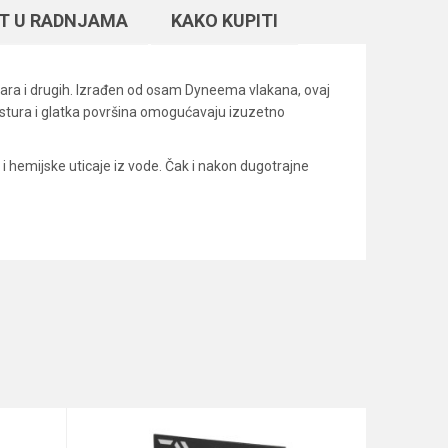
T U RADNJAMA
KAKO KUPITI
andara i drugih. Izrađen od osam Dyneema vlakana, ovaj
kstura i glatka površina omogućavaju izuzetno
i hemijske uticaje iz vode. Čak i nakon dugotrajne